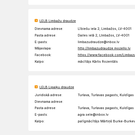
LELB Limbažu draudze
Dievnama adrese:
Lībiešu iela 2, Limbažos, LV-4001
Pasta adrese:
Dailes ielā 2, LImbažos, LV-4001
E-pasts:
limbazudraudze@inbox.lv
Mājaslapa:
http://limbazudraudze.mozello.lv
Facebook:
https://www.facebook.com/Limbaz
Kalpo:
mācītājs Kārlis Rozentāls
LELB Lipaiķu draudze
Juridiskā adrese:
Turlava, Turlavas pagasts, Kuldīga
Dievnama adrese:
Pasta adrese:
Turlava, Turlavas pagasts, Kuldīga
E-pasts:
agra.sele@inbox.lv
Kalpo:
palīgmācītājs Mārtiņš Burke-Burke