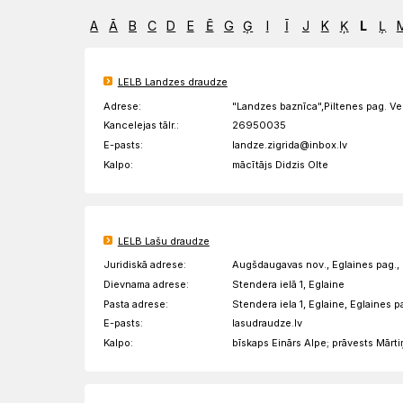
Rīts
Misija
Dievnami
A
Ā
B
C
D
E
Ē
G
Ģ
I
Ī
J
K
Ķ
L
Ļ
Indijā
Iepazīsti
Draudzēm
kristietību
LELB Landzes draudze
Adrese:
"Landzes baznīca",Piltenes pag. Ve
Kancelejas tālr.:
26950035
E-pasts:
landze.zigrida@inbox.lv
Kalpo:
mācītājs Didzis Olte
LELB Lašu draudze
Juridiskā adrese:
Augšdaugavas nov., Eglaines pag., 
Dievnama adrese:
Stendera ielā 1, Eglaine
Pasta adrese:
Stendera iela 1, Eglaine, Eglaines
E-pasts:
lasudraudze.lv
Kalpo:
bīskaps Einārs Alpe; prāvests Mārti