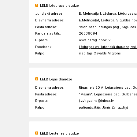
LELB Lēdurgas draudze
Juridiskā adrese:
E. Melngaiļa 1, Lēdurga, Lēdurgas p
Dievnama adrese:
E.Melngaiļa1, Lēdurga, Siguldas n
Pasta adrese:
'Vienības",Lēdurgas pag., Sigulda
Kancelejas tālr.:
26536094
E-pasts:
osvaldsm@inbox.lv
Facebook:
Lēdurgas ev. luteriskā draudze; va
Kalpo:
mācītājs Osvalds Miglons
LELB Lejas draudze
Dievnama adrese:
Rīgas iela 20 A, Lejasciema pag, G
Pasta adrese:
"Majani", Lejasciema pag, Gulbene
E-pasts:
j.zvirgzdins@inbox.lv
Kalpo:
palīgmācītājs Jānis Zvirgzdiņš
LELB Lestenes draudze