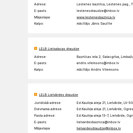
Adrese:
Lestenes baznīca, Lestenes pag., 
E-pasts:
lestenesdraudze@inbox.lv
Mājaslapa:
www.lestenesbaznica.lv
Kalpo:
mācītājs Jānis Saulīte
LELB Lielsalacas draudze
Adrese:
Baznīcas iela 2, Salacgrīva, Limba
E-pasts:
andris.vilemsons@inbox.lv
Kalpo:
mācītājs Andris Vilemsons
LELB Lielvārdes draudze
Juridiskā adrese:
Ed.Kauliņa aleja 21, Lielvārde, LV-5
Dievnama adrese:
Ed.Kauliņa aleja 21, Lielvārde, Ogre
Pasta adrese:
Ed.Kauliņa aleja 13-7, Lielvārde, Og
E-pasts:
lielvardesbaznica@inbox.lv
Mājaslapa:
lielvardesdraudze@inbox.lv