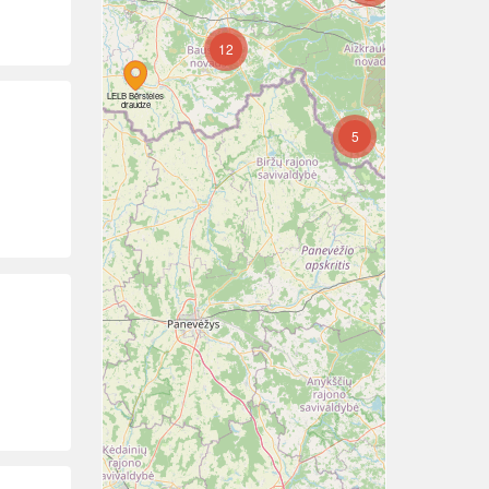
10
12
7
LELB Bērsteles
draudze
5
8