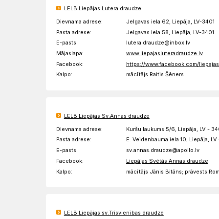
LELB Liepājas Lutera draudze
Dievnama adrese:
Jelgavas iela 62, Liepāja, LV-3401
Pasta adrese:
Jelgavas iela 58, Liepāja, LV-3401
E-pasts:
lutera.draudze@inbox.lv
Mājaslapa:
www.liepajasluteradraudze.lv
Facebook:
https://www.facebook.com/liepaja
Kalpo:
mācītājs Raitis Šēners
LELB Liepājas Sv.Annas draudze
Dievnama adrese:
Kuršu laukums 5/6, Liepāja, LV - 34
Pasta adrese:
E. Veidenbauma iela 10, Liepāja, LV
E-pasts:
sv.annas.draudze@apollo.lv
Facebook:
Liepājas Svētās Annas draudze
Kalpo:
mācītājs Jānis Bitāns; prāvests R
LELB Liepājas sv.Trīsvienības draudze