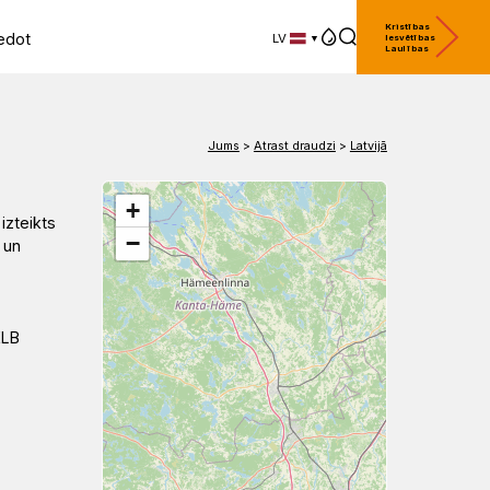
Kristības
edot
LV
Iesvētības
Laulības
LV
EN
DE
Jums
>
Atrast draudzi
>
Latvijā
+
izteikts
−
 un
ELB