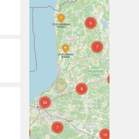
LELB Rūjienas
sv. Bērtuļa
draudze
6
5
LELB Lielsalacas
draudze
7
LELB Liepupes
draudze
7
9
6
34
6
7
6
10