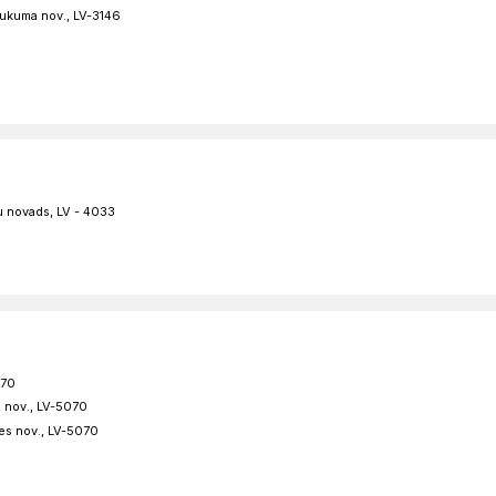
Tukuma nov., LV-3146
LELB Kolkas
2
draudze
8
žu novads, LV - 4033
15
070
4
s nov., LV-5070
res nov., LV-5070
9
LELB Gaiķu
draudze
8