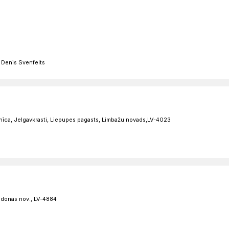
s Denis Svenfelts
nīca, Jelgavkrasti, Liepupes pagasts, Limbažu novads,LV-4023
adonas nov., LV-4884