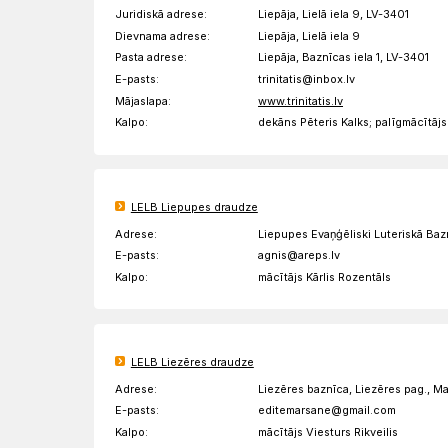
Juridiskā adrese:
Liepāja, Lielā iela 9, LV-3401
Dievnama adrese:
Liepāja, Lielā iela 9
Pasta adrese:
Liepāja, Baznīcas iela 1, LV-3401
E-pasts:
trinitatis@inbox.lv
Mājaslapa:
www.trinitatis.lv
Kalpo:
dekāns Pēteris Kalks; palīgmācītāj
LELB Liepupes draudze
Adrese:
Liepupes Evaņģēliski Luteriskā Baz
E-pasts:
agnis@areps.lv
Kalpo:
mācītājs Kārlis Rozentāls
LELB Liezēres draudze
Adrese:
Liezēres baznīca, Liezēres pag., M
E-pasts:
editemarsane@gmail.com
Kalpo:
mācītājs Viesturs Rikveilis