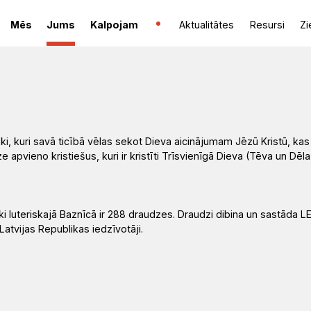
Mēs
Jums
Kalpojam
Aktualitātes
Resursi
Zi
vēki, kuri savā ticībā vēlas sekot Dieva aicinājumam Jēzū Kristū, kas 
pvieno kristiešus, kuri ir kristīti Trīsvienīgā Dieva (Tēva un Dēla
i luteriskajā Baznīcā ir 288 draudzes. Draudzi dibina un sastāda L
Latvijas Republikas iedzīvotāji.