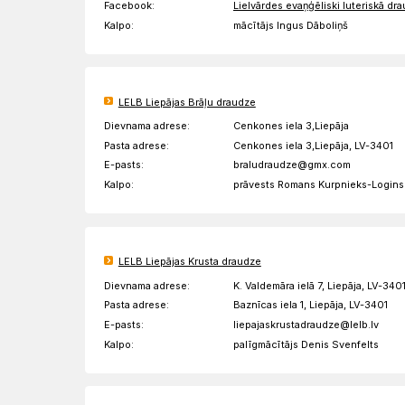
Facebook:
Lielvārdes evaņģēliski luteriskā dr
Kalpo:
mācītājs Ingus Dāboliņš
LELB Liepājas Brāļu draudze
Dievnama adrese:
Cenkones iela 3,Liepāja
Pasta adrese:
Cenkones iela 3,Liepāja, LV-3401
E-pasts:
braludraudze@gmx.com
Kalpo:
prāvests Romans Kurpnieks-Logins
LELB Liepājas Krusta draudze
Dievnama adrese:
K. Valdemāra ielā 7, Liepāja, LV-340
Pasta adrese:
Baznīcas iela 1, Liepāja, LV-3401
E-pasts:
liepajaskrustadraudze@lelb.lv
Kalpo:
palīgmācītājs Denis Svenfelts