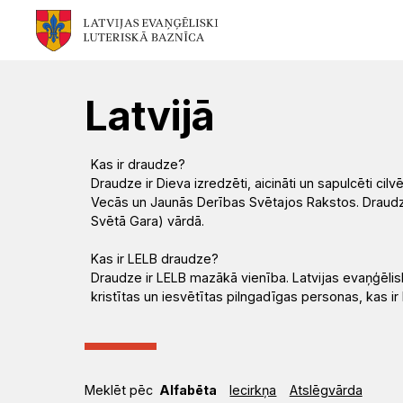
Mēs
Jums
Kalpojam
Aktualitātes
Resursi
Baznīca
Svētdarbības
Teoloģija
Dievkalpojums
Jaunumi
Latvijā
Garīgais
Atrast
Ikdienai
Praktisks
Notikumu
Kas ir draudze?
personāls
draudzi
atbalsts
kalendārs
Draudze ir Dieva izredzēti, aicināti un sapulcēti cil
Fotogalerija
Vecās un Jaunās Derības Svētajos Rakstos. Draudze a
(Diakonija)
Svētā Gara) vārdā.
Pārvalde
Apmācības
Garīgais
Video
Kas ir LELB draudze?
Rekolekcijas
un
atbalsts
Draudze ir LELB mazākā vienība. Latvijas evaņģēlisk
LELB
un
semināri
kristītas un iesvētītas pilngadīgas personas, kas ir 
organizācijas
audio
Kapelānu
Ģimenēm
dienests
Vakances
un
Kontakti
Svētdienas
jauniešiem
Meklēt pēc
Alfabēta
Iecirkņa
Atslēgvārda