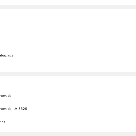
ubaznica
s novads
s novads, LV-3329
vics