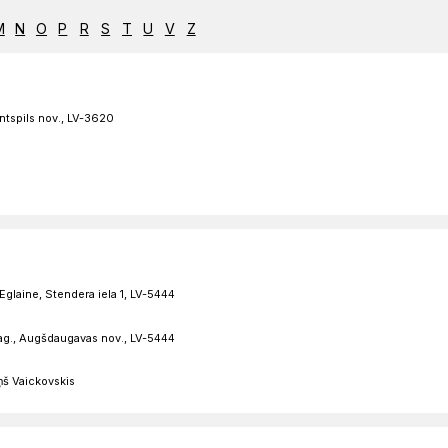
M
N
O
P
R
S
T
U
V
Z
ntspils nov., LV-3620
Eglaine, Stendera iela 1, LV-5444
 pag., Augšdaugavas nov., LV-5444
ņš Vaickovskis