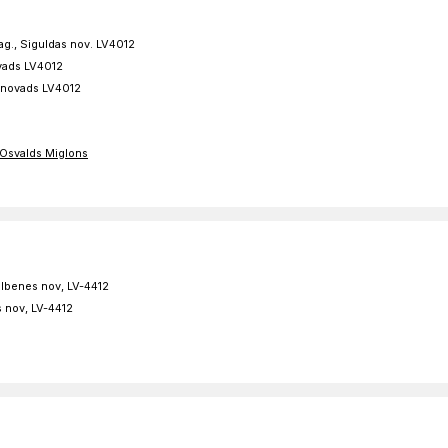
ag., Siguldas nov. LV4012
ovads LV4012
s novads LV4012
i Osvalds Miglons
ulbenes nov, LV-4412
s nov, LV-4412