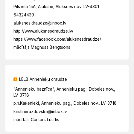
Pils iela 15A, Alūksne, Alūksnes nov. LV-4301
64324439
aluksnes.draudze@inbox.lv
http://www.aluksnesdraudze.lv/
https://www.facebook.com/aluksnesdraudze/
mācītājs Magnuss Bengtsons
LELB Annenieku draudze
"Annenieku baznīca", Annenieku pag., Dobeles nov.,
LV-3718
p.n.Kaķenieki, Annenieku pag., Dobeles nov., LV-3718
kristinerazdovska@inbox.lv
mācītājs Guntars Lūsītis