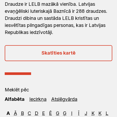
Draudze ir LELB mazākā vienība. Latvijas
evaņģēliski luteriskajā Baznīcā ir 288 draudzes.
Draudzi dibina un sastāda LELB kristītas un
iesvētītas pilngadīgas personas, kas ir Latvijas
Republikas iedzīvotāji.
Skatīties kartē
Meklēt pēc
Alfabēta
Iecirkņa
Atslēgvārda
A
Ā
B
C
D
E
Ē
G
Ģ
I
Ī
J
K
Ķ
L