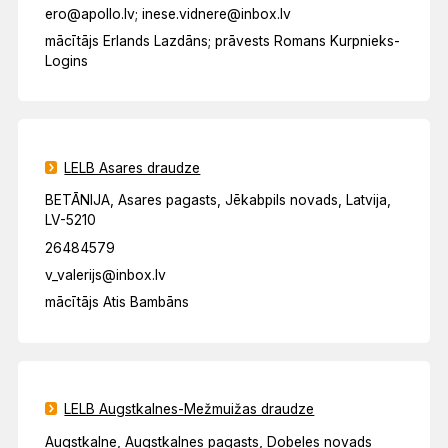
ero@apollo.lv; inese.vidnere@inbox.lv
mācītājs Erlands Lazdāns; prāvests Romans Kurpnieks-
Logins
LELB Asares draudze
BETĀNIJA, Asares pagasts, Jēkabpils novads, Latvija,
LV-5210
26484579
v_valerijs@inbox.lv
mācītājs Atis Bambāns
LELB Augstkalnes-Mežmuižas draudze
Augstkalne, Augstkalnes pagasts, Dobeles novads