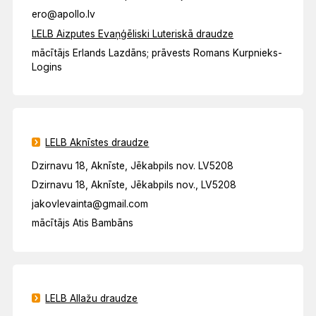
ero@apollo.lv
LELB Aizputes Evaņģēliski Luteriskā draudze
mācītājs Erlands Lazdāns; prāvests Romans Kurpnieks-
Logins
LELB Aknīstes draudze
Dzirnavu 18, Aknīste, Jēkabpils nov. LV5208
Dzirnavu 18, Aknīste, Jēkabpils nov., LV5208
jakovlevainta@gmail.com
mācītājs Atis Bambāns
LELB Allažu draudze