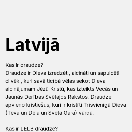
Latvijā
Kas ir draudze?
Draudze ir Dieva izredzēti, aicināti un sapulcēti
cilvēki, kuri savā ticībā vēlas sekot Dieva
aicinājumam Jēzū Kristū, kas izteikts Vecās un
Jaunās Derības Svētajos Rakstos. Draudze
apvieno kristiešus, kuri ir kristīti Trīsvienīgā Dieva
(Tēva un Dēla un Svētā Gara) vārdā.
Kas ir LELB draudze?