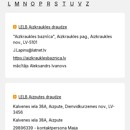
Ļ
M
N
O
P
R
S
T
U
V
Z
LELB Aizkraukles draudze
"Aizkraukles baznīca", Aizkraukles pag., Aizkraukles
nov., LV-5101
J.Lapins@latnet.lv
https://aizkrauklesbaznica.lv
mācītājs Aleksandrs Ivanovs
LELB Aizputes draudze
Kalvenes iela 38A, Aizpute, Dienvidkurzemes nov., LV-
3456
Kalvenes iela 38A, Aizpute
29896339 - kontaktpersona Maija