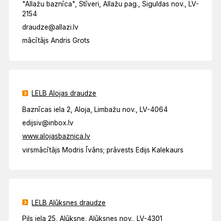
"Allažu baznīca", Stīveri, Allažu pag., Siguldas nov., LV-
2154
draudze@allazi.lv
mācītājs Andris Grots
LELB Alojas draudze
Baznīcas iela 2, Aloja, Limbažu nov., LV-4064
edijsiv@inbox.lv
www.alojasbaznica.lv
virsmācītājs Modris Īvāns; prāvests Edijs Kalekaurs
LELB Alūksnes draudze
Pils iela 25, Alūksne, Alūksnes nov., LV-4301