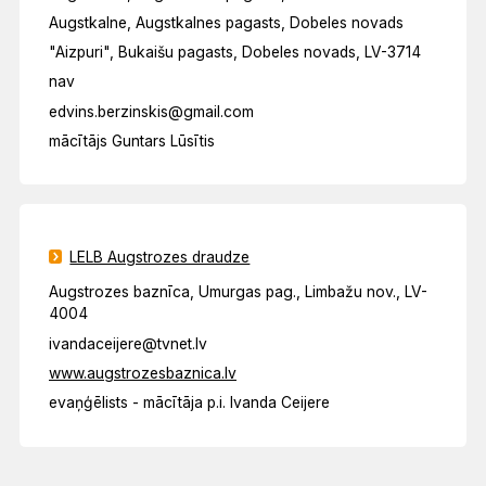
Augstkalne, Augstkalnes pagasts, Dobeles novads
"Aizpuri", Bukaišu pagasts, Dobeles novads, LV-3714
nav
edvins.berzinskis@gmail.com
mācītājs Guntars Lūsītis
LELB Augstrozes draudze
Augstrozes baznīca, Umurgas pag., Limbažu nov., LV-
4004
ivandaceijere@tvnet.lv
www.augstrozesbaznica.lv
evaņģēlists - mācītāja p.i. Ivanda Ceijere