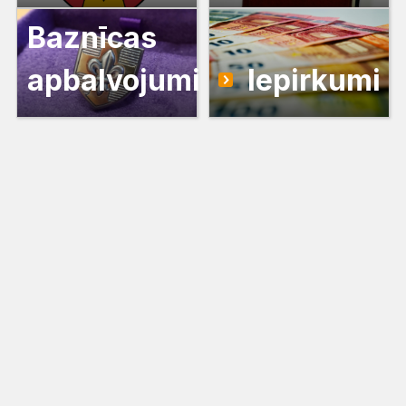
Baznīcas
apbalvojumi
Iepirkumi