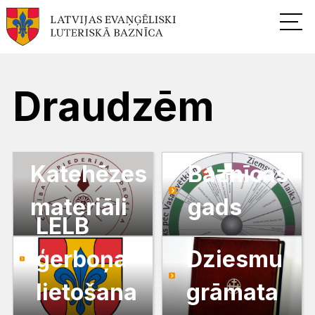
Draudzēm
Katehēzes
Baznīcas
materiāli
gads
LELB
ģerboņa
Dziesmu
lietošana
grāmata