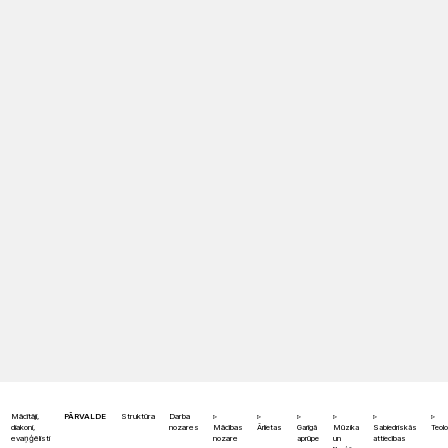
Mācītāji,
PĀRVALDE
Struktūra
Darba
diakoni,
nozares
Mācības
Ārlietas
Garīgā
Mūzika
Sabiedriskās
Teolo
evaņģēlisti
nozare
aprūpe
un
attiecības