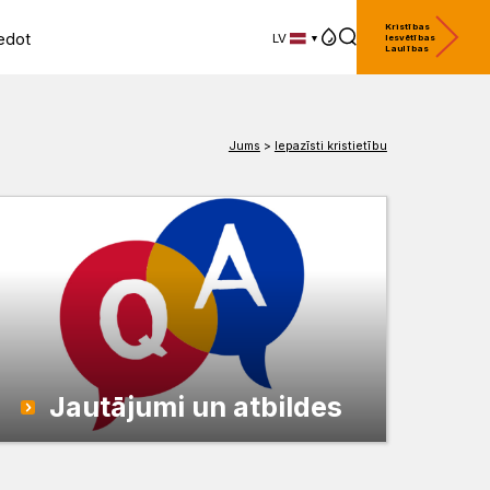
Kristības
edot
LV
Iesvētības
Laulības
LV
EN
DE
Jums
>
Iepazīsti kristietību
Jautājumi un atbildes