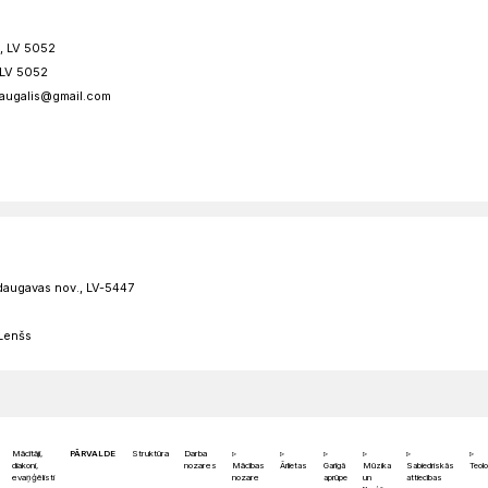
ds, LV 5052
, LV 5052
slaugalis@gmail.com
šdaugavas nov., LV-5447
 Lenšs
Mācītāji,
PĀRVALDE
Struktūra
Darba
diakoni,
nozares
Mācības
Ārlietas
Garīgā
Mūzika
Sabiedriskās
Teolo
evaņģēlisti
nozare
aprūpe
un
attiecības