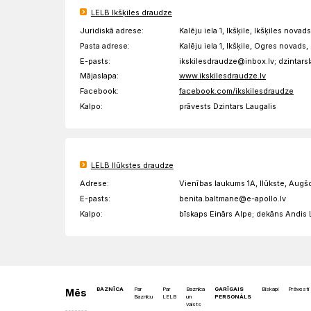
LELB Ikšķiles draudze
Juridiskā adrese:
Kalēju iela 1, Ikšķile, Ikšķiles nova
Pasta adrese:
Kalēju iela 1, Ikšķile, Ogres novads
E-pasts:
ikskilesdraudze@inbox.lv; dzintar
Mājaslapa:
www.ikskilesdraudze.lv
Facebook:
facebook.com/ikskilesdraudze
Kalpo:
prāvests Dzintars Laugalis
LELB Ilūkstes draudze
Adrese:
Vienības laukums 1A, Ilūkste, Aug
E-pasts:
benita.baltmane@e-apollo.lv
Kalpo:
bīskaps Einārs Alpe; dekāns Andis
BAZNĪCA
Par
Par
Baznīca
GARĪGAIS
Bīskapi
Prāvesti
Mēs
Baznīcu
LELB
un
PERSONĀLS
valsts