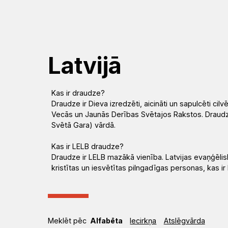
Mēs
Jums
Kalpojam
Aktualitātes
Resursi
Baznīca
Svētdarbības
Teoloģija
Dievkalpojums
Jaunumi
Garīgais
Atrast
Ikdienai
Praktisks
Notikumu
Latvijā
personāls
draudzi
atbalsts
kalendārs
Fotogalerija
(Diakonija)
Kas ir draudze?
Pārvalde
Apmācības
Garīgais
Draudze ir Dieva izredzēti, aicināti un sapulcēti cil
Video
Rekolekcijas
un
atbalsts
Vecās un Jaunās Derības Svētajos Rakstos. Draudze a
LELB
un
Svētā Gara) vārdā.
semināri
organizācijas
audio
Kapelānu
Ģimenēm
Kas ir LELB draudze?
Draudze ir LELB mazākā vienība. Latvijas evaņģēlisk
dienests
Vakances
un
kristītas un iesvētītas pilngadīgas personas, kas ir 
Kontakti
Svētdienas
jauniešiem
Rīts
Misija
Dievnami
Indijā
Iepazīsti
Meklēt pēc
Alfabēta
Iecirkņa
Atslēgvārda