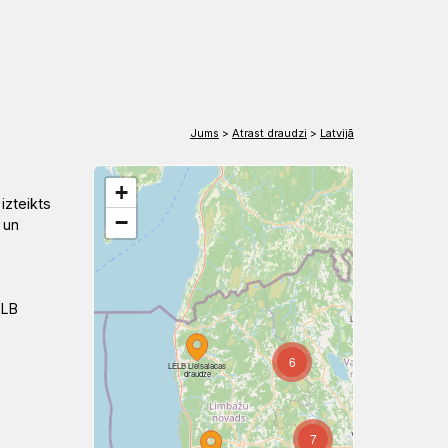
EN
DE
Jums
>
Atrast draudzi
>
Latvijā
+
izteikts
−
 un
ELB
LELB Rūjienas
sv. Bērtuļa
draudze
6
5
LELB Lielsalacas
draudze
7