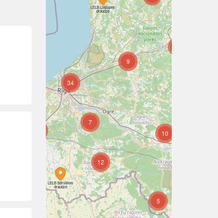
LELB Liepupes
draudze
7
9
6
34
6
7
6
10
10
12
7
LELB Bērsteles
draudze
5
8