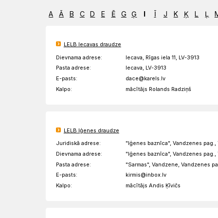
Draudzēm
kristietību
A
Ā
B
C
D
E
Ē
G
Ģ
I
Ī
J
K
Ķ
L
Ļ
LELB Iecavas draudze
Dievnama adrese:
Iecava, Rīgas iela 11, LV-3913
Pasta adrese:
Iecava, LV-3913
E-pasts:
dace@karels.lv
Kalpo:
mācītājs Rolands Radziņš
LELB Iģenes draudze
Juridiskā adrese:
"Iģenes baznīca", Vandzenes pag., 
Dievnama adrese:
"Iģenes baznīca", Vandzenes pag., 
Pasta adrese:
"Sarmas", Vandzene, Vandzenes pag
E-pasts:
kirmis@inbox.lv
Kalpo:
mācītājs Andis Ķīvičs