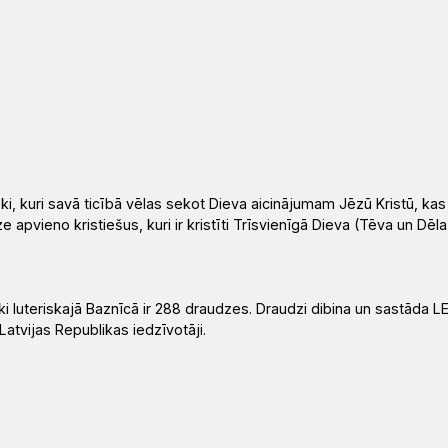
vēki, kuri savā ticībā vēlas sekot Dieva aicinājumam Jēzū Kristū, kas 
pvieno kristiešus, kuri ir kristīti Trīsvienīgā Dieva (Tēva un Dēla
i luteriskajā Baznīcā ir 288 draudzes. Draudzi dibina un sastāda L
Latvijas Republikas iedzīvotāji.
LELB Kolkas
2
draudze