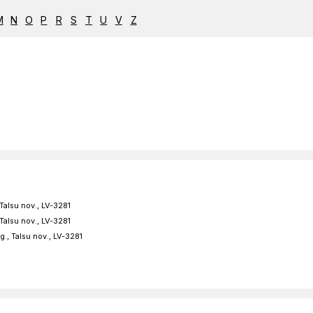
8
M
N
O
P
R
S
T
U
V
Z
15
4
9
LELB Gaiķu
draudze
8
Talsu nov., LV-3281
Talsu nov., LV-3281
., Talsu nov., LV-3281
2