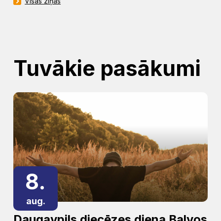
Visas ziņas
Tuvākie pasākumi
8.
aug.
Daugavpils diecēzes diena Balvos