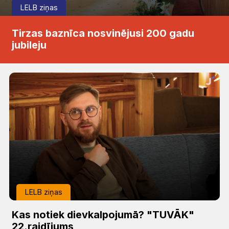
LELB ziņas
Tirzas baznīca nosvinējusi 200 gadu
jubileju
LELB ziņas
Kas notiek dievkalpojumā? "TUVĀK"
22.raidījums