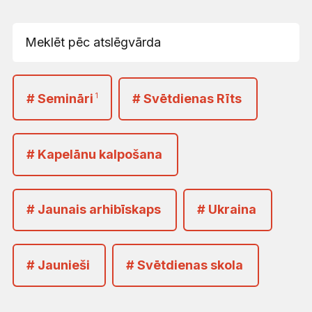
# Semināri
1
# Svētdienas Rīts
# Kapelānu kalpošana
# Jaunais arhibīskaps
# Ukraina
# Jaunieši
# Svētdienas skola