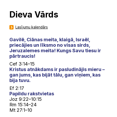
Dieva Vārds
Lasījumu kalendārs
Gavilē, Ciānas meita, klaigā, Israēl,
priecājies un līksmo no visas sirds,
Jeruzalemes meita! Kungs Savu tiesu ir
pārtraucis!
Cef 3:14–15
Kristus atnākdams ir pasludinājis mieru –
gan jums, kas bijāt tālu, gan viņiem, kas
bija tuvu.
Ef 2:17
Papildu rakstvietas
Joz 9:22–10:15
Rm 15:14–24
Mt 27:1–10