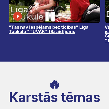
"Tas nav iespējams bez ticības" Līga
Va
Taukule "TUVĀK" 19.raidījums
v
Gr
"
🔥
Karstās tēmas