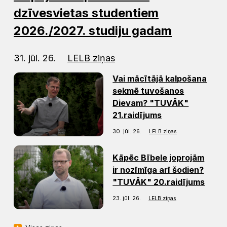
dzīvesvietas studentiem
2026./2027. studiju gadam
31. jūl. 26.
LELB ziņas
Vai mācītājā kalpošana
sekmē tuvošanos
Dievam? "TUVĀK"
21.raidījums
30. jūl. 26.
LELB ziņas
Kāpēc Bībele joprojām
ir nozīmīga arī šodien?
"TUVĀK" 20.raidījums
23. jūl. 26.
LELB ziņas