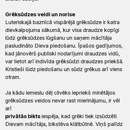
Grēksūdzes veidi un norise
Luteriskajā baznīcā vispārējā grēksūdze ir katra
dievkalpojuma sākumā, kur visa draudze kopīgi
lūdz grēksūdzes lūgšanu un saņem mācītāja
pasludināto Dieva piedošanu. Īpašos gadījumos,
kad jānovērš publiski nodarījumi draudzes vidū,
var lietot arī indivīda grēksūdzi draudzes priekšā.
Kristieši lūdz piedošanu un sūdz grēkus arī viens
otram.
Ja kādu iemeslu dēļ cilvēks iepriekš minētājos
grēksūdzes veidos nevar rast mierinājumu, ir vēl
arī
privātās bikts
iespēja, kad grēki tiek izsūdzēti
Dievam mācītāja, bikstēva klātbūtnē. Viņš palīdz