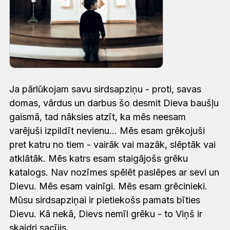
Ja pārlūkojam savu sirdsapziņu - proti, savas
domas, vārdus un darbus šo desmit Dieva baušļu
gaismā, tad nāksies atzīt, ka mēs neesam
varējuši izpildīt nevienu... Mēs esam grēkojuši
pret katru no tiem - vairāk vai mazāk, slēptāk vai
atklātāk. Mēs katrs esam staigājošs grēku
katalogs. Nav nozīmes spēlēt paslēpes ar sevi un
Dievu. Mēs esam vainīgi. Mēs esam grēcinieki.
Mūsu sirdsapziņai ir pietiekošs pamats bīties
Dievu. Kā nekā, Dievs nemīl grēku - to Viņš ir
skaidri sacījis.