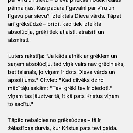
pārmaiņas. Kas padara līgavaini par vīru un
līgavu par sievu? Izteiktais Dieva vārds. Tāpat
arī grēksūdzē – brīdī, kad tiek izteikta
absolūcija, grēki tiek atlaisti, atraisīti un
aizmirsti.
Luters rakstīja: "Ja kāds atnāk ar grēkiem un
saņem absolūciju, tad viņš vairs nav grēcinieks,
bet taisnais, jo viņam ir dots Dieva vārds un
apsolījums." Citviet: "Kad cilvēks dzird
mācītāju sakām: "Tavi grēki tev ir piedoti,"
viņam tas jāuztver tā, it kā pats Kristus viņam
to sacītu."
Tāpēc nebaidies no grēksūdzes – tā ir
žēlastības durvis, kur Kristus pats tevi gaida.