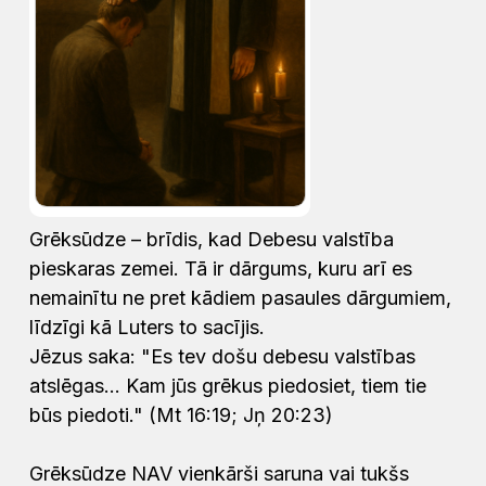
Grēksūdze – brīdis, kad Debesu valstība
pieskaras zemei. Tā ir dārgums, kuru arī es
nemainītu ne pret kādiem pasaules dārgumiem,
līdzīgi kā Luters to sacījis.
Jēzus saka: "Es tev došu debesu valstības
atslēgas... Kam jūs grēkus piedosiet, tiem tie
būs piedoti." (Mt 16:19; Jņ 20:23)
Grēksūdze NAV vienkārši saruna vai tukšs