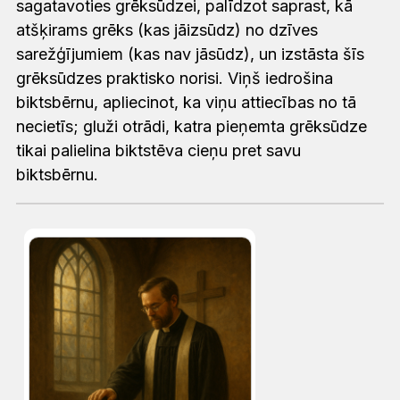
sagatavoties grēksūdzei, palīdzot saprast, kā
atšķirams grēks (kas jāizsūdz) no dzīves
sarežģījumiem (kas nav jāsūdz), un izstāsta šīs
grēksūdzes praktisko norisi. Viņš iedrošina
biktsbērnu, apliecinot, ka viņu attiecības no tā
necietīs; gluži otrādi, katra pieņemta grēksūdze
tikai palielina biktstēva cieņu pret savu
biktsbērnu.