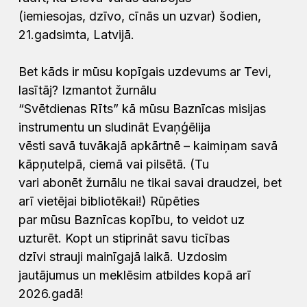
(iemiesojas, dzīvo, cīnās un uzvar) šodien,
21.gadsimta, Latvijā.
Bet kāds ir mūsu kopīgais uzdevums ar Tevi,
lasītāj? Izmantot žurnālu
“Svētdienas Rīts” kā mūsu Baznīcas misijas
instrumentu un sludināt Evaņģēlija
vēsti savā tuvākajā apkārtnē – kaimiņam savā
kāpņutelpā, ciemā vai pilsētā. (Tu
vari abonēt žurnālu ne tikai savai draudzei, bet
arī vietējai bibliotēkai!) Rūpēties
par mūsu Baznīcas kopību, to veidot uz
uzturēt. Kopt un stiprināt savu ticības
dzīvi strauji mainīgajā laikā. Uzdosim
jautājumus un meklēsim atbildes kopā arī
2026.gadā!