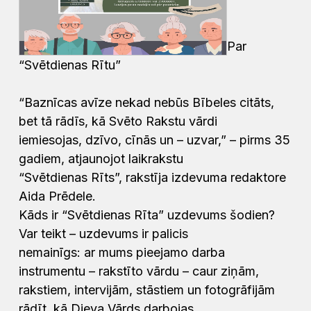
Par
“Svētdienas Rītu”
“Baznīcas avīze nekad nebūs Bībeles citāts,
bet tā rādīs, kā Svēto Rakstu vārdi
iemiesojas, dzīvo, cīnās un – uzvar,” – pirms 35
gadiem, atjaunojot laikrakstu
“Svētdienas Rīts”, rakstīja izdevuma redaktore
Aida Prēdele.
Kāds ir “Svētdienas Rīta” uzdevums šodien?
Var teikt – uzdevums ir palicis
nemainīgs: ar mums pieejamo darba
instrumentu – rakstīto vārdu – caur ziņām,
rakstiem, intervijām, stāstiem un fotogrāfijām
rādīt, kā Dieva Vārds darbojas