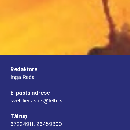
Redaktore
Inga Reča
E-pasta adrese
svetdienasrits@lelb.lv
Tālruņi
67224911, 26459800