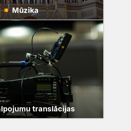
Mūzika
lpojumu translācijas