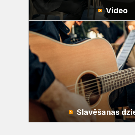
Draudzēm
kristietību
Video
Slavēšanas dz