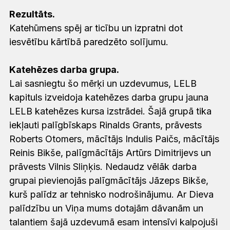
Rezultāts.
Katehūmens spēj ar ticību un izpratni dot
iesvētību kārtībā paredzēto solījumu.
Katehēzes darba grupa.
Lai sasniegtu šo mērķi un uzdevumus, LELB
kapituls izveidoja katehēzes darba grupu jauna
LELB katehēzes kursa izstrādei. Šajā grupā tika
iekļauti palīgbīskaps Rinalds Grants, prāvests
Roberts Otomers, mācītājs Indulis Paičs, mācītājs
Reinis Bikše, palīgmācītājs Artūrs Dimitrijevs un
prāvests Vilnis Sliņķis. Nedaudz vēlāk darba
grupai pievienojās palīgmācītājs Jāzeps Bikše,
kurš palīdz ar tehnisko nodrošinājumu. Ar Dieva
palīdzību un Viņa mums dotajām dāvanām un
talantiem šajā uzdevumā esam intensīvi kalpojuši