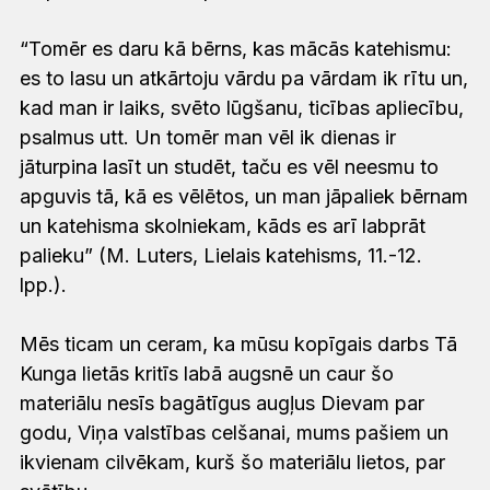
“Tomēr es daru kā bērns, kas mācās katehismu:
es to lasu un atkārtoju vārdu pa vārdam ik rītu un,
kad man ir laiks, svēto lūgšanu, ticības apliecību,
psalmus utt. Un tomēr man vēl ik dienas ir
jāturpina lasīt un studēt, taču es vēl neesmu to
apguvis tā, kā es vēlētos, un man jāpaliek bērnam
un katehisma skolniekam, kāds es arī labprāt
palieku” (M. Luters, Lielais katehisms, 11.-12.
lpp.).
Mēs ticam un ceram, ka mūsu kopīgais darbs Tā
Kunga lietās kritīs labā augsnē un caur šo
materiālu nesīs bagātīgus augļus Dievam par
godu, Viņa valstības celšanai, mums pašiem un
ikvienam cilvēkam, kurš šo materiālu lietos, par