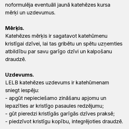
noformulēja eventuāli jaunā katehēzes kursa
mērķi un uzdevumus.
Mērķis.
Katehēzes mērķis ir sagatavot katehūmenu
kristīgai dzīvei, lai tas gribētu un spētu uzņemties
atbildību par savu garīgo dzīvi un kalpošanu
draudzē.
Uzdevums.
LELB katehēzes uzdevums ir katehūmenam
sniegt iespēju:
- apgūt nepieciešamo zināšanu apjomu un
iepazīties ar kristīgo pasaules redzējumu;
- gūt pieredzi kristīgās garīgās dzīves praksē;
- piedzīvot kristīgu kopību, integrējoties draudzē.