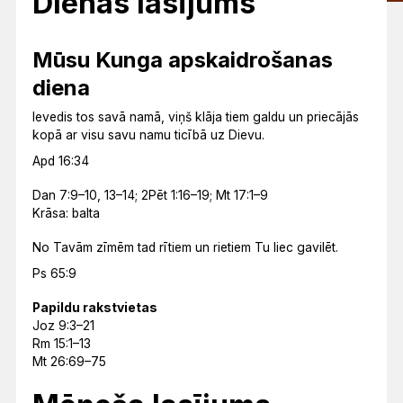
Dienas lasījums
Mūsu Kunga apskaidrošanas
diena
Ievedis tos savā namā, viņš klāja tiem galdu un priecājās
kopā ar visu savu namu ticībā uz Dievu.
Apd 16:34
Dan 7:9–10, 13–14; 2Pēt 1:16–19; Mt 17:1–9
Krāsa: balta
No Tavām zīmēm tad rītiem un rietiem Tu liec gavilēt.
Ps 65:9
Papildu rakstvietas
Joz 9:3–21
Rm 15:1–13
Mt 26:69–75