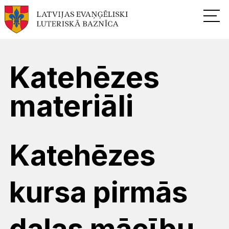
Katehēzes
materiāli
Katehēzes
kursa pirmās
daļas mācību