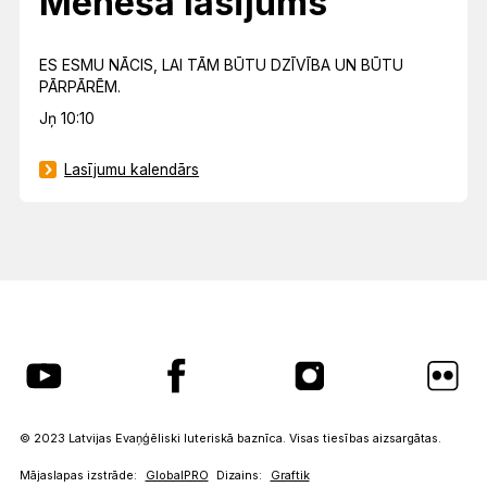
Mēneša lasījums
ES ESMU NĀCIS, LAI TĀM BŪTU DZĪVĪBA UN BŪTU
PĀRPĀRĒM.
Jņ 10:10
Lasījumu kalendārs
© 2023 Latvijas Evaņģēliski luteriskā baznīca. Visas tiesības aizsargātas.
Mājaslapas izstrāde:
GlobalPRO
Dizains:
Graftik