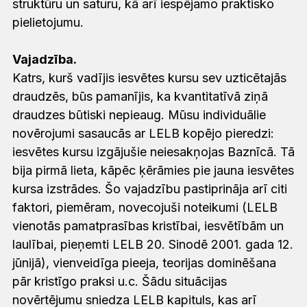
struktūru un saturu, kā arī iespējamo praktisko
pielietojumu.
Vajadzība.
Katrs, kurš vadījis iesvētes kursu sev uzticētajās
draudzēs, būs pamanījis, ka kvantitatīvā ziņā
draudzes būtiski nepieaug. Mūsu individuālie
novērojumi sasaucās ar LELB kopējo pieredzi:
iesvētes kursu izgājušie neiesakņojas Baznīcā. Tā
bija pirmā lieta, kāpēc ķērāmies pie jauna iesvētes
kursa izstrādes. Šo vajadzību pastiprināja arī citi
faktori, piemēram, novecojuši noteikumi (LELB
vienotās pamatprasības kristībai, iesvētībām un
laulībai, pieņemti LELB 20. Sinodē 2001. gada 12.
jūnijā), vienveidīga pieeja, teorijas dominēšana
pār kristīgo praksi u.c. Šādu situācijas
novērtējumu sniedza LELB kapituls, kas arī