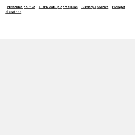
Privātuma politika
GDPR datu pieprasījums
Sīkdatņu politika
Pielāgot
sīkdatnes