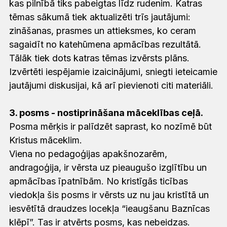
kas pilnībā tiks pabeigtas līdz rudenim. Katras
tēmas sākumā tiek aktualizēti trīs jautājumi:
zināšanas, prasmes un attieksmes, ko ceram
sagaidīt no katehūmena apmācības rezultātā.
Tālāk tiek dots katras tēmas izvērsts plāns.
Izvērtēti iespējamie izaicinājumi, sniegti ieteicamie
jautājumi diskusijai, kā arī pievienoti citi materiāli.
3. posms - nostiprināšana māceklības ceļā.
Posma mērķis ir palīdzēt saprast, ko nozīmē būt
Kristus māceklim.
Viena no pedagoģijas apakšnozarēm,
andragoģija, ir vērsta uz pieaugušo izglītību un
apmācības īpatnībām. No kristīgās ticības
viedokļa šis posms ir vērsts uz nu jau kristītā un
iesvētītā draudzes locekļa “ieaugšanu Baznīcas
klēpī”. Tas ir atvērts posms, kas nebeidzas.