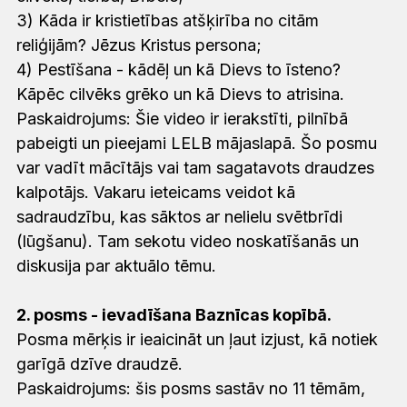
3) Kāda ir kristietības atšķirība no citām
reliģijām? Jēzus Kristus persona;
4) Pestīšana - kādēļ un kā Dievs to īsteno?
Kāpēc cilvēks grēko un kā Dievs to atrisina.
Paskaidrojums: Šie video ir ierakstīti, pilnībā
pabeigti un pieejami LELB mājaslapā. Šo posmu
var vadīt mācītājs vai tam sagatavots draudzes
kalpotājs. Vakaru ieteicams veidot kā
sadraudzību, kas sāktos ar nelielu svētbrīdi
(lūgšanu). Tam sekotu video noskatīšanās un
diskusija par aktuālo tēmu.
2. posms - ievadīšana Baznīcas kopībā.
Posma mērķis ir ieaicināt un ļaut izjust, kā notiek
garīgā dzīve draudzē.
Paskaidrojums: šis posms sastāv no 11 tēmām,