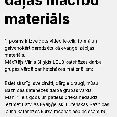
materiāls
1. posms ir izveidots video lekciju formā un
galvenokārt paredzēts kā evaņģelizācijas
materiāls.
Mācītājs Vilnis Sliņķis LELB katehēzes darba
grupas vārdā par hetehēzes matieriāliem:
Esiet sirsnīgi sveicināti, dārgie draugi, mūsu
Baznīcas katehēzes darba grupas vārdā!
Man ir liels gods un patiess prieks nedaudz
iezīmēt Latvijas Evaņģēliski Luteriskās Baznīcas
jaunā katehēzes kursa rašanās nepieciešamību,