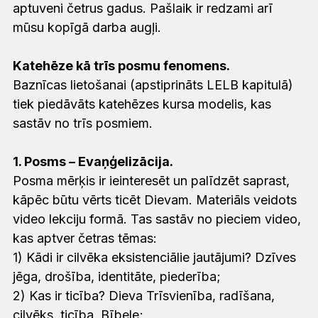
aptuveni četrus gadus. Pašlaik ir redzami arī
mūsu kopīgā darba augļi.
Katehēze kā trīs posmu fenomens.
Baznīcas lietošanai (apstiprināts LELB kapitulā)
tiek piedāvāts katehēzes kursa modelis, kas
sastāv no trīs posmiem.
1. Posms – Evaņģelizācija.
Posma mērķis ir ieinteresēt un palīdzēt saprast,
kāpēc būtu vērts ticēt Dievam. Materiāls veidots
video lekciju formā. Tas sastāv no pieciem video,
kas aptver četras tēmas:
1) Kādi ir cilvēka eksistenciālie jautājumi? Dzīves
jēga, drošība, identitāte, piederība;
2) Kas ir ticība? Dieva Trīsvienība, radīšana,
cilvēks, ticība, Bībele;