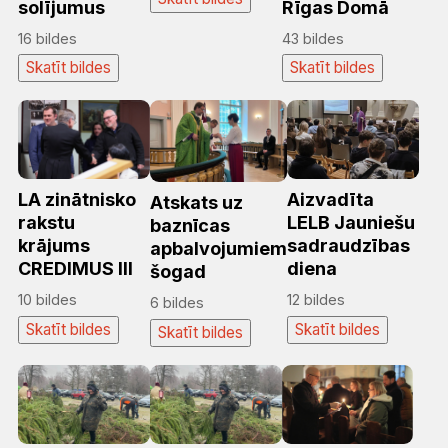
solījumus
Rīgas Domā
16 bildes
43 bildes
Skatīt bildes
Skatīt bildes
LA zinātnisko
Aizvadīta
Atskats uz
rakstu
LELB Jauniešu
baznīcas
krājums
sadraudzības
apbalvojumiem
CREDIMUS III
diena
šogad
10 bildes
12 bildes
6 bildes
Skatīt bildes
Skatīt bildes
Skatīt bildes