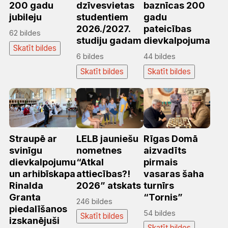
200 gadu
dzīvesvietas
baznīcas 200
jubileju
studentiem
gadu
2026./2027.
pateicības
62 bildes
studiju gadam
dievkalpojuma
Skatīt bildes
6 bildes
44 bildes
Skatīt bildes
Skatīt bildes
Straupē ar
LELB jauniešu
Rīgas Domā
svinīgu
nometnes
aizvadīts
dievkalpojumu
“Atkal
pirmais
un arhibīskapa
attiecības?!
vasaras šaha
Rinalda
2026” atskats
turnīrs
Granta
“Tornis”
246 bildes
piedalīšanos
54 bildes
Skatīt bildes
izskanējuši
Skatīt bildes