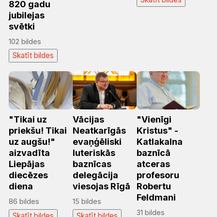
820 gadu
jubilejas
svētki
102 bildes
Skatīt bildes
"Tikai uz
Vācijas
"Vienīgi
priekšu! Tikai
Neatkarīgās
Kristus" -
uz augšu!"
evaņģēliski
Katlakalna
aizvadīta
luteriskās
baznīcā
Liepājas
baznīcas
atceras
diecēzes
delegācija
profesoru
diena
viesojas Rīgā
Robertu
Feldmani
86 bildes
15 bildes
31 bildes
Skatīt bildes
Skatīt bildes