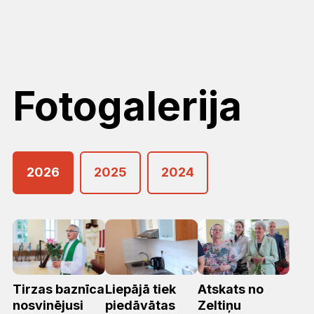
Fotogalerija
2026
2025
2024
Tirzas baznīca
Liepājā tiek
Atskats no
nosvinējusi
piedāvātas
Zeltiņu