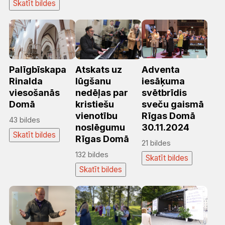
Skatīt bildes
Palīgbīskapa
Atskats uz
Adventa
Rinalda
lūgšanu
iesāķuma
viesošanās
nedēļas par
svētbrīdis
Domā
kristiešu
sveču gaismā
vienotību
Rīgas Domā
43 bildes
noslēgumu
30.11.2024
Skatīt bildes
Rīgas Domā
21 bildes
132 bildes
Skatīt bildes
Skatīt bildes