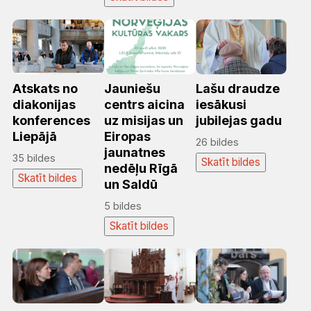
Atskats no
Jauniešu
Lašu draudze
diakonijas
centrs aicina
iesākusi
konferences
uz misijas un
jubilejas gadu
Liepājā
Eiropas
26 bildes
jaunatnes
35 bildes
Skatīt bildes
nedēļu Rīgā
Skatīt bildes
un Saldū
5 bildes
Skatīt bildes