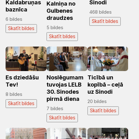
Kaldabruņas
Sinodi
Kalniņa no
baznīca
Gulbenes
468 bildes
draudzes
6 bildes
Skatīt bildes
5 bildes
Skatīt bildes
Skatīt bildes
Es dziedāšu
Noslēgumam
Ticībā un
Tev!
tuvojas LELB
kopībā – ceļā
30. Sinodes
uz Sinodi
8 bildes
pirmā diena
20 bildes
Skatīt bildes
7 bildes
Skatīt bildes
Skatīt bildes