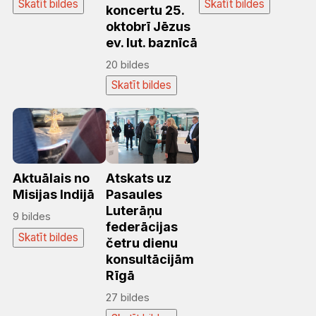
Skatīt bildes
Skatīt bildes
koncertu 25.
oktobrī Jēzus
ev. lut. baznīcā
20 bildes
Skatīt bildes
Aktuālais no
Atskats uz
Misijas Indijā
Pasaules
Luterāņu
9 bildes
federācijas
Skatīt bildes
četru dienu
konsultācijām
Rīgā
27 bildes