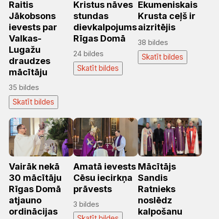
Raitis
Kristus nāves
Ekumeniskais
Jākobsons
stundas
Krusta ceļš ir
ievests par
dievkalpojums
aizritējis
Valkas-
Rīgas Domā
38 bildes
Lugažu
24 bildes
Skatīt bildes
draudzes
Skatīt bildes
mācītāju
35 bildes
Skatīt bildes
Vairāk nekā
Amatā ievests
Mācītājs
30 mācītāju
Cēsu iecirkņa
Sandis
Rīgas Domā
prāvests
Ratnieks
atjauno
noslēdz
3 bildes
ordinācijas
kalpošanu
Skatīt bildes