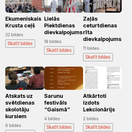
Ekumeniskais
Lielās
Zaļās
Krusta ceļš
Piektdienas
ceturtdienas
dievkalpojums
rīta
32 bildes
dievkalpojums
18 bildes
Skatīt bildes
11 bildes
Skatīt bildes
Skatīt bildes
Atskats uz
Sarunu
Atkārtoti
svētdienas
festivāls
izdots
skolotāju
“Gaismā”
Lekcionārijs
kursiem
4 bildes
2 bildes
6 bildes
Skatīt bildes
Skatīt bildes