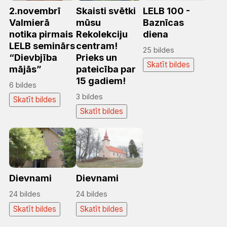
2.novembrī
Skaisti svētki
LELB 100 -
Valmierā
mūsu
Baznīcas
notika pirmais
Rekolekciju
diena
LELB seminārs
centram!
25 bildes
“Dievbjība
Prieks un
Skatīt bildes
mājās”
pateicība par
15 gadiem!
6 bildes
3 bildes
Skatīt bildes
Skatīt bildes
Dievnami
Dievnami
24 bildes
24 bildes
Skatīt bildes
Skatīt bildes