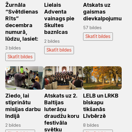
Žurnāla
Lielais
Atskats uz
“Svētdienas
Adventa
gaismas
Rīts”
vainags pie
dievkalpojumu
decembra
Skultes
57 bildes
numurā,
baznīcas
Skatīt bildes
lūdzu, lasiet:
2 bildes
3 bildes
Skatīt bildes
Skatīt bildes
Ziedo, lai
Atskats uz 2.
LELB un LRKB
stiprinātu
Baltijas
bīskapu
misijas darbu
luterāņu
tikšanās
Indijā
draudžu koru
Līvbērzē
festivāla
2 bildes
8 bildes
svētku