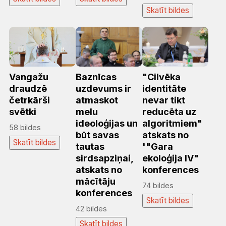
Skatīt bildes
Vangažu
Baznīcas
"Cilvēka
draudzē
uzdevums ir
identitāte
četrkārši
atmaskot
nevar tikt
svētki
melu
reducēta uz
ideoloģijas un
algoritmiem"
58 bildes
būt savas
atskats no
Skatīt bildes
tautas
'"Gara
sirdsapziņai,
ekoloģija IV"
atskats no
konferences
mācītāju
74 bildes
konferences
Skatīt bildes
42 bildes
Skatīt bildes