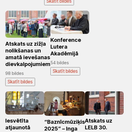
Skatīt bildes
Konference
Atskats uz zižļa
Lutera
nolikšanas un
Akadēmijā
amatā ievešanas
54 bildes
dievkalpojumiem
Skatīt bildes
98 bildes
Skatīt bildes
Iesvētīta
Atskats uz
“Baznīcmūziķis
atjaunotā
LELB 30.
2025” – Inga