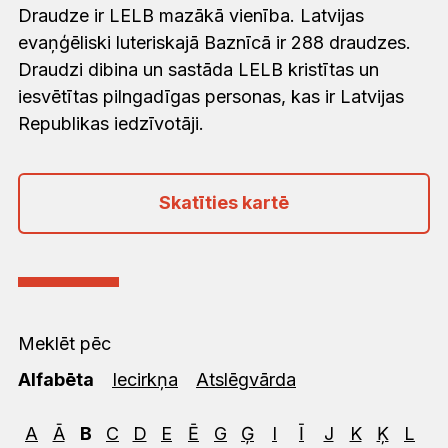
Draudze ir LELB mazākā vienība. Latvijas
evaņģēliski luteriskajā Baznīcā ir 288 draudzes.
Draudzi dibina un sastāda LELB kristītas un
iesvētītas pilngadīgas personas, kas ir Latvijas
Republikas iedzīvotāji.
Skatīties kartē
Meklēt pēc
Alfabēta
Iecirkņa
Atslēgvārda
A
Ā
B
C
D
E
Ē
G
Ģ
I
Ī
J
K
Ķ
L