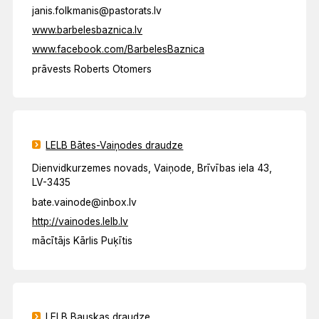
janis.folkmanis@pastorats.lv
www.barbelesbaznica.lv
www.facebook.com/BarbelesBaznica
prāvests Roberts Otomers
LELB Bātes-Vaiņodes draudze
Dienvidkurzemes novads, Vaiņode, Brīvības iela 43,
LV-3435
bate.vainode@inbox.lv
http://vainodes.lelb.lv
mācītājs Kārlis Puķītis
LELB Bauskas draudze