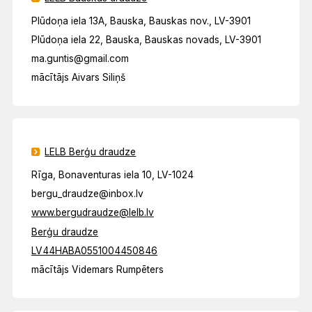
Plūdoņa iela 13A, Bauska, Bauskas nov., LV-3901
Plūdoņa iela 22, Bauska, Bauskas novads, LV-3901
ma.guntis@gmail.com
mācītājs Aivars Siliņš
LELB Berģu draudze
Rīga, Bonaventuras iela 10, LV-1024
bergu_draudze@inbox.lv
www.bergudraudze@lelb.lv
Berģu draudze
LV44HABA0551004450846
mācītājs Videmars Rumpēters