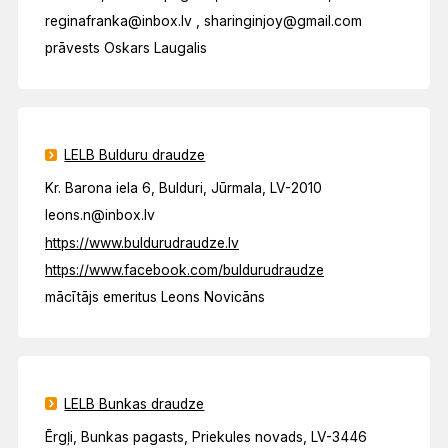
reginafranka@inbox.lv , sharinginjoy@gmail.com
prāvests Oskars Laugalis
LELB Bulduru draudze
Kr. Barona iela 6, Bulduri, Jūrmala, LV-2010
leons.n@inbox.lv
https://www.buldurudraudze.lv
https://www.facebook.com/buldurudraudze
mācītājs emeritus Leons Novicāns
LELB Bunkas draudze
Ērgļi, Bunkas pagasts, Priekules novads, LV-3446