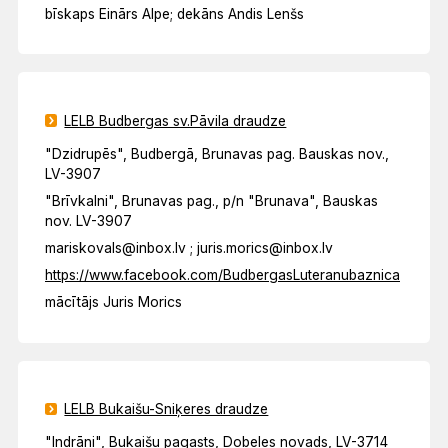
bīskaps Einārs Alpe; dekāns Andis Lenšs
LELB Budbergas sv.Pāvila draudze
"Dzidrupēs", Budbergā, Brunavas pag. Bauskas nov.,
LV-3907
"Brīvkalni", Brunavas pag., p/n "Brunava", Bauskas
nov. LV-3907
mariskovals@inbox.lv ; juris.morics@inbox.lv
https://www.facebook.com/BudbergasLuteranubaznica
mācītājs Juris Morics
LELB Bukaišu-Sniķeres draudze
"Indrāni", Bukaišu pagasts, Dobeles novads, LV-3714