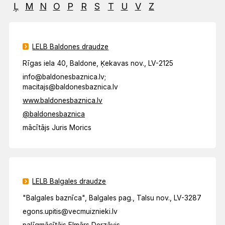
Ļ
M
N
O
P
R
S
T
U
V
Z
LELB Baldones draudze
Rīgas iela 40, Baldone, Ķekavas nov., LV-2125
info@baldonesbaznica.lv;
macitajs@baldonesbaznica.lv
www.baldonesbaznica.lv
@baldonesbaznica
mācītājs Juris Morics
LELB Balgales draudze
"Balgales baznīca", Balgales pag., Talsu nov., LV-3287
egons.upitis@vecmuiznieki.lv