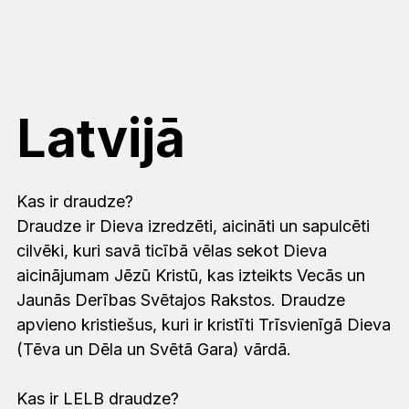
Latvijā
Kas ir draudze?
Draudze ir Dieva izredzēti, aicināti un sapulcēti
cilvēki, kuri savā ticībā vēlas sekot Dieva
aicinājumam Jēzū Kristū, kas izteikts Vecās un
Jaunās Derības Svētajos Rakstos. Draudze
apvieno kristiešus, kuri ir kristīti Trīsvienīgā Dieva
(Tēva un Dēla un Svētā Gara) vārdā.
Kas ir LELB draudze?