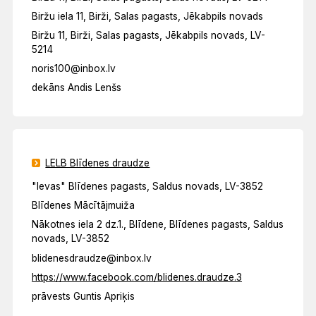
Biržu iela 11, Birži, Salas pagasts, Jēkabpils novads
Biržu 11, Birži, Salas pagasts, Jēkabpils novads, LV-
5214
noris100@inbox.lv
dekāns Andis Lenšs
LELB Blīdenes draudze
"Ievas" Blīdenes pagasts, Saldus novads, LV-3852
Blīdenes Mācītājmuiža
Nākotnes iela 2 dz.1., Blīdene, Blīdenes pagasts, Saldus
novads, LV-3852
blidenesdraudze@inbox.lv
https://www.facebook.com/blidenes.draudze.3
prāvests Guntis Apriķis