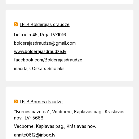
LELB Bolderājas draudze
Lielā iela 45, Rīga LV-1016
bolderajasdraudze@gmail.com
www.bolderajasdraudze.lv
facebook.com/Bolderajasdraudze
mācītājs Oskars Smoļaks
LELB Bornes draudze
"Bornes baznīca", Vecborne, Kaplavas pag., Krāslavas
nov., LV- 5668
Vecborne, Kaplavas pag., Krāslavas nov.
annite0612@inbox.lv