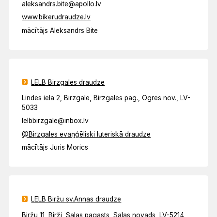
aleksandrs.bite@apollo.lv
www.bikerudraudze.lv
mācītājs Aleksandrs Bite
LELB Birzgales draudze
Lindes iela 2, Birzgale, Birzgales pag., Ogres nov., LV-
5033
lelbbirzgale@inbox.lv
@Birzgales evaņģēliski luteriskā draudze
mācītājs Juris Morics
LELB Biržu sv.Annas draudze
Biržu 11, Birži, Salas pagasts, Salas novads, LV-5214