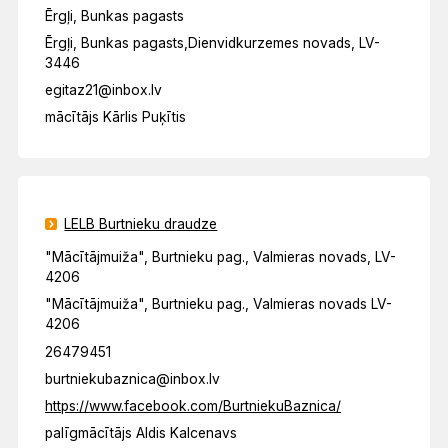
Ērgļi, Bunkas pagasts
Ērgļi, Bunkas pagasts,Dienvidkurzemes novads, LV-
3446
egitaz21@inbox.lv
mācītājs Kārlis Puķītis
LELB Burtnieku draudze
"Mācītājmuiža", Burtnieku pag., Valmieras novads, LV-
4206
"Mācītājmuiža", Burtnieku pag., Valmieras novads LV-
4206
26479451
burtniekubaznica@inbox.lv
https://www.facebook.com/BurtniekuBaznica/
palīgmācītājs Aldis Kalcenavs