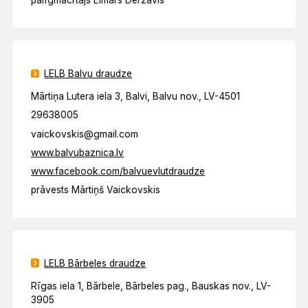
palīgmācītājs Elmārs Derzāvis
LELB Balvu draudze
Mārtiņa Lutera iela 3, Balvi, Balvu nov., LV-4501
29638005
vaickovskis@gmail.com
www.balvubaznica.lv
www.facebook.com/balvuevlutdraudze
prāvests Mārtiņš Vaickovskis
LELB Bārbeles draudze
Rīgas iela 1, Bārbele, Bārbeles pag., Bauskas nov., LV-
3905