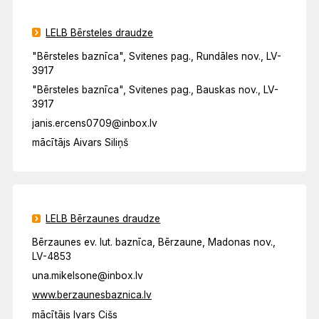
LELB Bērsteles draudze
"Bērsteles baznīca", Svitenes pag., Rundāles nov., LV-
3917
"Bērsteles baznīca", Svitenes pag., Bauskas nov., LV-
3917
janis.ercens0709@inbox.lv
mācītājs Aivars Siliņš
LELB Bērzaunes draudze
Bērzaunes ev. lut. baznīca, Bērzaune, Madonas nov.,
LV-4853
una.mikelsone@inbox.lv
www.berzaunesbaznica.lv
mācītājs Ivars Cišs