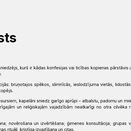
sts
niedzējs, kurš ir kādas konfesijas vai ticības kopienas pārstāvis u
.
ijās: bruņotajos spēkos, slimnīcās, ieslodzījuma vietās, lidostās 
kopējs.
esursiem, kapelāni sniedz garīgo aprūpi – atbalstu, padomu un mi
arīgajām un reliģiskajām vajadzībām neatkarīgi no otra cilvēka r
ana; novērošana un izvērtēšana; ģimenes konsultācija; grupas v
s rituāli, kristīga izvadīšana un citas.