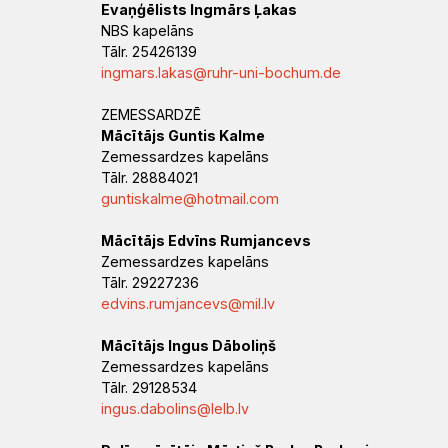
Evaņģēlists Ingmārs Ļakas
NBS kapelāns
Tālr. 25426139
ingmars.lakas@ruhr-uni-bochum.de
ZEMESSARDZĒ
Mācītājs Guntis Kalme
Zemessardzes kapelāns
Tālr. 28884021
guntiskalme@hotmail.com
Mācītājs Edvīns Rumjancevs
Zemessardzes kapelāns
Tālr. 29227236
edvins.rumjancevs@mil.lv
Mācītājs Ingus Dāboliņš
Zemessardzes kapelāns
Tālr. 29128534
ingus.dabolins@lelb.lv