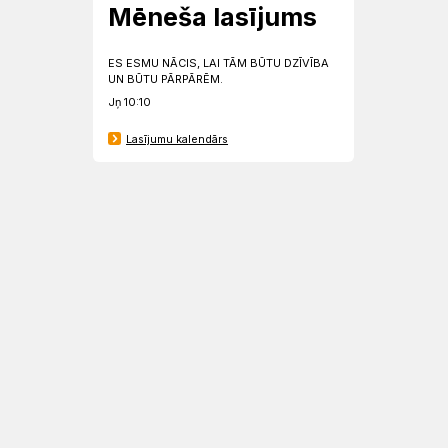
Mēneša lasījums
ES ESMU NĀCIS, LAI TĀM BŪTU DZĪVĪBA
UN BŪTU PĀRPĀRĒM.
Jņ 10:10
Lasījumu kalendārs