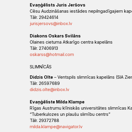
Evaņģēlists Juris Jeršovs
Cēsu Audzināšanas iestādes nepilngadīgajiem ka
Tālr. 29424614
jurisjersovs@inbox.lv
Diakons Oskars Svilāns
Olaines cietuma Atkarīgo centra kapelāns
Tālr. 27406913
oskarss@hotmail.com
SLIMNĪCĀS
Didzis Olte
– Ventspils slimnīcas kapelāns (SIA Zi
Tālr. 26597689
didzis.olte@inbox.lv
Evaņģēliste Milda Klampe
Rīgas Austrumu klīniskās universitātes slimnīcas 
“Tuberkulozes un plaušu slimību centrs”
Tālr. 29372788
milda.klampe@navigator.lv