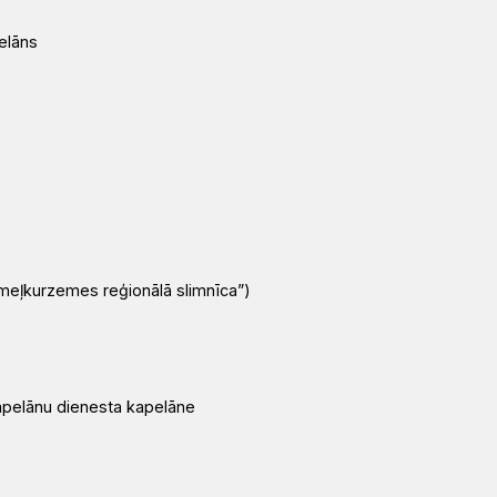
pelāns
emeļkurzemes reģionālā slimnīca”)
Kapelānu dienesta kapelāne