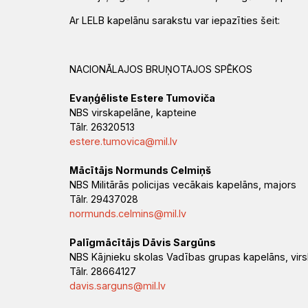
Draudzēm
kristietību
Ar LELB kapelānu sarakstu var iepazīties šeit:
NACIONĀLAJOS BRUŅOTAJOS SPĒKOS
Evaņģēliste Estere Tumoviča
NBS virskapelāne, kapteine
Tālr. 26320513
estere.tumovica@mil.lv
Mācītājs Normunds Celmiņš
NBS Militārās policijas vecākais kapelāns, majors
Tālr. 29437028
normunds.celmins@mil.lv
Palīgmācītājs Dāvis Sargūns
NBS Kājnieku skolas Vadības grupas kapelāns, virs
Tālr. 28664127
davis.sarguns@mil.lv