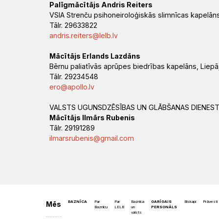
Palīgmācītājs Andris Reiters
VSIA Strenču psihoneiroloģiskās slimnīcas kapelān
Tālr. 29633822
andris.reiters@lelb.lv
Mācītājs Erlands Lazdāns
Bērnu paliatīvās aprūpes biedrības kapelāns, Liep
Tālr. 29234548
ero@apollo.lv
VALSTS UGUNSDZĒSĪBAS UN GLĀBŠANAS DIENES
Mācītājs Ilmārs Rubenis
Tālr. 29191289
ilmarsrubenis@gmail.com
BAZNĪCA
Par
Par
Baznīca
GARĪGAIS
Bīskapi
Prāvesti
Mēs
Baznīcu
LELB
un
PERSONĀLS
valsts