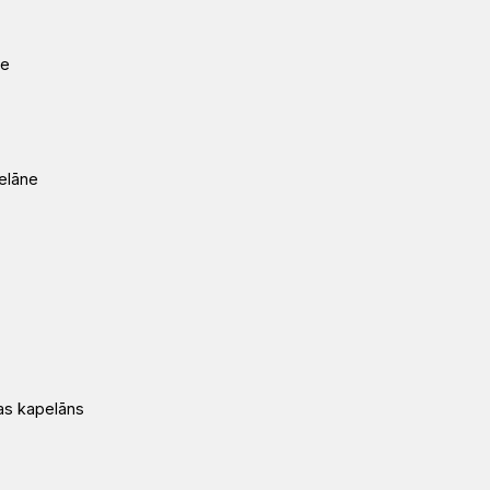
ne
pelāne
jas kapelāns