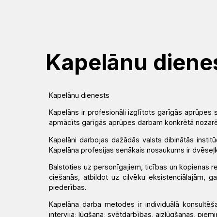
Mēs
Jums
Kalpojam
Aktualitātes
Resursi
Baznīca
Svētdarbības
Teoloģija
Dievkalpojums
Jaunumi
Garīgais
Atrast
Ikdienai
Praktisks
Notikumu
Kapelānu diene
personāls
draudzi
atbalsts
kalendārs
Fotogalerija
(Diakonija)
Pārvalde
Garīgais
Apmācības
Kapelānu dienests
Video
atbalsts
Rekolekcijas
un
Kapelāns ir profesionāli izglītots garīgās aprūpes s
LELB
un
apmācīts garīgās aprūpes darbam konkrētā nozarē
semināri
organizācijas
Ģimenēm
audio
Kapelānu
Kapelāni darbojas dažādās valsts dibinātās institūc
Kapelāna profesijas senākais nosaukums ir dvēseļ
un
dienests
Vakances
Kontakti
Svētdienas
Balstoties uz personīgajiem, ticības un kopienas r
jauniešiem
ciešanās, atbildot uz cilvēku eksistenciālajām, g
Rīts
Misija
piederības.
Dievnami
Iepazīsti
Indijā
Kapelāna darba metodes ir individuālā konsultēš
intervija; lūgšana; svētdarbības, aizlūgšanas, piemiņa