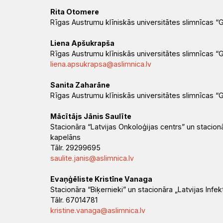
Rita Otomere
Rīgas Austrumu klīniskās universitātes slimnīcas “
Liena Apšukrapša
Rīgas Austrumu klīniskās universitātes slimnīcas “
liena.apsukrapsa@aslimnica.lv
Sanita Zaharāne
Rīgas Austrumu klīniskās universitātes slimnīcas “
Mācītājs Jānis Saulīte
Stacionāra “Latvijas Onkoloģijas centrs” un stacio
kapelāns
Tālr. 29299695
saulite.janis@aslimnica.lv
Evaņģēliste Kristīne Vanaga
Stacionāra “Biķernieki” un stacionāra „Latvijas Infe
Tālr. 67014781
kristine.vanaga@aslimnica.lv