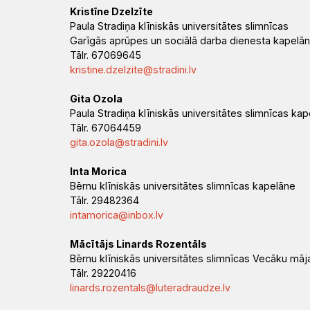
Kristīne Dzelzīte
Paula Stradiņa klīniskās universitātes slimnīcas
Garīgās aprūpes un sociālā darba dienesta kapelā
Tālr. 67069645
kristine.dzelzite@stradini.lv
Gita Ozola
Paula Stradiņa klīniskās universitātes slimnīcas ka
Tālr. 67064459
gita.ozola@stradini.lv
Inta Morica
Bērnu klīniskās universitātes slimnīcas kapelāne
Tālr. 29482364
intamorica@inbox.lv
Mācītājs Linards Rozentāls
Bērnu klīniskās universitātes slimnīcas Vecāku mā
Tālr. 29220416
linards.rozentals@luteradraudze.lv