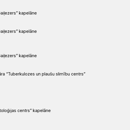
Gaiļezers” kapelāne
Gaiļezers” kapelāne
Gaiļezers” kapelāne
nāra “Tuberkulozes un plaušu slimību centrs”
ktoloģijas centrs” kapelāne