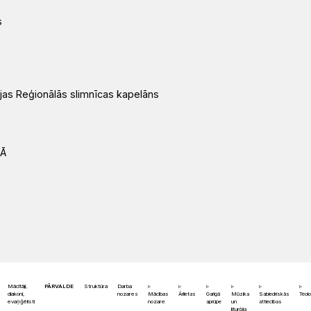
s
ājas Reģionālās slimnīcas kapelāns
TĀ
Mācītāji,
PĀRVALDE
Struktūra
Darba
diakoni,
nozares
Mācības
Ārlietas
Garīgā
Mūzika
Sabiedriskās
Teolo
evaņģēlisti
nozare
aprūpe
un
attiecības
liturģija