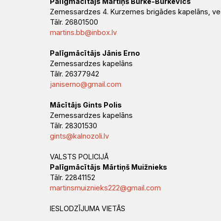
Palīgmācītājs Mārtiņš Burke-Burkevics
Zemessardzes 4. Kurzemes brigādes kapelāns, v
Tālr. 26801500
martins.bb@inbox.lv
Palīgmācītājs Jānis Erno
Zemessardzes kapelāns
Tālr. 26377942
janiserno@gmail.com
Mācītājs Gints Polis
Zemessardzes kapelāns
Tālr. 28301530
gints@kalnozoli.lv
‍VALSTS POLICIJĀ
Palīgmācītājs
Mārtiņš Muižnieks
Tālr. 22841152
martinsmuiznieks222@gmail.com
‍IESLODZĪJUMA VIETĀS