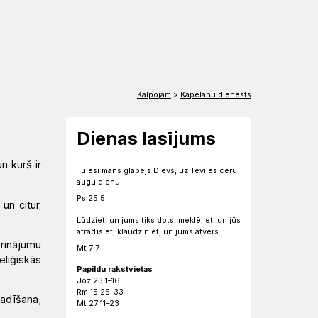
EN
DE
Kalpojam
>
Kapelānu dienests
Dienas lasījums
n kurš ir
Tu esi mans glābējs Dievs, uz Tevi es ceru
augu dienu!
Ps 25:5
un citur.
Lūdziet, un jums tiks dots, meklējiet, un jūs
atradīsiet, klaudziniet, un jums atvērs.
erinājumu
Mt 7:7
eliģiskās
Papildu rakstvietas
Joz 23:1–16
Rm 15:25–33
adīšana;
Mt 27:11–23