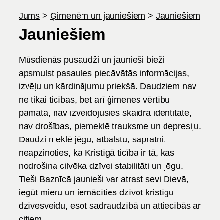
Jums
>
Ģimenēm un jauniešiem
>
Jauniešiem
Jauniešiem
Mūsdienās pusaudži un jaunieši bieži
apsmulst pasaules piedāvātās informācijas,
izvēļu un kārdinājumu priekšā. Daudziem nav
ne tikai ticības, bet arī ģimenes vērtību
pamata, nav izveidojusies skaidra identitāte,
nav drošības, piemeklē trauksme un depresiju.
Daudzi meklē jēgu, atbalstu, sapratni,
neapzinoties, ka Kristīgā ticība ir tā, kas
nodrošina cilvēka dzīvei stabilitāti un jēgu.
Tieši Baznīcā jaunieši var atrast sevi Dievā,
iegūt mieru un iemācīties dzīvot kristīgu
dzīvesveidu, esot sadraudzībā un attiecībās ar
citiem.