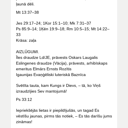
ļaunā dēli.
Mt 13:37–38
Jes 29:17–24; 1Kor 15:1–10; Mk 7:31–37
Ps 85:9–14; 1Ķēn 19:9–18; Rm 10:5–15; Mt 14:22–
33
Krāsa: zaļa
AIZLŪGUMI.
Īles draudze Ld/JE, prāvests Oskars Laugalis
Eslingenes draudze (Vācija), prāvests, arhibīskaps
emeritus Elmārs Ernsts Rozītis
Igaunijas Evaņģēliski luteriskā Baznīca
Svētīta tauta, kam Kungs ir Dievs, – tā, ko Viņš
izraudzījies Sev mantojumā!
Ps 33:12
Iepriekšējās lietas ir piepildījušās, un tagad Es
vēstīšu jaunas, pirms tās notiek, – Es tās darīšu jums
zināmas!