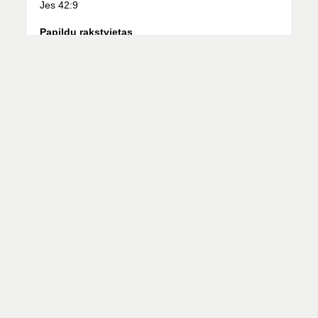
Jes 42:9
Papildu rakstvietas
Joz 24:1–15
Apd 28:23–31
Mk 2:23–28
Mēneša lasījums
ES ESMU NĀCIS, LAI TĀM BŪTU DZĪVĪBA UN BŪTU
PĀRPĀRĒM.
Jņ 10:10
Lasījumu kalendārs
Jauniešiem ziņas