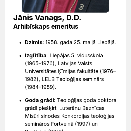
Jānis Vanags, D.D.
Arhibīskaps emeritus
Dzimis:
1958. gada 25. maijā Liepājā.
Izglītība
: Liepājas 5. vidusskola
(1965–1976), Latvijas Valsts
Universitātes Ķīmijas fakultāte (1976–
1982), LELB Teoloģijas seminārs
(1984–1989).
Goda grādi:
Teoloģijas goda doktora
grādi piešķirti Luterāņu Baznīcas
Misūri sinodes Konkordijas teoloģijas
semināros Fortveinā (1997) un