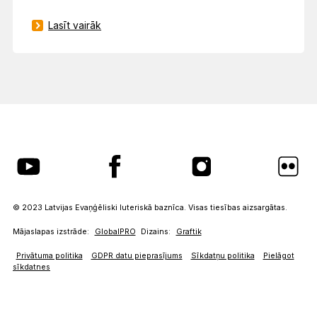
Lasīt vairāk
© 2023 Latvijas Evaņģēliski luteriskā baznīca. Visas tiesības aizsargātas.
Mājaslapas izstrāde:
GlobalPRO
Dizains:
Graftik
Privātuma politika
GDPR datu pieprasījums
Sīkdatņu politika
Pielāgot
sīkdatnes