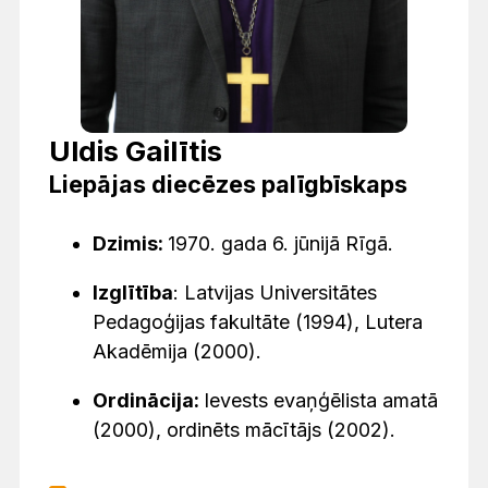
Uldis Gailītis
Liepājas diecēzes palīgbīskaps
Dzimis:
1970. gada 6. jūnijā Rīgā.
Izglītība
: Latvijas Universitātes
Pedagoģijas fakultāte (1994), Lutera
Akadēmija (2000).
Ordinācija:
Ievests evaņģēlista amatā
(2000), ordinēts mācītājs (2002).