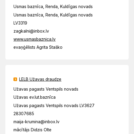
Usmas baznīca, Renda, Kuldīgas novads
Usmas baznīca, Renda, Kuldīgas novads
LV3319
zagkalni@inbox.lv
www.usmasbaznica.lv
evaņģēlists Agrita Staško
LELB Užavas draudze
Užavas pagasts Ventspils novads
Užavas ev.lut.baznīca
Užavas pagasts Ventspils novads LV3627
28307685
maija-krumina@inbox.lv
mācītājs Didzis Olte