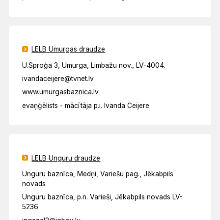
LELB Umurgas draudze
U.Sproģa 3, Umurga, Limbažu nov., LV-4004.
ivandaceijere@tvnet.lv
www.umurgasbaznica.lv
evaņģēlists - mācītāja p.i. Ivanda Ceijere
LELB Unguru draudze
Unguru baznīca, Medņi, Variešu pag., Jēkabpils
novads
Unguru baznīca, p.n. Varieši, Jēkabpils novads LV-
5236