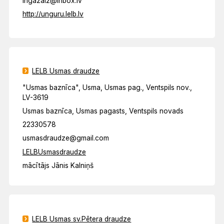
ingazal2@inbox.lv
http://unguru.lelb.lv
LELB Usmas draudze
"Usmas baznīca", Usma, Usmas pag., Ventspils nov.,
LV-3619
Usmas baznīca, Usmas pagasts, Ventspils novads
22330578
usmasdraudze@gmail.com
LELBUsmasdraudze
mācītājs Jānis Kalniņš
LELB Usmas sv.Pētera draudze