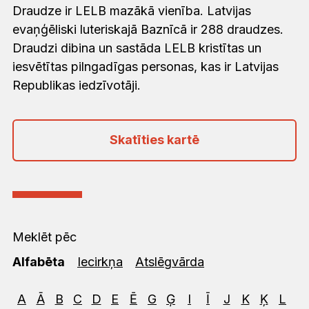
Draudze ir LELB mazākā vienība. Latvijas
evaņģēliski luteriskajā Baznīcā ir 288 draudzes.
Draudzi dibina un sastāda LELB kristītas un
iesvētītas pilngadīgas personas, kas ir Latvijas
Republikas iedzīvotāji.
Skatīties kartē
Meklēt pēc
Alfabēta
Iecirkņa
Atslēgvārda
A
Ā
B
C
D
E
Ē
G
Ģ
I
Ī
J
K
Ķ
L