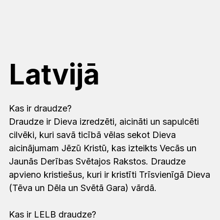
Latvijā
Kas ir draudze?
Draudze ir Dieva izredzēti, aicināti un sapulcēti
cilvēki, kuri savā ticībā vēlas sekot Dieva
aicinājumam Jēzū Kristū, kas izteikts Vecās un
Jaunās Derības Svētajos Rakstos. Draudze
apvieno kristiešus, kuri ir kristīti Trīsvienīgā Dieva
(Tēva un Dēla un Svētā Gara) vārdā.
Kas ir LELB draudze?