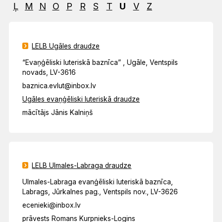
Ļ
M
N
O
P
R
S
T
U
V
Z
LELB Ugāles draudze
“Evaņģēliski luteriskā baznīca” , Ugāle, Ventspils
novads, LV-3616
baznica.evlut@inbox.lv
Ugāles evaņģēliski luteriskā draudze
mācītājs Jānis Kalniņš
LELB Ulmales-Labraga draudze
Ulmales-Labraga evanģēliski luteriskā baznīca,
Labrags, Jūrkalnes pag., Ventspils nov., LV-3626
ecenieki@inbox.lv
prāvests Romans Kurpnieks-Logins