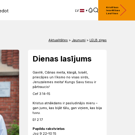
Kristības
edot
LV
Iesvētības
Laulības
LV
EN
DE
Aktualitātes
>
Jaunumi
>
LELB ziņas
Dienas lasījums
Gavilē, Ciānas meita, klaigā, Israēl,
priecājies un līksmo no visas sirds,
Jeruzalemes meita! Kungs Savu tiesu ir
pārtraucis!
Cef 3:14–15
Kristus atnākdams ir pasludinājis mieru –
gan jums, kas bijāt tālu, gan viņiem, kas bija
tuvu.
Ef 2:17
Papildu rakstvietas
Joz 9:22–10:15