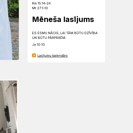
Rm 15:14–24
Mt 27:1–10
Mēneša lasījums
ES ESMU NĀCIS, LAI TĀM BŪTU DZĪVĪBA
UN BŪTU PĀRPĀRĒM.
Jņ 10:10
Lasījumu kalendārs