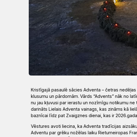
Draudzēm
kristietību
Kristīgajā pasaulē sācies Adventa – četras nedēļas i
klusumu un pārdomām. Vārds
“
Advents
”
nāk no lat
nu jau kļuvusi par ierastu un nozīmīgu notikumu ne 
darināts Lielais Adventa vainags, kas zināms kā lielā
baznīcai
līdz pat Zvaigznes dienai, kas ir 2026.gada 
Vēstures avoti liecina, ka
Adventa tradīcijas aizsāk
Adventu par grēku nožēlas laiku Rietumeiropas Fran