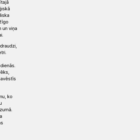
ītajā
ģiskā
liska
ūžīgo
 un viņa
i.
 draudzi,
tri.
 dienās.
vēks,
pavēstīs
mu, ko
u
dzumā.
a
ās