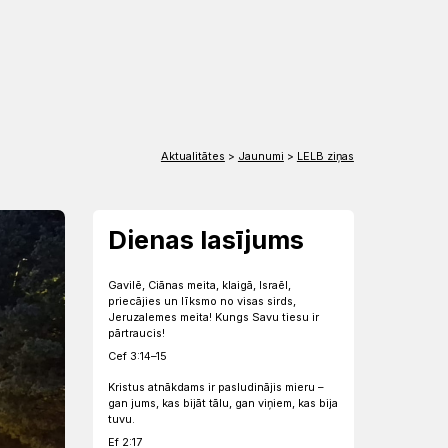
EN
DE
Aktualitātes
>
Jaunumi
>
LELB ziņas
Dienas lasījums
Gavilē, Ciānas meita, klaigā, Israēl,
priecājies un līksmo no visas sirds,
Jeruzalemes meita! Kungs Savu tiesu ir
pārtraucis!
Cef 3:14–15
Kristus atnākdams ir pasludinājis mieru –
gan jums, kas bijāt tālu, gan viņiem, kas bija
tuvu.
Ef 2:17