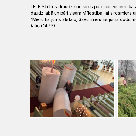
LELB Skultes draudze
no sirds
pateicas visiem, kas
daudz labā un pāri visam Mīlestība
,
l
ai sirdsmiera u
“Mieru Es jums atstāju, Savu mieru Es jums dodu; ne
(Jāņa 14:27).