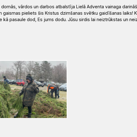
 domās, vārdos un darbos atbalstīja Lielā Adventa vainaga darināš
n gai
sm
as pieliets
šis Kristus dzimšanas svētku gaidīšanas laiks! 
 kā pasaule dod, Es jums dodu. Jūsu sirdis lai neiztrūkstas un nei