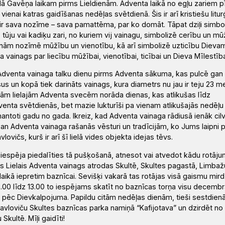
elā Gavēņa laikam pirms Lieldienām. Adventa laikā no egļu zariem p
enai katras gaidīšanas nedēļas svētdienā. Šis ir arī kristiešu litur
ā ir sava nozīme – sava pamattēma, par ko domāt. Tāpat dziļi simbo
, tūju vai kadiķu zari, no kuriem vij vainagu, simbolizē cerību un m
nām nozīmē mūžību un vienotību, kā arī simbolizē uzticību Dievam
ta vainags par liecību mūžībai, vienotībai, ticībai un Dieva Mīlestība
Adventa vainaga talku
dienu pirms Adventa
sākuma
, kas pulcē gan
s un kopā tiek darināts vainags, kura diametrs nu jau ir teju 23 me
trām lielajām Adventa svecēm norāda dienas, kas atlikušas līdz
venta svētdienās, bet
mazie
lukturīši pa vienam atlikušajās nedēļu
zmantoti gadu no gada.
Ikreiz, kad Adventa vainaga rādiusā ienāk cil
gan Adventa vainaga rašanās vēsturi un tradīcijām, ko Jums laipni 
lovičs, kurš ir
arī šī lielā vides objekta idejas tēvs.
 iespēja piedalīties
tā
pušķošanā
, atnesot vai atvedot kādu rotāju
as Lielais Adventa vainags atrodas Skultē, Skultes pagastā, Limbaž
laikā
iepretim baznīcai
. Sevišķi vakarā tas rotājas visā gaismu mir
8.00 līdz 13.00 to iespējams skatīt no baznīcas t
orņa visu decembr
i pēc Dievkalpojuma.
Papildu citām nedēļas dienām, tieši sestdien
Pavloviču
Skultes baznīcas parka namiņā “Kafijotava”
un dzirdēt no
u Skultē
. Mīļi gaidīti!