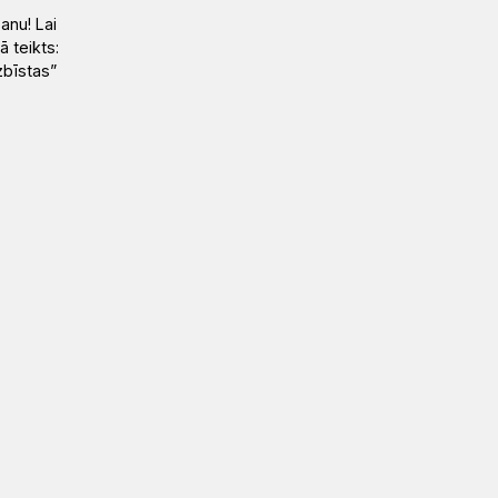
anu! Lai
Kā
teikts:
zbīstas”