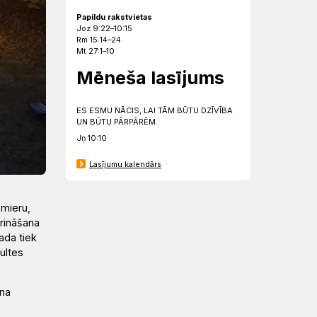
Papildu rakstvietas
Joz 9:22–10:15
Rm 15:14–24
Mt 27:1–10
Mēneša lasījums
ES ESMU NĀCIS, LAI TĀM BŪTU DZĪVĪBA
UN BŪTU PĀRPĀRĒM.
Jņ 10:10
Lasījumu kalendārs
 mieru,
arināšana
ada tiek
ultes
ina