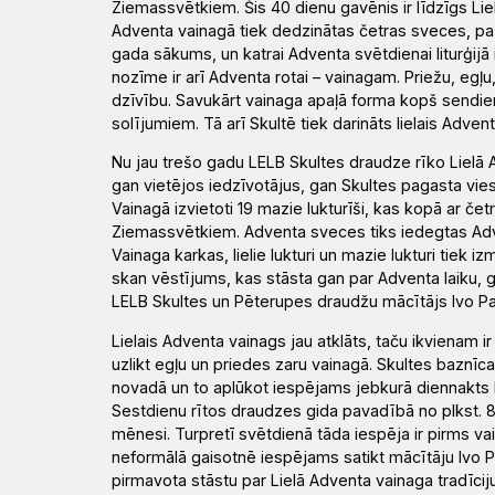
Ziemassvētkiem. Šis 40 dienu gavēnis ir līdzīgs Li
Adventa vainagā tiek dedzinātas četras sveces, pa vi
gada sākums, un katrai Adventa svētdienai liturģij
nozīme ir arī Adventa rotai – vainagam. Priežu, egļu
dzīvību. Savukārt vainaga apaļā forma kopš sendie
solījumiem.
Tā arī Skultē tiek darināts lielais Adven
Nu jau trešo gadu LELB Skultes draudze rīko Lielā 
gan vietējos iedzīvotājus, gan Skultes pagasta viesu
Vainagā izvietoti 19
mazie
lukturīši, kas kopā ar če
Ziemassvētkiem. Adventa sveces tiks iedegtas Ad
Vainaga karkas, lielie lukturi
un
mazie lukturi tiek i
skan vēstījums, kas stāsta gan par Adventa laiku, 
LELB Skultes un Pēterupes draudžu mācītājs Ivo Pav
Lielais Adventa vainags jau atklāts, taču ikvienam ir
uzlikt egļu un priedes zaru vainagā. Skultes baznīc
novadā un to aplūkot iespējams jebkurā diennakts 
Sestdienu rītos
draudzes gida pavadībā
no plkst. 
mēnesi
.
Turpretī
svētdien
ā
tāda iespēja
ir
pirms va
neformālā gaisotnē iespējams
satikt
mācītāju Ivo 
pirmavota stāstu par Lielā Adventa vainaga tradīcij