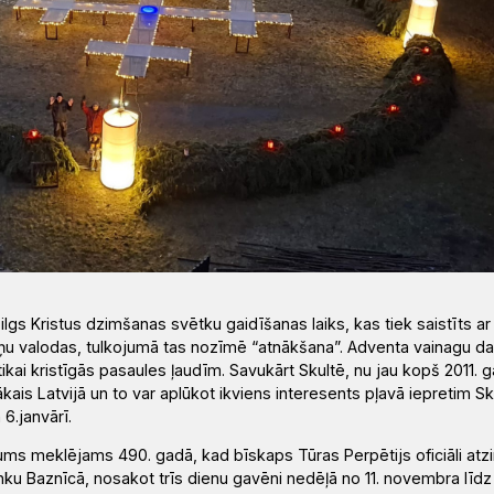
lgs Kristus dzimšanas svētku gaidīšanas laiks, kas tiek saistīts ar
īņu valodas, tulkojumā tas nozīmē
“
atnākšana
”
. Adventa vainagu d
tikai kristīgās pasaules ļaudīm.
Savukārt
Skultē, nu jau kopš 2011.
g
kais Latvijā un to var aplūkot ikvien
s
interesents
pļavā iepretim Sk
6.janvārī.
ums meklējams 490. gadā, kad bīskaps Tūras Perpētijs oficiāli atz
ku Baznīcā, nosakot trīs dienu gavēni nedēļā no 11. novembra līdz