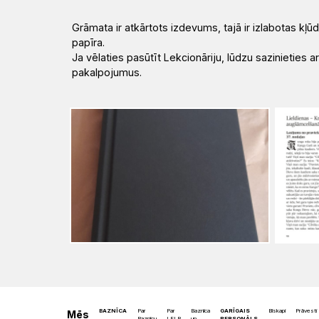
Grāmata ir atkārtots izdevums, tajā ir izlabotas kļ
papīra.
Ja vēlaties pasūtīt Lekcionāriju, lūdzu sazinieties 
pakalpojumus.
BAZNĪCA
Par
Par
Baznīca
GARĪGAIS
Bīskapi
Prāvesti
Mēs
Baznīcu
LELB
un
PERSONĀLS