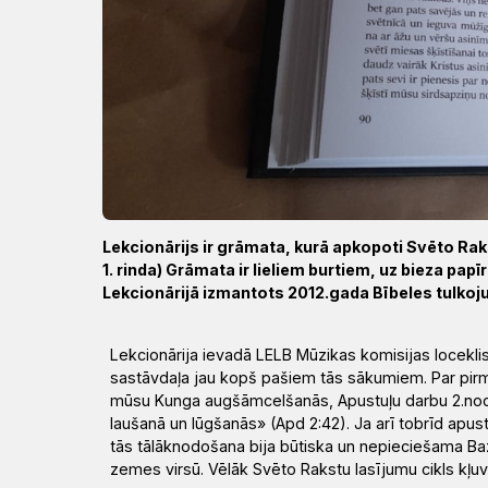
Draudzēm
kristietību
Lekcionārijs ir grāmata, kurā apkopoti Svēto Ra
1. rinda) Grāmata ir lieliem burtiem, uz bieza papī
Lekcionārijā izmantots 2012.gada Bībeles tulkoj
Lekcionārija ievadā LELB Mūzikas komisijas loceklis
sastāvdaļa jau kopš pašiem tās sākumiem. Par pirm
mūsu Kunga augšāmcelšanās, Apustuļu darbu 2.noda
laušanā un lūg­šanās» (Apd 2:42). Ja arī tobrīd apus
tās tālāknodošana bija būtiska un nepieciešama B
zemes virsū. Vēlāk Svēto Rakstu lasījumu cikls kļ