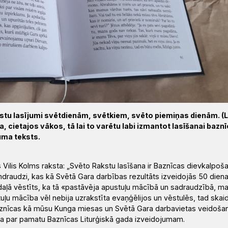
kstu lasījumi svētdienām, svētkiem, svēto piemiņas dienām. (
ra, cietajos vākos, tā lai to varētu labi izmantot lasīšanai baznī
uma teksts.
 Vilis Kolms raksta: „Svēto Rakstu lasīšana ir Baznīcas dievkalpoš
draudzi, kas kā Svētā Gara darbības rezultāts izveidojās 50 dien
ļā vēstīts, ka tā «pastāvēja apustuļu mācībā un sadraudzībā, m
tuļu mācība vēl nebija uzrakstīta evaņģēlijos un vēstulēs, tad skaid
aznīcas kā mūsu Kunga miesas un Svētā Gara darbavietas veidošan
uva par pamatu Baznīcas Liturģiskā gada izveidojumam.