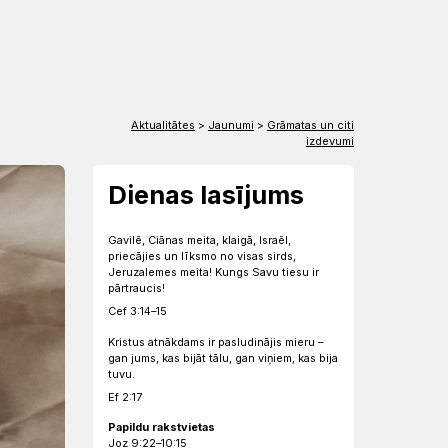
EN
DE
Aktualitātes
>
Jaunumi
>
Grāmatas un citi
izdevumi
Dienas lasījums
Gavilē, Ciānas meita, klaigā, Israēl,
priecājies un līksmo no visas sirds,
Jeruzalemes meita! Kungs Savu tiesu ir
pārtraucis!
Cef 3:14–15
Kristus atnākdams ir pasludinājis mieru –
gan jums, kas bijāt tālu, gan viņiem, kas bija
tuvu.
Ef 2:17
Papildu rakstvietas
Joz 9:22–10:15