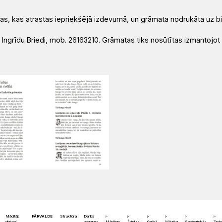
ūdas, kas atrastas iepriekšējā izdevumā, un grāmata nodrukāta uz 
ar Ingrīdu Briedi, mob. 26163210. Grāmatas tiks nosūtītas izmantojo
Mācītāji,
PĀRVALDE
Struktūra
Darba
diakoni,
nozares
Mācības
Ārlietas
Garīgā
Mūzika
Sabiedriskās
Teolo