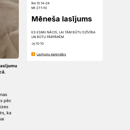
Rm 15:14–24
Mt 27:1–10
Mēneša lasījums
ES ESMU NĀCIS, LAI TĀM BŪTU DZĪVĪBA
UN BŪTU PĀRPĀRĒM.
Jņ 10:10
Lasījumu kalendārs
Lasījumu
cā.
anas
as pēc
aizes
rs, ka
ai