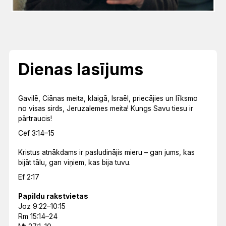
Dienas lasījums
Gavilē, Ciānas meita, klaigā, Israēl, priecājies un līksmo
no visas sirds, Jeruzalemes meita! Kungs Savu tiesu ir
pārtraucis!
Cef 3:14–15
Kristus atnākdams ir pasludinājis mieru – gan jums, kas
bijāt tālu, gan viņiem, kas bija tuvu.
Ef 2:17
Papildu rakstvietas
Joz 9:22–10:15
Rm 15:14–24