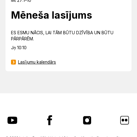
Mt 27:1–10
Mēneša lasījums
ES ESMU NĀCIS, LAI TĀM BŪTU DZĪVĪBA UN BŪTU
PĀRPĀRĒM.
Jņ 10:10
Lasījumu kalendārs