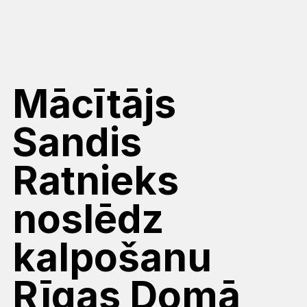
Mācītājs
Sandis
Ratnieks
noslēdz
kalpošanu
Rīgas Domā