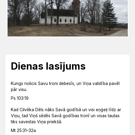
Dienas lasījums
Kungs nolicis Savu troni debesīs, un Viņa valstība pavēl
pār visu.
Ps 103:19
Kad Cilvēka Dēls nāks Savā godībā un visi eņģeļi līdz ar
Viņu, tad Viņš sēdēs Savā godības tronī un visas tautas
tiks savestas Viņa priekšā.
Mt 25:31–32a