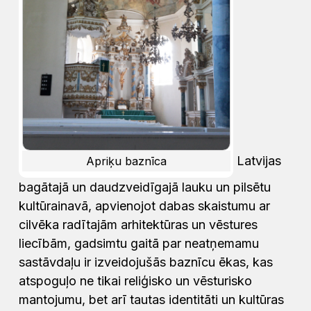
Latvijas
Apriķu baznīca
bagātajā un daudzveidīgajā lauku un pilsētu
kultūrainavā, apvienojot dabas skaistumu ar
cilvēka radītajām arhitektūras un vēstures
liecībām, gadsimtu gaitā par neatņemamu
sastāvdaļu ir izveidojušās baznīcu ēkas, kas
atspoguļo ne tikai reliģisko un vēsturisko
mantojumu, bet arī tautas identitāti un kultūras