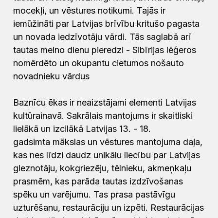
mocekļi, un vēstures notikumi. Tajās ir
iemūžināti par Latvijas brīvību kritušo pagasta
un novada iedzīvotāju vārdi. Tās saglabā arī
tautas melno dienu pieredzi - Sibīrijas lēģeros
nomērdēto un okupantu cietumos nošauto
novadnieku vārdus
Baznīcu ēkas ir neaizstājami elementi Latvijas
kultūrainavā. Sakrālais mantojums ir skaitliski
lielākā un izcilākā Latvijas 13. - 18.
gadsimta mākslas un vēstures mantojuma daļa,
kas nes līdzi daudz unikālu liecību par Latvijas
gleznotāju, kokgriezēju, tēlnieku, akmeņkaļu
prasmēm, kas parāda tautas izdzīvošanas
spēku un varējumu. Tas prasa pastāvīgu
uzturēšanu, restaurāciju un izpēti. Restaurācijas