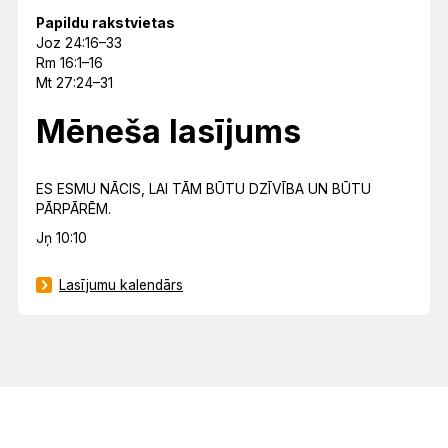
Papildu rakstvietas
Joz 24:16–33
Rm 16:1–16
Mt 27:24–31
Mēneša lasījums
ES ESMU NĀCIS, LAI TĀM BŪTU DZĪVĪBA UN BŪTU
PĀRPĀRĒM.
Jņ 10:10
Lasījumu kalendārs