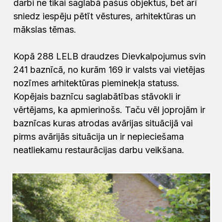
darbi ne tikai saglabā pašus objektus, bet arī
sniedz iespēju pētīt vēstures, arhitektūras un
mākslas tēmas.
Kopā 288 LELB draudzes Dievkalpojumus svin
241 baznīcā, no kurām 169 ir valsts vai vietējas
nozīmes arhitektūras pieminekļa statuss.
Kopējais baznīcu saglabātības stāvokli ir
vērtējams, ka apmierinošs. Taču vēl joprojām ir
baznīcas kuras atrodas avārijas situācijā vai
pirms avārijās situācija un ir nepieciešama
neatliekamu restaurācijas darbu veikšana.