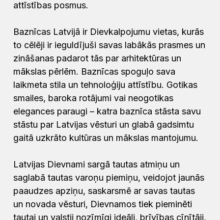
attīstības posmus.
Baznīcas Latvijā ir Dievkalpojumu vietas, kurās
to cēlēji ir ieguldījuši savas labākās prasmes un
zināšanas padarot tās par arhitektūras un
mākslas pērlēm. Baznīcas spoguļo sava
laikmeta stila un tehnoloģiju attīstību. Gotikas
smailes, baroka rotājumi vai neogotikas
elegances paraugi – katra baznīca stāsta savu
stāstu par Latvijas vēsturi un glabā gadsimtu
gaitā uzkrāto kultūras un mākslas mantojumu.
Latvijas Dievnami sargā tautas atmiņu un
saglabā tautas varoņu piemiņu, veidojot jaunās
paaudzes apziņu, saskarsmē ar savas tautas
un novada vēsturi, Dievnamos tiek pieminēti
tautai un valstij nozīmīgi ideāli, brīvības cīnītāji,