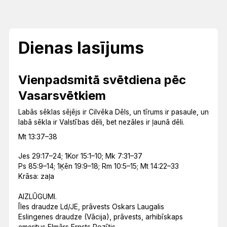
Dienas lasījums
Vienpadsmitā svētdiena pēc
Vasarsvētkiem
Labās sēklas sējējs ir Cilvēka Dēls, un tīrums ir pasaule, un
labā sēkla ir Valstības dēli, bet nezāles ir ļaunā dēli.
Mt 13:37–38
Jes 29:17–24; 1Kor 15:1–10; Mk 7:31–37
Ps 85:9–14; 1Ķēn 19:9–18; Rm 10:5–15; Mt 14:22–33
Krāsa: zaļa
AIZLŪGUMI.
Īles draudze Ld/JE, prāvests Oskars Laugalis
Eslingenes draudze (Vācija), prāvests, arhibīskaps