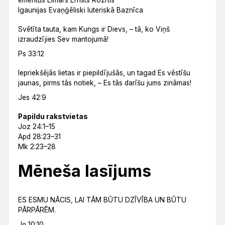
emeritus Elmārs Ernsts Rozītis
Igaunijas Evaņģēliski luteriskā Baznīca
Svētīta tauta, kam Kungs ir Dievs, – tā, ko Viņš
izraudzījies Sev mantojumā!
Ps 33:12
Iepriekšējās lietas ir piepildījušās, un tagad Es vēstīšu
jaunas, pirms tās notiek, – Es tās darīšu jums zināmas!
Jes 42:9
Papildu rakstvietas
Joz 24:1–15
Apd 28:23–31
Mk 2:23–28
Mēneša lasījums
ES ESMU NĀCIS, LAI TĀM BŪTU DZĪVĪBA UN BŪTU
PĀRPĀRĒM.
Jņ 10:10