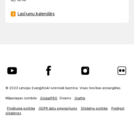
Lasījumu kalendārs
© 2023 Latvijas Evaņģēliski luteriskā baznīca. Visas tiesības aizsargātas.
Mājaslapas izstrāde:
GlobalPRO
Dizains:
Graftik
Privātuma politika
GDPR datu pieprasījums
Sīkdatņu politika
Pielāgot
sīkdatnes