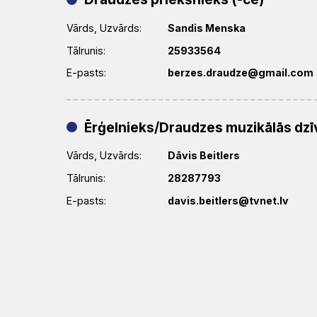
Vārds, Uzvārds:
Sandis Menska
Tālrunis:
25933564
E-pasts:
berzes.draudze@gmail.com
Ērģelnieks/Draudzes muzikālās dzīv
Vārds, Uzvārds:
Dāvis Beitlers
Tālrunis:
28287793
E-pasts:
davis.beitlers@tvnet.lv
BAZNĪCA
Par
Par
Baznīca
GARĪGAIS
Bīskapi
Prāvesti
Mēs
Baznīcu
LELB
un
PERSONĀLS
valsts