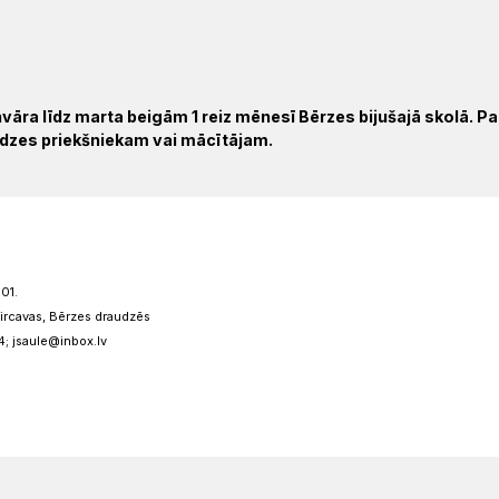
anvāra līdz marta beigām 1 reiz mēnesī Bērzes bijušajā skolā. Pa
dzes priekšniekam vai mācītājam.
01.
ircavas, Bērzes draudzēs
4; jsaule@inbox.lv