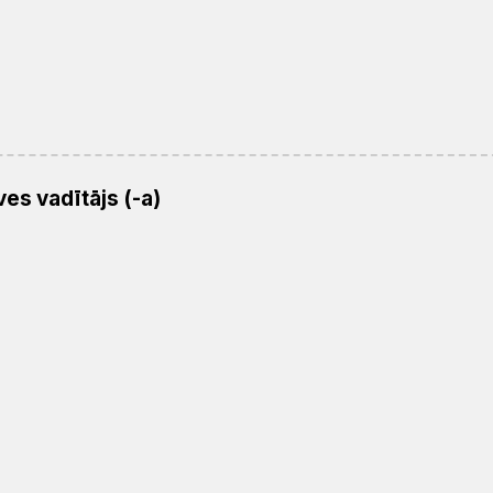
es vadītājs (-a)
Mācītāji,
PĀRVALDE
Struktūra
Darba
diakoni,
nozares
Mācības
Ārlietas
Garīgā
Mūzika
Sabiedriskās
Teolo
evaņģēlisti
nozare
aprūpe
un
attiecības
liturģija
Mājaslapas izstrāde:
GlobalPRO
Dizains:
Graftik
Privātuma politika
GDPR datu pieprasījums
Sīkd