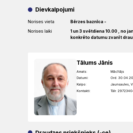
Dievkalpojumi
Norises vieta
Bērzes baznīca
-
Norises laiki
1 un 3 svētdiena 10.00 , no j
konkrēto datumu zvanīt drau
Tālums Jānis
Amats:
Mācītājs
Datumi:
Ord. 30.04.20
Kalpo:
Jaunsaules, V
Kontakti:
Tālr. 2972340
Draudzes priekšnieks (-ce)