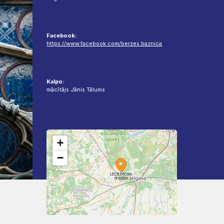
Facebook:
https://www.facebook.com/berzes.baznica
Kalpo:
mācītājs Jānis Tālums
+
−
LELB Bērzes
draudze