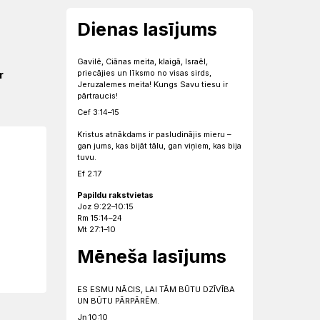
Dienas lasījums
Gavilē, Ciānas meita, klaigā, Israēl,
priecājies un līksmo no visas sirds,
r
Jeruzalemes meita! Kungs Savu tiesu ir
pārtraucis!
Cef 3:14–15
Kristus atnākdams ir pasludinājis mieru –
gan jums, kas bijāt tālu, gan viņiem, kas bija
tuvu.
Ef 2:17
Papildu rakstvietas
Joz 9:22–10:15
Rm 15:14–24
Mt 27:1–10
Mēneša lasījums
ES ESMU NĀCIS, LAI TĀM BŪTU DZĪVĪBA
UN BŪTU PĀRPĀRĒM.
Jņ 10:10