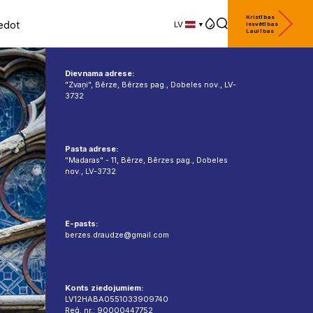
Kristības
edot
LV
Iesvētības
Laulības
LV
EN
DE
Dievnama adrese:
"Zvaņi", Bērze, Bērzes pag., Dobeles nov., LV-
3732
Pasta adrese:
"Madaras" - 11, Bērze, Bērzes pag., Dobeles
nov., LV-3732
E-pasts:
berzes.draudze@gmail.com
Konts ziedojumiem:
LV12HABA0551033909740
Reģ. nr.: 90000447752