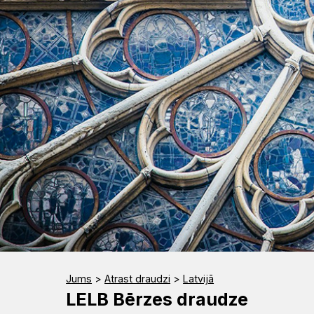
Rīts
Misija
Dievnami
Indijā
Iepazīsti
Draudzēm
kristietību
Jums
>
Atrast draudzi
>
Latvijā
LELB Bērzes draudze