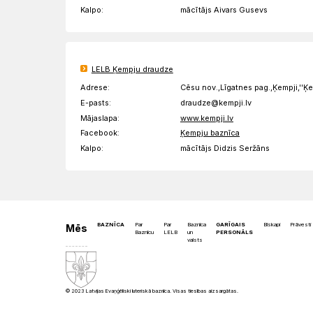
Kalpo:
mācītājs Aivars Gusevs
LELB Ķempju draudze
Adrese:
Cēsu nov.,Līgatnes pag.,Ķempji,''Ķ
E-pasts:
draudze@kempji.lv
Mājaslapa:
www.kempji.lv
Facebook:
Ķempju baznīca
Kalpo:
mācītājs Didzis Seržāns
BAZNĪCA
Par
Par
Baznīca
GARĪGAIS
Bīskapi
Prāvesti
Mēs
Baznīcu
LELB
un
PERSONĀLS
valsts
© 2023 Latvijas Evaņģēliski luteriskā baznīca. Visas tiesības aizsargātas.