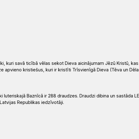
vēki, kuri savā ticībā vēlas sekot Dieva aicinājumam Jēzū Kristū, kas 
pvieno kristiešus, kuri ir kristīti Trīsvienīgā Dieva (Tēva un Dēla
i luteriskajā Baznīcā ir 288 draudzes. Draudzi dibina un sastāda L
Latvijas Republikas iedzīvotāji.
LELB Kolkas
2
draudze
8