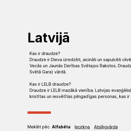
Mēs
Jums
Kalpojam
Aktualitātes
Resursi
Baznīca
Svētdarbības
Teoloģija
Dievkalpojums
Jaunumi
Garīgais
Atrast
Ikdienai
Praktisks
Notikumu
Latvijā
personāls
draudzi
atbalsts
kalendārs
Fotogalerija
(Diakonija)
Kas ir draudze?
Pārvalde
Apmācības
Garīgais
Draudze ir Dieva izredzēti, aicināti un sapulcēti cil
Video
Rekolekcijas
un
atbalsts
Vecās un Jaunās Derības Svētajos Rakstos. Draudze a
LELB
un
Svētā Gara) vārdā.
semināri
organizācijas
audio
Kapelānu
Ģimenēm
Kas ir LELB draudze?
Draudze ir LELB mazākā vienība. Latvijas evaņģēlisk
dienests
Vakances
un
kristītas un iesvētītas pilngadīgas personas, kas ir 
Kontakti
Svētdienas
jauniešiem
Rīts
Misija
Dievnami
Indijā
Iepazīsti
Meklēt pēc
Alfabēta
Iecirkņa
Atslēgvārda