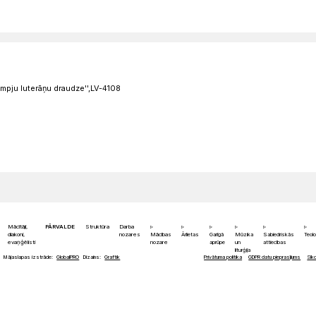
empju luterāņu draudze'',LV-4108
Mācītāji,
PĀRVALDE
Struktūra
Darba
diakoni,
nozares
Mācības
Ārlietas
Garīgā
Mūzika
Sabiedriskās
Teolo
evaņģēlisti
nozare
aprūpe
un
attiecības
liturģija
Mājaslapas izstrāde:
GlobalPRO
Dizains:
Graftik
Privātuma politika
GDPR datu pieprasījums
Sīkd