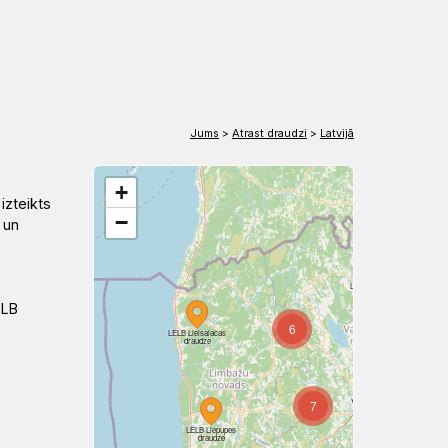
EN
DE
Jums
>
Atrast draudzi
>
Latvijā
+
izteikts
−
 un
LELB Rūjienas
sv. Bērtuļa
draudze
ELB
6
5
LELB Lielsalacas
draudze
7
LELB Liepupes
draudze