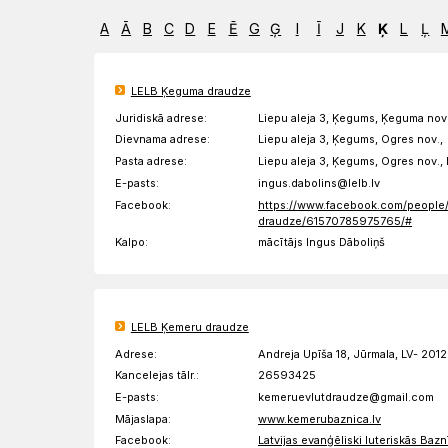
Draudzēm
kristietību
A
Ā
B
C
D
E
Ē
G
Ģ
I
Ī
J
K
Ķ
L
Ļ
LELB Ķeguma draudze
Juridiskā adrese:
Liepu aleja 3, Ķegums, Ķeguma nov
Dievnama adrese:
Liepu aleja 3, Ķegums, Ogres nov.,
Pasta adrese:
Liepu aleja 3, Ķegums, Ogres nov.
E-pasts:
ingus.dabolins@lelb.lv
Facebook:
https://www.facebook.com/peo
draudze/61570785975765/#
Kalpo:
mācītājs Ingus Dāboliņš
LELB Ķemeru draudze
Adrese:
Andreja Upīša 18, Jūrmala, LV- 2012
Kancelejas tālr.:
26593425
E-pasts:
kemeruevlutdraudze@gmail.com
Mājaslapa:
www.kemerubaznica.lv
Facebook:
Latvijas evanģēliski luteriskās Ba