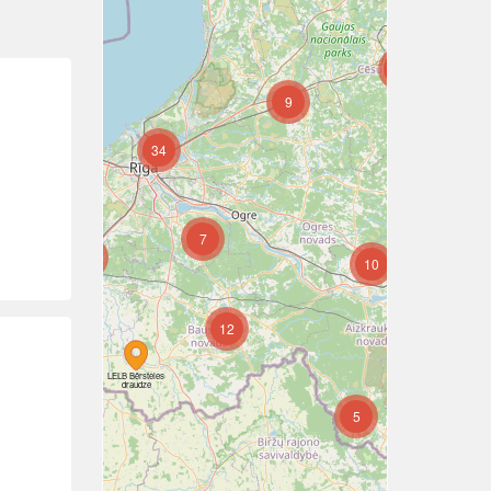
7
9
6
34
6
7
6
10
10
12
7
LELB Bērsteles
draudze
5
8