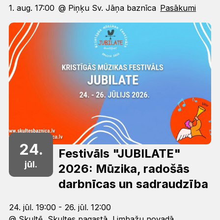
1. aug. 17:00
@ Piņķu Sv. Jāņa baznīca
Pasākumi
24.
Festivāls "JUBILATE"
jūl.
2026: Mūzika, radošās
darbnīcas un sadraudzība
24. jūl. 19:00 - 26. jūl. 12:00
@ Skultē, Skultes pagastā, Limbažu novadā