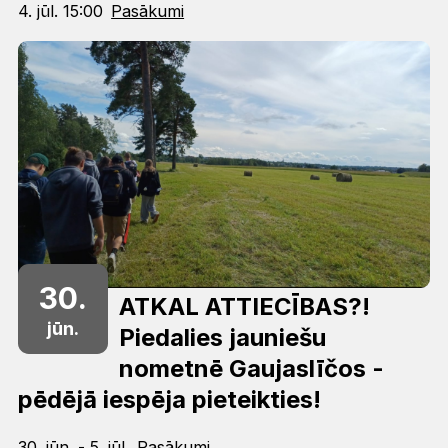
4. jūl. 15:00
Pasākumi
30.
ATKAL ATTIECĪBAS?!
jūn.
Piedalies jauniešu
nometnē Gaujaslīčos -
pēdējā iespēja pieteikties!
30. jūn. - 5. jūl.
Pasākumi