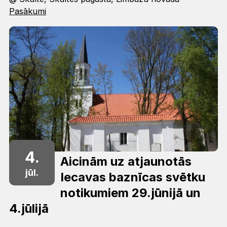
Pasākumi
4.
Aicinām uz atjaunotās
jūl.
Iecavas baznīcas svētku
notikumiem 29.jūnijā un
4.jūlijā