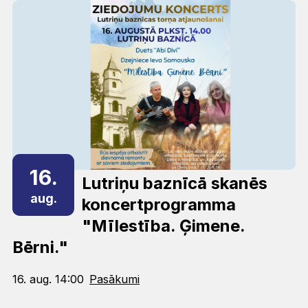
16.
Lutriņu baznīcā skanēs
aug.
koncertprogramma
"Mīlestība. Ģimene.
Bērni."
16. aug. 14:00
Pasākumi