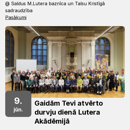
@ Saldus M.Lutera baznīca un Talsu Kristīgā
sadraudzība
Pasākumi
9.
Gaidām Tevi atvērto
jūn.
durvju dienā Lutera
Akādēmijā