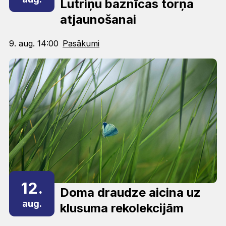
Lutriņu baznīcas torņa
atjaunošanai
9. aug. 14:00
Pasākumi
12.
Doma draudze aicina uz
aug.
klusuma rekolekcijām