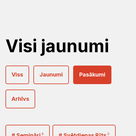
Visi jaunumi
Viss
Jaunumi
Pasākumi
Arhīvs
2026
<
>
Janvāris
Februāris
Marts
# Semināri
8
# Svētdienas Rīts
0