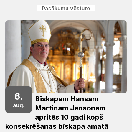
Pasākumu vēsture
6.
Bīskapam Hansam
aug.
Martinam Jensonam
apritēs 10 gadi kopš
konsekrēšanas bīskapa amatā