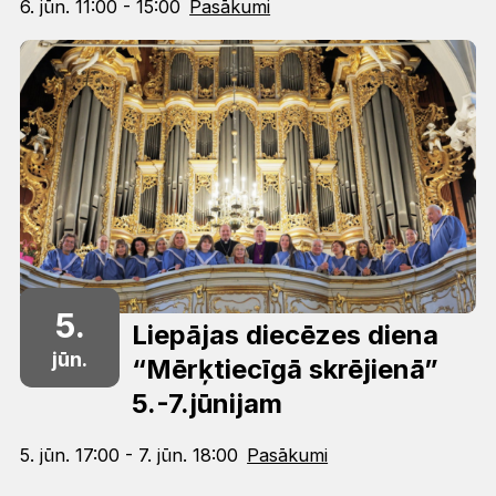
6. jūn. 11:00 - 15:00
Pasākumi
5.
Liepājas diecēzes diena
jūn.
“Mērķtiecīgā skrējienā”
5.-7.jūnijam
5. jūn. 17:00 - 7. jūn. 18:00
Pasākumi