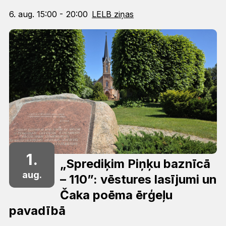
6. aug. 15:00 - 20:00
LELB ziņas
1.
„Sprediķim Piņķu baznīcā
aug.
– 110”: vēstures lasījumi un
Čaka poēma ērģeļu
pavadībā