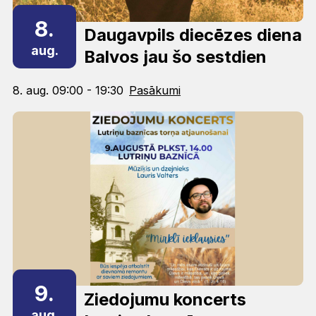
8.
Daugavpils diecēzes diena
aug.
Balvos jau šo sestdien
8. aug. 09:00 - 19:30
Pasākumi
9.
Ziedojumu koncerts
aug.