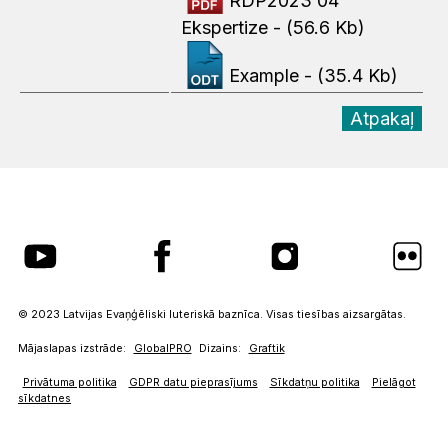
RDP2023 04
Ekspertize
- (56.6 Kb)
Example
- (35.4 Kb)
Atpakaļ
© 2023 Latvijas Evaņģēliski luteriskā baznīca. Visas tiesības aizsargātas.
Mājaslapas izstrāde:
GlobalPRO
Dizains:
Graftik
Privātuma politika
GDPR datu pieprasījums
Sīkdatņu politika
Pielāgot
sīkdatnes