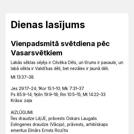
Dienas lasījums
Vienpadsmitā svētdiena pēc
Vasarsvētkiem
Labās sēklas sējējs ir Cilvēka Dēls, un tīrums ir pasaule, un
labā sēkla ir Valstības dēli, bet nezāles ir ļaunā dēli.
Mt 13:37–38
Jes 29:17–24; 1Kor 15:1–10; Mk 7:31–37
Ps 85:9–14; 1Ķēn 19:9–18; Rm 10:5–15; Mt 14:22–33
Krāsa: zaļa
AIZLŪGUMI.
Īles draudze Ld/JE, prāvests Oskars Laugalis
Eslingenes draudze (Vācija), prāvests, arhibīskaps
emeritus Elmārs Ernsts Rozītis