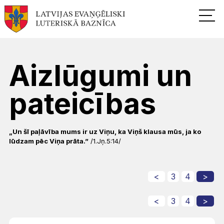
Aizlūgumi un
pateicības
„Un šī paļāvība mums ir uz Viņu, ka Viņš klausa mūs, ja ko
lūdzam pēc Viņa prāta.”
/1.Jņ.5:14/
<
3
4
>
<
3
4
>