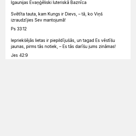
Igaunijas Evaņģēliski luteriskā Baznīca
Svētīta tauta, kam Kungs ir Dievs, – tā, ko Viņš
izraudzījies Sev mantojumā!
Ps 33:12
Iepriekšējās lietas ir piepildījušās, un tagad Es vēstīšu
jaunas, pirms tās notiek, – Es tās darīšu jums zināmas!
Jes 42:9
Papildu rakstvietas
Joz 24:1–15
Apd 28:23–31
Mk 2:23–28
Mēneša lasījums
ES ESMU NĀCIS, LAI TĀM BŪTU DZĪVĪBA UN BŪTU
PĀRPĀRĒM.
Jņ 10:10