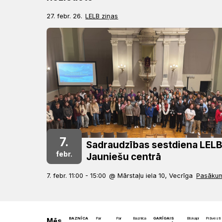
27. febr. 26.
LELB ziņas
7.
Sadraudzības sestdiena LEL
febr.
Jauniešu centrā
7. febr. 11:00 - 15:00
@ Mārstaļu iela 10, Vecrīga
Pasākum
BAZNĪCA
Par
Par
Baznīca
GARĪGAIS
Bīskapi
Prāvesti
Mēs