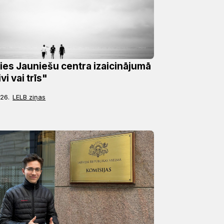
ties Jauniešu centra izaicinājumā
vi vai trīs"
 26.
LELB ziņas