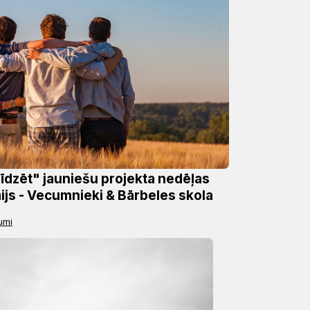
īdzēt" jauniešu projekta nedēļas
aijs - Vecumnieki & Bārbeles skola
umi