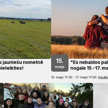
15.
s jauniešu nometnē
"Es nebaidos pal
maijs
ieteikties!
nogale 15.–17. m
15. maijs 17:30 - 17. maijs 17:00
Pasāk