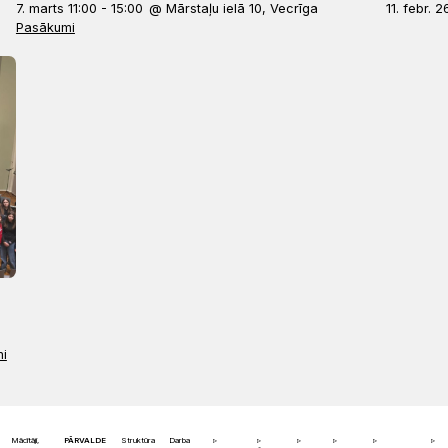
7. marts 11:00 - 15:00
@ Mārstaļu ielā 10, Vecrīga
11. febr. 2
Pasākumi
B
i
Mācītāji,
PĀRVALDE
Struktūra
Darba