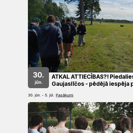
Draudzēm
kristietību
30.
ATKAL ATTIECĪBAS?! Piedalie
jūn.
Gaujaslīčos - pēdējā iespēja p
30. jūn. - 5. jūl.
Pasākumi