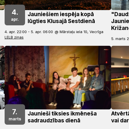
4.
Jauniešiem iespēja kopā
"Daudz
apr.
lūgties Klusajā Sestdienā
Jaunie
Križan
4. apr. 22:00 - 5. apr. 06:00
@ Mārstaļu iela 10, Vecrīga
LELB ziņas
5. marts 2
7.
Jaunieši tiksies ikmēneša
Atvērt
marts
sadraudzības dienā
vai da