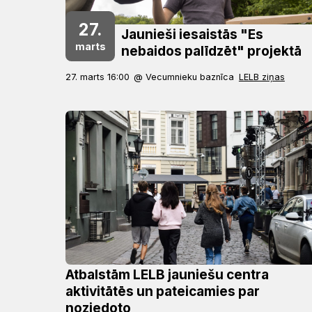
27.
Jaunieši iesaistās "Es
marts
nebaidos palīdzēt" projektā
27. marts 16:00
@ Vecumnieku baznīca
LELB ziņas
Atbalstām LELB jauniešu centra
aktivitātēs un pateicamies par
noziedoto