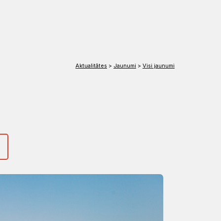
EN
DE
Aktualitātes
>
Jaunumi
>
Visi jaunumi
1