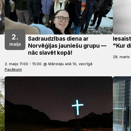
2.
Sadraudzības diena ar
Iesais
maijs
Norvēģijas jauniešu grupu —
"Kur di
nāc slavēt kopā!
28. marts
2. maijs 11:00 - 15:00
@ Mārstaļu ielā 10, vecrīgā
Pasākumi