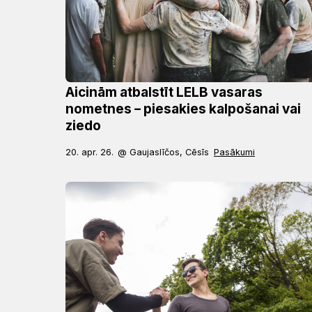
Aicinām atbalstīt LELB vasaras
nometnes – piesakies kalpošanai vai
ziedo
20. apr. 26.
@ Gaujaslīčos, Cēsīs
Pasākumi