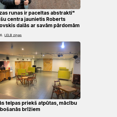
as runas ir paceltas abstrakti"
šu centra jaunietis Roberts
ovskis dalās ar savām pārdomām
6.
LELB ziņas
ās telpas priekš atpūtas, mācību
rbošanās brīžiem