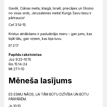
Gavilē, Ciānas meita, klaigā, Israēl, priecājies un līksmo
no visas sirds, Jeruzalemes meita! Kungs Savu tiesu ir
pārtraucis!
Cef 3:14–15
Kristus atnākdams ir pasludinājis mieru – gan jums, kas
bijāt tālu, gan viņiem, kas bija tuvu.
Ef 2:17
Papildu rakstvietas
Joz 9:22–10:15
Rm 15:14–24
Mt 27:1–10
Mēneša lasījums
ES ESMU NĀCIS, LAI TĀM BŪTU DZĪVĪBA UN BŪTU
PĀRPĀRĒM.
Jņ 10:10