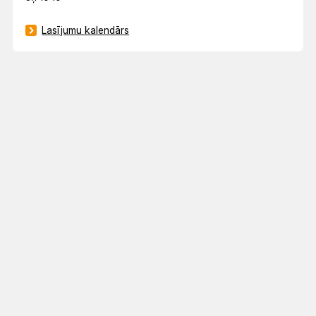
Lasījumu kalendārs
© 2023 Latvijas Evaņģēliski luteriskā baznīca. Visas tiesības aizsargātas.
Mājaslapas izstrāde:
GlobalPRO
Dizains:
Graftik
Privātuma politika
GDPR datu pieprasījums
Sīkdatņu politika
Pielāgot
sīkdatnes