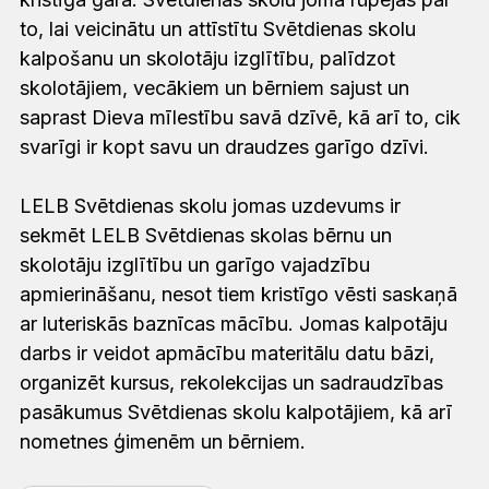
to, lai veicinātu un attīstītu Svētdienas skolu
kalpošanu un skolotāju izglītību, palīdzot
skolotājiem, vecākiem un bērniem sajust un
saprast Dieva mīlestību savā dzīvē, kā arī to, cik
svarīgi ir kopt savu un draudzes garīgo dzīvi.
LELB Svētdienas skolu jomas uzdevums ir
sekmēt LELB Svētdienas skolas bērnu un
skolotāju izglītību un garīgo vajadzību
apmierināšanu, nesot tiem kristīgo vēsti saskaņā
ar luteriskās baznīcas mācību. Jomas kalpotāju
darbs ir veidot apmācību materitālu datu bāzi,
organizēt kursus, rekolekcijas un sadraudzības
pasākumus Svētdienas skolu kalpotājiem, kā arī
nometnes ģimenēm un bērniem.