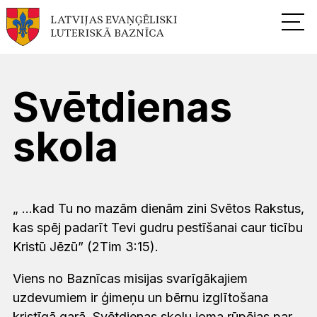
Svētdienas
skola
„ ...kad Tu no mazām dienām zini Svētos Rakstus,
kas spēj padarīt Tevi gudru pestīšanai caur ticību
Kristū Jēzū” (2Tim 3:15).
Viens no Baznīcas misijas svarīgākajiem
uzdevumiem ir ģimeņu un bērnu izglītošana
kristīgā garā. Svētdienas skolu joma rūpējas par