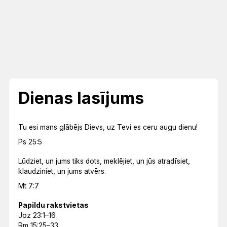
Dienas lasījums
Tu esi mans glābējs Dievs, uz Tevi es ceru augu dienu!
Ps 25:5
Lūdziet, un jums tiks dots, meklējiet, un jūs atradīsiet,
klaudziniet, un jums atvērs.
Mt 7:7
Papildu rakstvietas
Joz 23:1–16
Rm 15:25–33