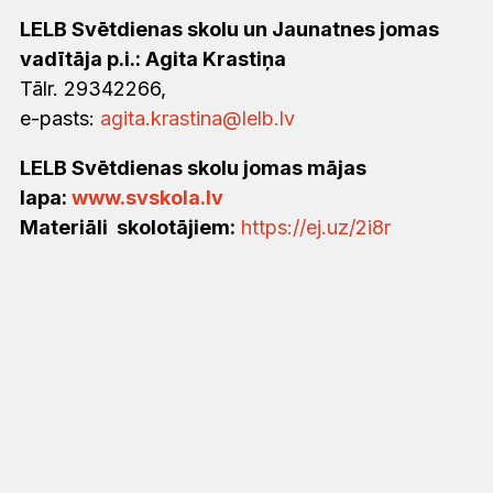
LELB
Svētdienas skolu un
Jaunatnes jomas
vadītāja p.i.: Agita Krastiņa
Tālr. 29342266,
e-pasts:
agita.krastina@lelb.lv
LELB Svētdienas skolu jomas mājas
lapa:
www.svskola.lv
Materiāli skolotājiem:
https://ej.uz/2i8r