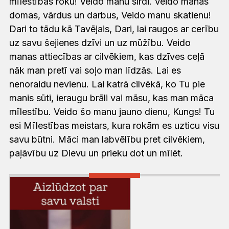
mīlestības roku! Veido manu sirdi. Veido manas
domas, vārdus un darbus, Veido manu skatienu!
Dari to tādu kā Tavējais, Dari, lai raugos ar cerību
uz savu šejienes dzīvi un uz mūžību. Veido
manas attiecības ar cilvēkiem, kas dzīves ceļā
nāk man pretī vai soļo man līdzās. Lai es
nenoraidu nevienu. Lai katrā cilvēkā, ko Tu pie
manis sūti, ieraugu brāli vai māsu, kas man māca
mīlestību. Veido šo manu jauno dienu, Kungs! Tu
esi Mīlestības meistars, kura rokām es uzticu visu
savu būtni. Māci man labvēlību pret cilvēkiem,
paļāvību uz Dievu un prieku dot un mīlēt.