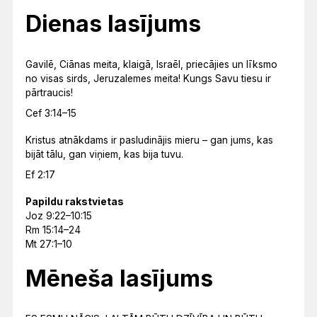
Dienas lasījums
Gavilē, Ciānas meita, klaigā, Israēl, priecājies un līksmo
no visas sirds, Jeruzalemes meita! Kungs Savu tiesu ir
pārtraucis!
Cef 3:14–15
Kristus atnākdams ir pasludinājis mieru – gan jums, kas
bijāt tālu, gan viņiem, kas bija tuvu.
Ef 2:17
Papildu rakstvietas
Joz 9:22–10:15
Rm 15:14–24
Mt 27:1–10
Mēneša lasījums