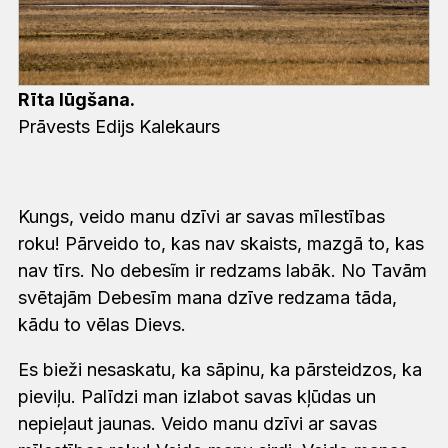
Rīta lūgšana.
Prāvests Edijs Kalekaurs
Kungs, veido manu dzīvi ar savas mīlestības
roku! Pārveido to, kas nav skaists, mazgā to, kas
nav tīrs. No debesĩm ir redzams labāk. No Tavām
svētajām Debesīm mana dzīve redzama tāda,
kādu to vēlas Dievs.
Es bieži nesaskatu, ka sāpinu, ka pārsteidzos, ka
pieviļu. Palīdzi man izlabot savas kļūdas un
nepieļaut jaunas. Veido manu dzīvi ar savas