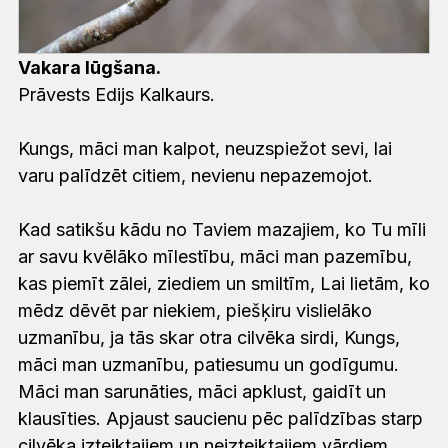
Vakara lūgšana.
Prāvests Edijs Kalkaurs.
Kungs, māci man kalpot, neuzspiežot sevi, lai
varu palīdzēt citiem, nevienu nepazemojot.
Kad satikšu kādu no Taviem mazajiem, ko Tu mīli
ar savu kvēlāko mīlestību, māci man pazemību,
kas piemīt zālei, ziediem un smiltīm, Lai lietām, ko
mēdz dēvēt par niekiem, piešķiru vislielāko
uzmanību, ja tās skar otra cilvēka sirdi, Kungs,
māci man uzmanību, patiesumu un godīgumu.
Māci man sarunāties, māci apklust, gaidīt un
klausīties. Apjaust saucienu pēc palīdzības starp
cilvēka izteiktajiem un neizteiktajiem vārdiem.