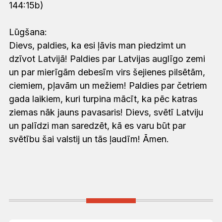
144:15b)
Lūgšana:
Dievs, paldies, ka esi ļāvis man piedzimt un
dzīvot Latvijā! Paldies par Latvijas auglīgo zemi
un par mierīgām debesīm virs šejienes pilsētām,
ciemiem, pļavām un mežiem! Paldies par četriem
gada laikiem, kuri turpina mācīt, ka pēc katras
ziemas nāk jauns pavasaris! Dievs, svētī Latviju
un palīdzi man saredzēt, kā es varu būt par
svētību šai valstij un tās ļaudīm! Āmen.