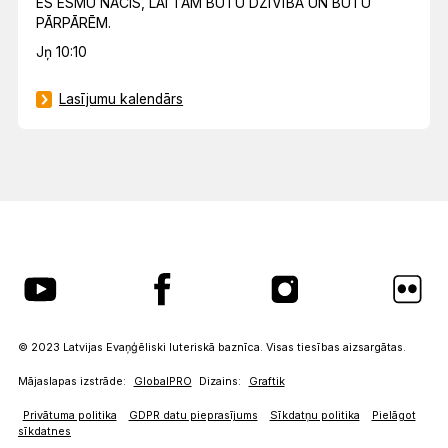
ES ESMU NĀCIS, LAI TĀM BŪTU DZĪVĪBA UN BŪTU
PĀRPĀRĒM.
Jņ 10:10
Lasījumu kalendārs
© 2023 Latvijas Evaņģēliski luteriskā baznīca. Visas tiesības aizsargātas.
Mājaslapas izstrāde:
GlobalPRO
Dizains:
Graftik
Privātuma politika
GDPR datu pieprasījums
Sīkdatņu politika
Pielāgot
sīkdatnes