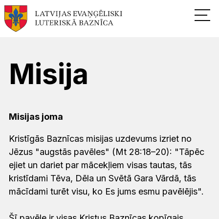
Misija
Misijas joma
Kristīgās Baznīcas misijas uzdevums izriet no
Jēzus "augstās pavēles" (Mt 28:18–20): "Tāpēc
ejiet un dariet par mācekļiem visas tautas, tās
kristīdami Tēva, Dēla un Svētā Gara Vārdā, tās
mācīdami turēt visu, ko Es jums esmu pavēlējis".
Šī pavēle ir visas Kristus Baznīcas kopīgais