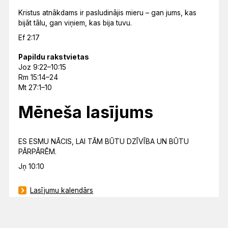
Kristus atnākdams ir pasludinājis mieru – gan jums, kas
bijāt tālu, gan viņiem, kas bija tuvu.
Ef 2:17
Papildu rakstvietas
Joz 9:22–10:15
Rm 15:14–24
Mt 27:1–10
Mēneša lasījums
ES ESMU NĀCIS, LAI TĀM BŪTU DZĪVĪBA UN BŪTU
PĀRPĀRĒM.
Jņ 10:10
Lasījumu kalendārs