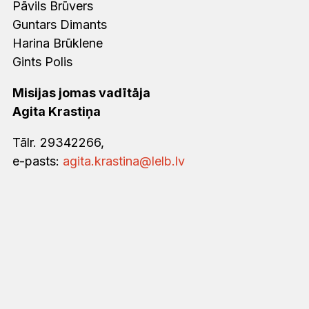
Pāvils Brūvers
Guntars Dimants
Harina Brūklene
Gints Polis
Misijas jomas vadītāja
Agita Krastiņa
Tālr. 29342266,
e-pasts:
agita.krastina@lelb.lv