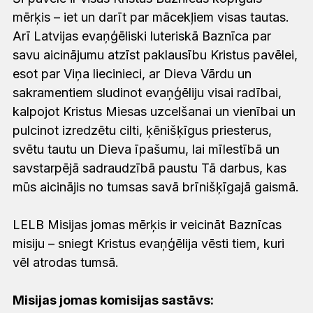
mērķis – iet un darīt par mācekļiem visas tautas.
Arī Latvijas evaņģēliski luteriskā Baznīca par
savu aicinājumu atzīst paklausību Kristus pavēlei,
esot par Viņa liecinieci, ar Dieva Vārdu un
sakramentiem sludinot evaņģēliju visai radībai,
kalpojot Kristus Miesas uzcelšanai un vienībai un
pulcinot izredzētu cilti, ķēnišķīgus priesterus,
svētu tautu un Dieva īpašumu, lai mīlestībā un
savstarpējā sadraudzībā paustu Tā darbus, kas
mūs aicinājis no tumsas savā brīnišķīgajā gaismā.
LELB Misijas jomas mērķis ir veicināt Baznīcas
misiju – sniegt Kristus evaņģēlija vēsti tiem, kuri
vēl atrodas tumsā.
Misijas jomas komisijas sastāvs: