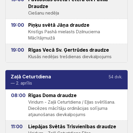
Draudze
Ciešanu nedēļa
19:00
Piņķu svētā Jāņa draudze
Kristīgs Pashā mielasts Dzilnuciema
Mācītājmuižā
19:00
Rīgas Vecā Sv. Ģertrūdes draudze
Klusās nedēļas trešdienas dievkalpojums
Zaļā Ceturtdiena
54 dvk.
— 2. aprīlis
08:00
Rīgas Doma draudze
Viridum - Zaļā Ceturtdiena / Eļļas svētīšana.
Diecēzes mācītāju ordinācijas solījuma
atjaunošanas dievkalpojums
11:00
Liepājas Svētās Trīsvienības draudze