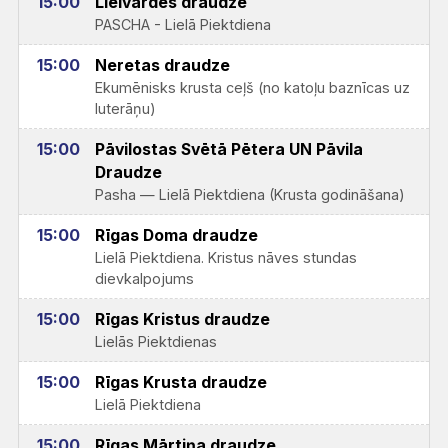
15:00
Lielvārdes draudze
PASCHA - Lielā Piektdiena
15:00
Neretas draudze
Ekumēnisks krusta ceļš (no katoļu baznīcas uz
luterāņu)
15:00
Pāvilostas Svētā Pētera UN Pāvila
Draudze
Pasha — Lielā Piektdiena (Krusta godināšana)
15:00
Rīgas Doma draudze
Lielā Piektdiena. Kristus nāves stundas
dievkalpojums
15:00
Rīgas Kristus draudze
Lielās Piektdienas
15:00
Rīgas Krusta draudze
Lielā Piektdiena
15:00
Rīgas Mārtiņa draudze