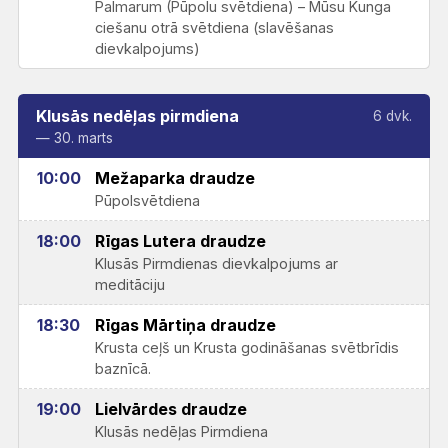
Palmarum (Pūpolu svētdiena) – Mūsu Kunga
ciešanu otrā svētdiena (slavēšanas
dievkalpojums)
Klusās nedēļas pirmdiena
6 dvk.
— 30. marts
10:00
Mežaparka draudze
Pūpolsvētdiena
18:00
Rīgas Lutera draudze
Klusās Pirmdienas dievkalpojums ar
meditāciju
18:30
Rīgas Mārtiņa draudze
Krusta ceļš un Krusta godināšanas svētbrīdis
baznīcā.
19:00
Lielvārdes draudze
Klusās nedēļas Pirmdiena