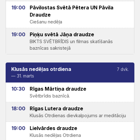
19:00
Pāvilostas Svētā Pētera UN Pāvila
Draudze
Ciešanu nedēļa
19:00
Piņķu svētā Jāņa draudze
BIKTS SVĒTBRĪDIS un filmas skatīšanās
baznīcas sakristejā
Klusās nedēļas otrdiena
7 dvk.
— 31. marts
10:30
Rīgas Mārtiņa draudze
Svētbrīdis baznīcā.
18:00
Rīgas Lutera draudze
Klusās Otrdienas dievkalpojums ar meditāciju
19:00
Lielvārdes draudze
Klusās nedēļas Otrdiena