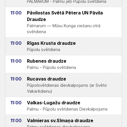
PALMARUM - Palmu jeb Pūpolu svētdiena
11:00
Pāvilostas Svētā Pētera UN Pāvila
Draudze
Palmarum — Mūsu Kunga ciešanu otrā
svētdiena
11:00
Rīgas Krusta draudze
Pūpolu svētdiena
11:00
Rubenes draudze
Palmu - Pūpolu svētdiena
11:00
Rucavas draudze
Pūpolsvētdienas dievkalpojums (ar Svēto
Vakarēdienu)
11:00
Valkas-Lugažu draudze
Palmu - Pūpolu svētdienas Dievkalpojums
11:00
Valmieras sv.Sīmaņa draudze
Palmu svētdienas dievkalpojums