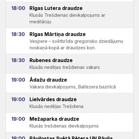
18:00
Rīgas Lutera draudze
Klusās Trešdienas dievkalpojums ar
meditāciju
18:30
Rīgas Mārtiņa draudze
Vespere – svētbrīdis gregorisko dziedājumu
noskaņā kopā ar draudzes kori.
18:30
Rubenes draudze
Klusās nedēļas trešdienas vakars
19:00
Ādažu draudze
Vakara dievkalpojums, Baltezera baznīcā
19:00
Lielvārdes draudze
Klusās nedēļas Trešdiena
19:00
Mežaparka draudze
Klusās trešdienas dievkalpojums
19:00
Pāvilostas Svētā Pētera UN Pāvila