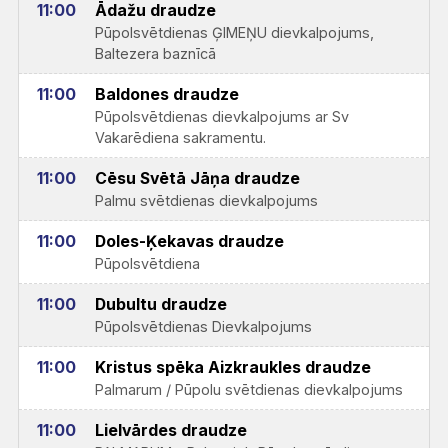
11:00
Ādažu draudze
Pūpolsvētdienas ĢIMEŅU dievkalpojums,
Baltezera baznīcā
11:00
Baldones draudze
Pūpolsvētdienas dievkalpojums ar Sv
Vakarēdiena sakramentu.
11:00
Cēsu Svētā Jāņa draudze
Palmu svētdienas dievkalpojums
11:00
Doles-Ķekavas draudze
Pūpolsvētdiena
11:00
Dubultu draudze
Pūpolsvētdienas Dievkalpojums
11:00
Kristus spēka Aizkraukles draudze
Palmarum / Pūpolu svētdienas dievkalpojums
11:00
Lielvārdes draudze