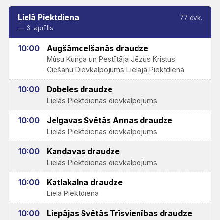
Lielā Piektdiena
77 dvk.
— 3. aprīlis
10:00
Augšāmcelšanās draudze
Mūsu Kunga un Pestītāja Jēzus Kristus
Ciešanu Dievkalpojums Lielajā Piektdienā
10:00
Dobeles draudze
Lielās Piektdienas dievkalpojums
10:00
Jelgavas Svētās Annas draudze
Lielās Piektdienas dievkalpojums
10:00
Kandavas draudze
Lielās Piektdienas dievkalpojums
10:00
Katlakalna draudze
Lielā Piektdiena
10:00
Liepājas Svētās Trīsvienības draudze