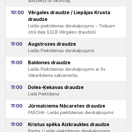
audzēkņi un skolotāji.
10:00
Vērgales draudze / Liepājas Krusta
draudze
Lielās piektdienas dievkalpojums – Triduum
otrā daļa (LELB Vērgales draudzē)
11:00
Augstrozes draudze
Lielās Piektdienas dievkalpojums
11:00
Baldones draudze
Lielās Piektdienas dievkalpojums ar Sv
Vakarēdiena sakramentu.
11:00
Doles-Ķekavas draudze
Lielā Piektdiena
11:00
Jūrmalciema Nācaretes draudze
PASCHA- Lielās piektdienas dievkalpojums
11:00
Kristus spēka Aizkraukles draudze
Pasha / Lielās piektdienas dievkalpojums