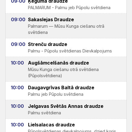
09:00
Ķeguma draudze
PALMARUM - Palmu jeb Pūpolu svētdiena
09:00
Sakaslejas Draudze
Palmarum — Mūsu Kunga ciešanu otrā
svētdiena
09:00
Strenču draudze
Palmu - Pūpolu svētdienas Dievkalpojums
10:00
Augšāmcelšanās draudze
Mūsu Kunga ciešanu otrā svētdiena
(Pūpolsvētdiena)
10:00
Daugavgrīvas Baltā draudze
Palmu jeb Pūpolu svētdiena
10:00
Jelgavas Svētās Annas draudze
Palmu svētdiena
10:00
Lielsalacas draudze
Pūpolsvētdienas dievkalpojums, dzied koris