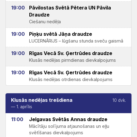
19:00
Pāvilostas Svētā Pētera UN Pāvila
Draudze
Ciešanu nedēļa
19:00
Piņķu svētā Jāņa draudze
LUCERNĀRIJS – lūgšanu stunda sveču gaismā
19:00
Rīgas Vecā Sv. Ģertrūdes draudze
Klusās nedēļas pirmdienas dievkalpojums
19:00
Rīgas Vecā Sv. Ģertrūdes draudze
Klusās nedēļas otrdienas dievkalpojums
Klusās nedēļas trešdiena
10 dvk.
— 1. aprīlis
11:00
Jelgavas Svētās Annas draudze
Mācītāju solījuma atjaunošanas un eļļu
svētīšanas dievkalpojums