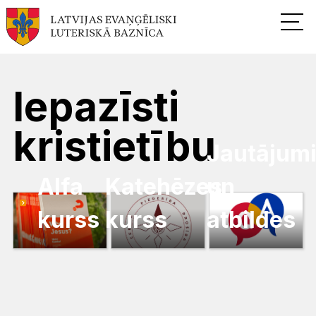
Iepazīsti
kristietību
Jautājum
Alfa
Katehēzes
un
kurss
kurss
atbildes