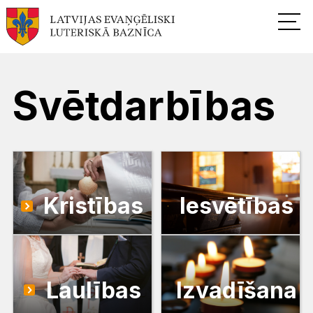
Svētdarbības
Kristības
Iesvētības
Laulības
Izvadīšana