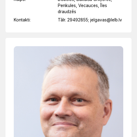
Penkules, Vecauces, Īles
draudzēs
Kontakti:
Tālr. 29492855; jelgavas@lelb.lv