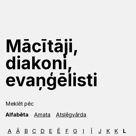
Mācītāji,
diakoni,
evaņģēlisti
Meklēt pēc
Alfabēta
Amata
Atslēgvārda
A
Ā
B
C
D
E
Ē
F
G
I
Ī
J
K
Ķ
L