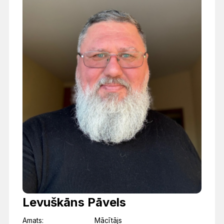
Levuškāns Pāvels
Amats:
Mācītājs