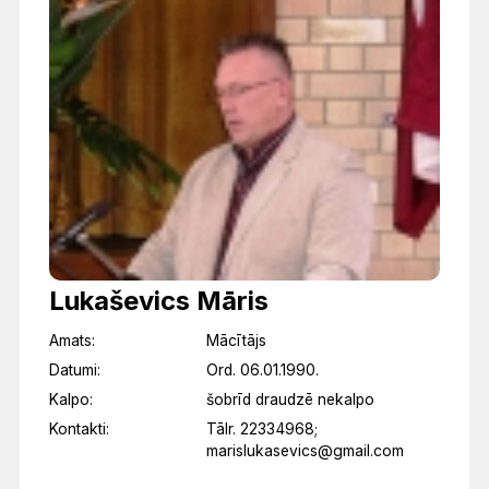
Lukaševics Māris
Amats:
Mācītājs
Datumi:
Ord. 06.01.1990.
Kalpo:
šobrīd draudzē nekalpo
Kontakti:
Tālr. 22334968;
marislukasevics@gmail.com