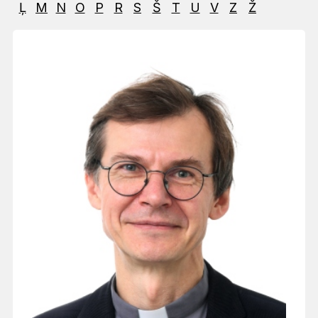
Ļ
M
N
O
P
R
S
Š
T
U
V
Z
Ž