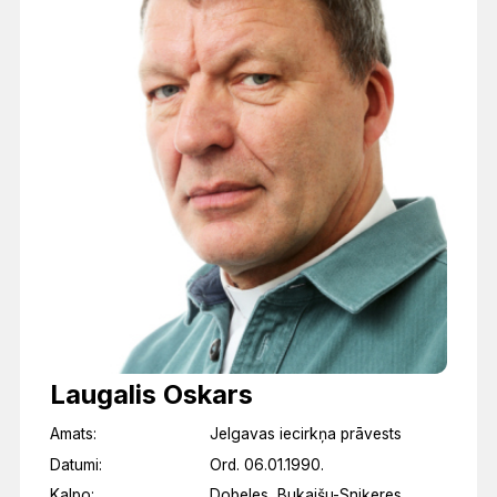
Laugalis Oskars
Amats:
Jelgavas iecirkņa prāvests
Datumi:
Ord. 06.01.1990.
Kalpo:
Dobeles, Bukaišu-Sniķeres,