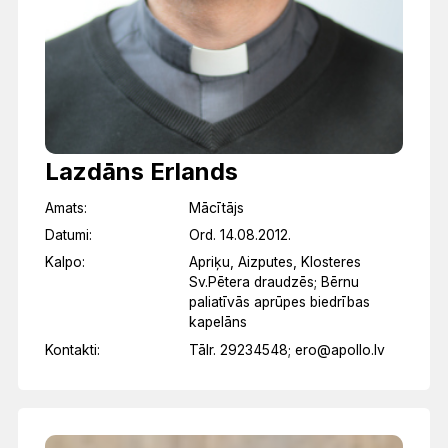
Lazdāns Erlands
Amats:
Mācītājs
Datumi:
Ord. 14.08.2012.
Kalpo:
Apriķu, Aizputes, Klosteres
Sv.Pētera draudzēs; Bērnu
paliatīvās aprūpes biedrības
kapelāns
Kontakti:
Tālr. 29234548; ero@apollo.lv