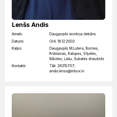
Lenšs Andis
Amats:
Daugavpils iecirkņa dekāns
Datumi:
Ord. 18.12.2002.
Kalpo:
Daugavpils M.Lutera, Bornes,
Krāslavas, Kalupes, Sīķeles,
Ilūkstes, Lašu, Subates draudzēs
Kontakti:
Tālr. 26315707;
andis.lenss@inbox.lv