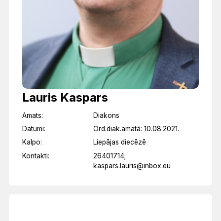
Lauris Kaspars
Amats:
Diakons
Datumi:
Ord.diak.amatā: 10.08.2021.
Kalpo:
Liepājas diecēzē
Kontakti:
26401714;
kaspars.lauris@inbox.eu