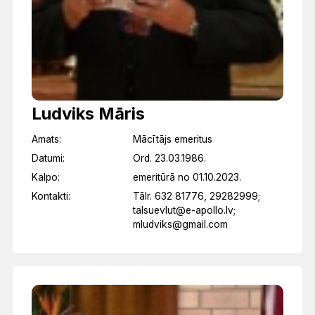
Ludviks Māris
Amats:
Mācītājs emeritus
Datumi:
Ord. 23.03.1986.
Kalpo:
emeritūrā no 01.10.2023.
Kontakti:
Tālr. 632 81776, 29282999;
talsuevlut@e-apollo.lv;
mludviks@gmail.com