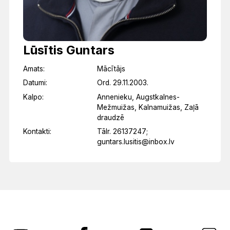
Lūsītis Guntars
Amats:
Mācītājs
Datumi:
Ord. 29.11.2003.
Kalpo:
Annenieku, Augstkalnes-
Mežmuižas, Kalnamuižas, Zaļā
draudzē
Kontakti:
Tālr. 26137247;
guntars.lusitis@inbox.lv