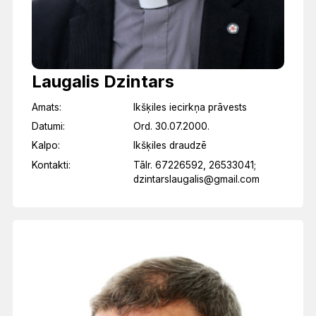
Laugalis Dzintars
Amats:
Ikšķiles iecirkņa prāvests
Datumi:
Ord. 30.07.2000.
Kalpo:
Ikšķiles draudzē
Kontakti:
Tālr. 67226592, 26533041;
dzintarslaugalis@gmail.com