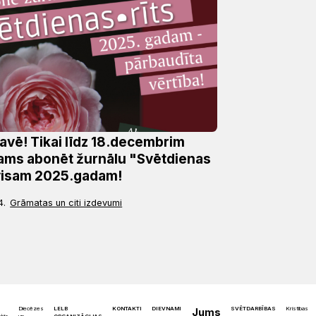
vē! Tikai līdz 18.decembrim
ams abonēt žurnālu "Svētdienas
visam 2025.gadam!
4.
Grāmatas un citi izdevumi
Diecēzes
LELB
KONTAKTI
DIEVNAMI
SVĒTDARBĪBAS
Kristības
Jums
un
ORGANIZĀCIJAS