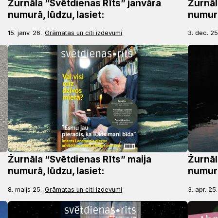
Žurnāla “Svētdienas Rīts” janvāra
Žurnāl
numurā, lūdzu, lasiet:
numurā
15. janv. 26.
Grāmatas un citi izdevumi
3. dec. 25
Žurnāla “Svētdienas Rīts” maija
Žurnāl
numurā, lūdzu, lasiet:
numurā
8. maijs 25.
Grāmatas un citi izdevumi
3. apr. 25.