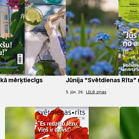
 kā mērķtiecīgs
Jūnija "Svētdienas Rīta" 
5. jūn. 26.
LELB ziņas