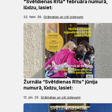
"Svētdienas Rīta" februāra numurā,
lūdzu, lasiet:
22. febr. 26.
Grāmatas un citi izdevumi
Žurnāla “Svētdienas Rīts” jūnija
numurā, lūdzu, lasiet:
12. jūn. 25.
Grāmatas un citi izdevumi