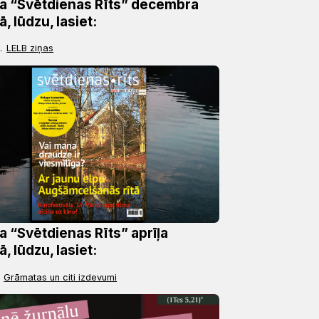
a “Svētdienas Rīts” decembra
, lūdzu, lasiet:
.
LELB ziņas
a “Svētdienas Rīts” aprīļa
, lūdzu, lasiet:
Grāmatas un citi izdevumi