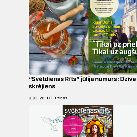
Draudzēm
kristietību
“Svētdienas Rīts” jūlija numurs: Dzīve
skrējiens
9. jūl. 26.
LELB ziņas