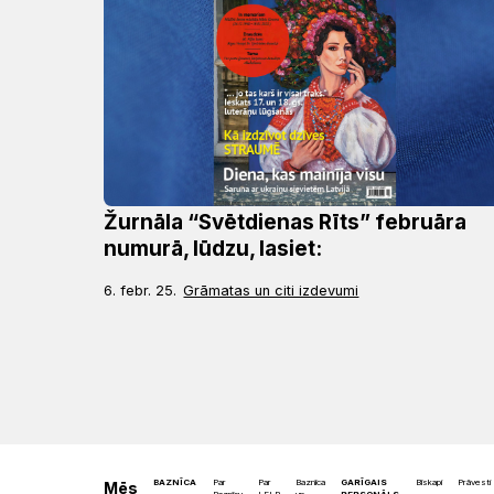
Žurnāla “Svētdienas Rīts” februāra
numurā, lūdzu, lasiet:
6. febr. 25.
Grāmatas un citi izdevumi
BAZNĪCA
Par
Par
Baznīca
GARĪGAIS
Bīskapi
Prāvesti
Mēs
Baznīcu
LELB
un
PERSONĀLS