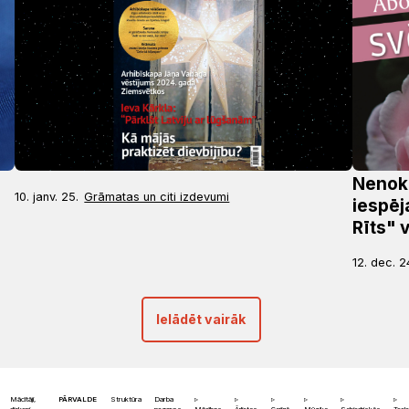
Nenoka
10. janv. 25.
Grāmatas un citi izdevumi
iespēj
Rīts" 
12. dec. 2
Ielādēt vairāk
Mācītāji,
PĀRVALDE
Struktūra
Darba
diakoni,
nozares
Mācības