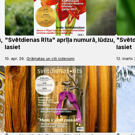
,
"Svētdienas Rīta" aprīļa numurā, lūdzu,
"Svētd
lasiet
lasiet
10. apr. 26.
Grāmatas un citi izdevumi
12. marts 