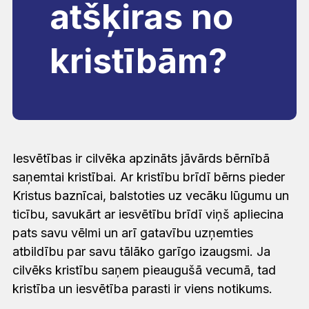
atšķiras no
kristībām?
Iesvētības ir cilvēka apzināts jāvārds bērnībā
saņemtai kristībai. Ar kristību brīdī bērns pieder
Kristus baznīcai, balstoties uz vecāku lūgumu un
ticību, savukārt ar iesvētību brīdī viņš apliecina
pats savu vēlmi un arī gatavību uzņemties
atbildību par savu tālāko garīgo izaugsmi. Ja
cilvēks kristību saņem pieaugušā vecumā, tad
kristība un iesvētība parasti ir viens notikums.