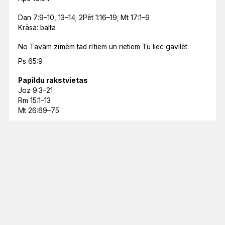
Dan 7:9–10, 13–14; 2Pēt 1:16–19; Mt 17:1–9
Krāsa: balta
No Tavām zīmēm tad rītiem un rietiem Tu liec gavilēt.
Ps 65:9
Papildu rakstvietas
Joz 9:3–21
Rm 15:1–13
Mt 26:69–75
Mēneša lasījums
ES ESMU NĀCIS, LAI TĀM BŪTU DZĪVĪBA UN BŪTU
PĀRPĀRĒM.
Jņ 10:10
Lasījumu kalendārs