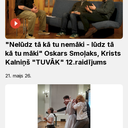
"Nelūdz tā kā tu nemāki - lūdz tā
kā tu māki" Oskars Smoļaks, Krists
Kalniņš "TUVĀK" 12.raidījums
21. maijs 26.