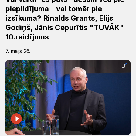
piepildījuma - vai tomēr pie
izsīkuma? Rinalds Grants, Elijs
Godiņš, Jānis Cepurītis "TUVĀK"
10.raidījums
7. maijs 26.