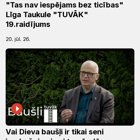
"Tas nav iespējams bez ticības"
Līga Taukule "TUVĀK"
19.raidījums
20. jūl. 26.
Vai Dieva baušļi ir tikai seni