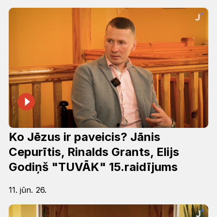
Ko Jēzus ir paveicis? Jānis
Cepurītis, Rinalds Grants, Elijs
Godiņš "TUVĀK" 15.raidījums
11. jūn. 26.