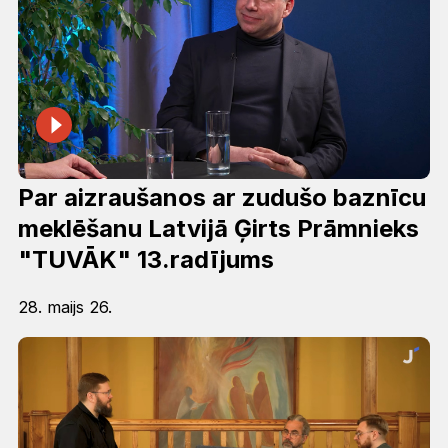
Par aizraušanos ar zudušo baznīcu
meklēšanu Latvijā Ģirts Prāmnieks
"TUVĀK" 13.radījums
28. maijs 26.