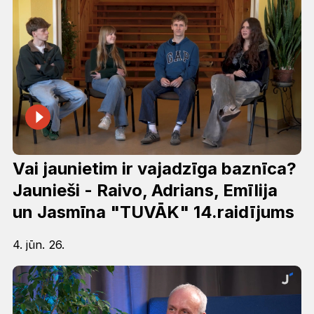
Vai jaunietim ir vajadzīga baznīca?
Jaunieši - Raivo, Adrians, Emīlija
un Jasmīna "TUVĀK" 14.raidījums
4. jūn. 26.