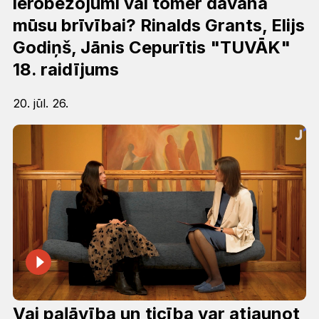
ierobežojumi vai tomēr dāvana
mūsu brīvībai? Rinalds Grants, Elijs
Godiņš, Jānis Cepurītis "TUVĀK"
18. raidījums
20. jūl. 26.
Vai paļāvība un ticība var atjaunot