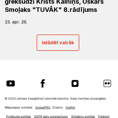
grēksūdzi Krists Kalniņš, Oskars
Smoļaks "TUVĀK" 8.rādījums
23. apr. 26.
Ielādēt vairāk
© 2023 Latvijas Evaņģēliski luteriskā baznīca. Visas tiesības aizsargātas.
Mājaslapas izstrāde:
GlobalPRO
Dizains:
Graftik
Privātuma politika
GDPR datu pieprasījums
Sīkdatņu politika
Pielāgot