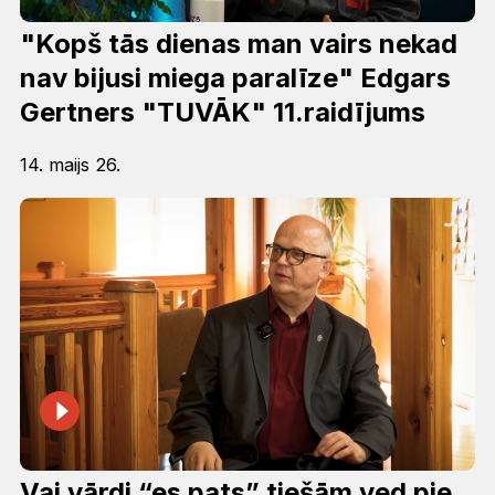
"Kopš tās dienas man vairs nekad
nav bijusi miega paralīze" Edgars
Gertners "TUVĀK" 11.raidījums
14. maijs 26.
Vai vārdi “es pats” tiešām ved pie