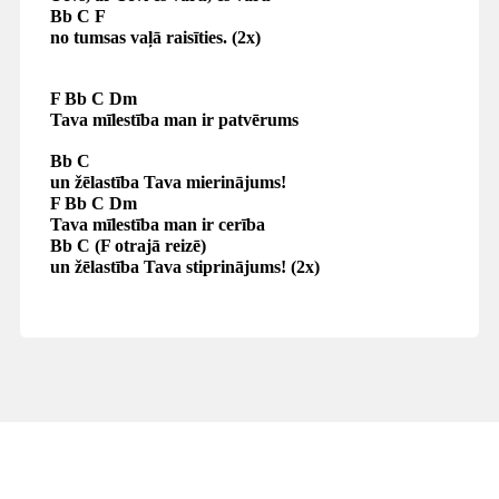
Bb C F
n
o tumsas vaļā raisīties.
(2x)
F Bb C Dm
Tava mīlestība man ir patvērums
Bb C
u
n žēlastība Tava mierinājums!
F Bb C Dm
Tava mīlestība man ir cerība
Bb C (F otrajā reizē)
u
n žēlastība Tava stiprinājums!
(2x)