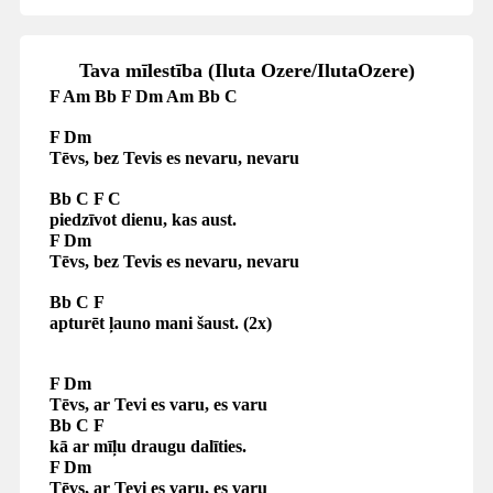
Tava mīlestība (Iluta Ozere/IlutaOzere)
F Am Bb F Dm Am Bb C
F Dm
Tēvs, bez Tevis es nevaru
,
nevaru
Bb C F C
p
iedzīvot dienu,
kas aust.
F Dm
Tēvs, bez Tevis es nevaru
,
nevaru
Bb C F
a
pturēt ļauno mani šaust.
(2x)
F Dm
Tēvs, ar Tevi es varu, es varu
Bb C F
k
ā ar mīļu draugu dalīties.
F Dm
Tēvs, ar Tevi es varu, es varu