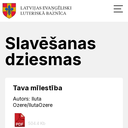
Slavēšanas
dziesmas
Tava mīlestība
Autors: Iluta
Ozere/IlutaOzere
504.4 Kb