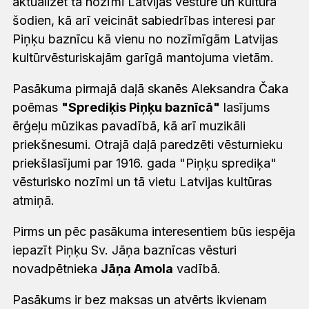
aktualizēt tā nozīmi Latvijas vēsturē un kultūrā
šodien, kā arī veicināt sabiedrības interesi par
Piņķu baznīcu kā vienu no nozīmīgām Latvijas
kultūrvēsturiskajām garīgā mantojuma vietām.
Pasākuma pirmajā daļā skanēs Aleksandra Čaka
poēmas
"Sprediķis Piņķu baznīcā"
lasījums
ērģeļu mūzikas pavadībā, kā arī muzikāli
priekšnesumi. Otrajā daļā paredzēti vēsturnieku
priekšlasījumi par 1916. gada "Piņķu sprediķa"
vēsturisko nozīmi un tā vietu Latvijas kultūras
atmiņā.
Pirms un pēc pasākuma interesentiem būs iespēja
iepazīt Piņķu Sv. Jāņa baznīcas vēsturi
novadpētnieka
Jāņa Amola
vadībā.
Pasākums ir bez maksas un atvērts ikvienam