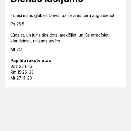
Tu esi mans glābējs Dievs, uz Tevi es ceru augu dienu!
Ps 25:5
Lūdziet, un jums tiks dots, meklējiet, un jūs atradīsiet,
klaudziniet, un jums atvērs.
Mt 7:7
Papildu rakstvietas
Joz 23:1–16
Rm 15:25–33
Mt 27:11–23
Mēneša lasījums
ES ESMU NĀCIS, LAI TĀM BŪTU DZĪVĪBA UN BŪTU
PĀRPĀRĒM.
Jņ 10:10