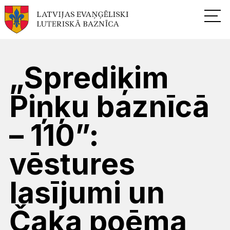
„Sprediķim
Piņķu baznīcā
– 110”:
vēstures
lasījumi un
Čaka poēma