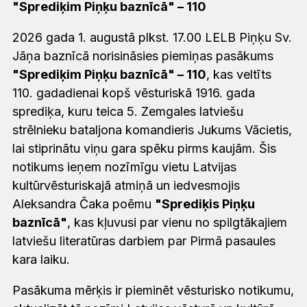
"Sprediķim Piņķu baznīcā" – 110
2026 gada 1. augustā plkst. 17.00 LELB Piņķu Sv.
Jāņa baznīcā norisināsies piemiņas pasākums
"Sprediķim Piņķu baznīcā" – 110
, kas veltīts
110. gadadienai kopš vēsturiskā 1916. gada
sprediķa, kuru teica 5. Zemgales latviešu
strēlnieku bataljona komandieris Jukums Vācietis,
lai stiprinātu viņu gara spēku pirms kaujām. Šis
notikums ieņem nozīmīgu vietu Latvijas
kultūrvēsturiskajā atmiņā un iedvesmojis
Aleksandra Čaka poēmu
"Sprediķis Piņķu
baznīcā"
, kas kļuvusi par vienu no spilgtākajiem
latviešu literatūras darbiem par Pirmā pasaules
kara laiku.
Pasākuma mērķis ir pieminēt vēsturisko notikumu,