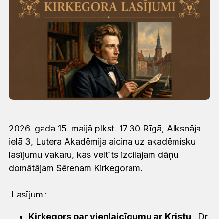
2026. gada 15. maijā plkst. 17.30 Rīgā, Alksnāja
ielā 3, Lutera Akadēmija aicina uz akadēmisku
lasījumu vakaru, kas veltīts izcilajam dāņu
domātājam Sērenam Kirkegoram.
Lasījumi:
Kirkegors par vienlaicīgumu ar Kristu
,
Dr.