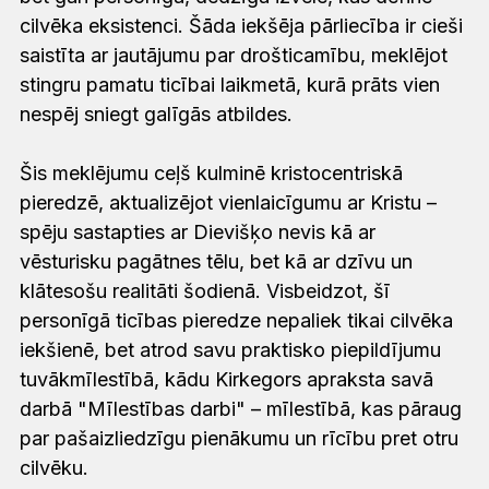
cilvēka eksistenci. Šāda iekšēja pārliecība ir cieši
saistīta ar jautājumu par drošticamību, meklējot
stingru pamatu ticībai laikmetā, kurā prāts vien
nespēj sniegt galīgās atbildes.
Šis meklējumu ceļš kulminē kristocentriskā
pieredzē, aktualizējot vienlaicīgumu ar Kristu –
spēju sastapties ar Dievišķo nevis kā ar
vēsturisku pagātnes tēlu, bet kā ar dzīvu un
klātesošu realitāti šodienā. Visbeidzot, šī
personīgā ticības pieredze nepaliek tikai cilvēka
iekšienē, bet atrod savu praktisko piepildījumu
tuvākmīlestībā, kādu Kirkegors apraksta savā
darbā "Mīlestības darbi" – mīlestībā, kas pāraug
par pašaizliedzīgu pienākumu un rīcību pret otru
cilvēku.