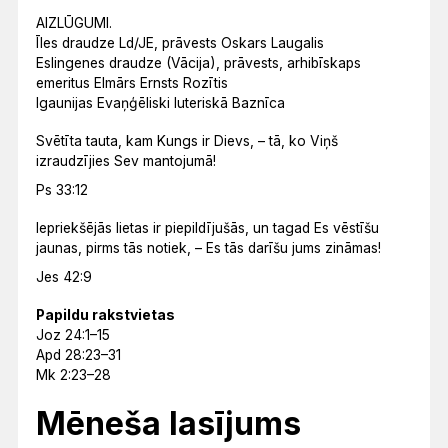
AIZLŪGUMI.
Īles draudze Ld/JE, prāvests Oskars Laugalis
Eslingenes draudze (Vācija), prāvests, arhibīskaps
emeritus Elmārs Ernsts Rozītis
Igaunijas Evaņģēliski luteriskā Baznīca
Svētīta tauta, kam Kungs ir Dievs, – tā, ko Viņš
izraudzījies Sev mantojumā!
Ps 33:12
Iepriekšējās lietas ir piepildījušās, un tagad Es vēstīšu
jaunas, pirms tās notiek, – Es tās darīšu jums zināmas!
Jes 42:9
Papildu rakstvietas
Joz 24:1–15
Apd 28:23–31
Mk 2:23–28
Mēneša lasījums