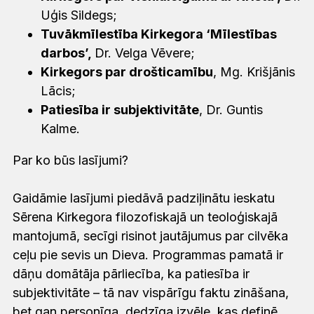
Uģis Sildegs;
Tuvākmīlestība Kirkegora ‘Mīlestības
darbos’,
Dr. Velga Vēvere;
Kirkegors par drošticamību
,
Mg. Krišjānis
Lācis;
Patiesība ir subjektivitāte
,
Dr. Guntis
Kalme.
Par ko būs lasījumi?
Gaidāmie lasījumi piedāvā padziļinātu ieskatu
Sērena Kirkegora filozofiskajā un teoloģiskajā
mantojumā, secīgi risinot jautājumus par cilvēka
ceļu pie sevis un Dieva. Programmas pamatā ir
dāņu domātāja pārliecība, ka patiesība ir
subjektivitāte – tā nav vispārīgu faktu zināšana,
bet gan personīga, dedzīga izvēle, kas definē