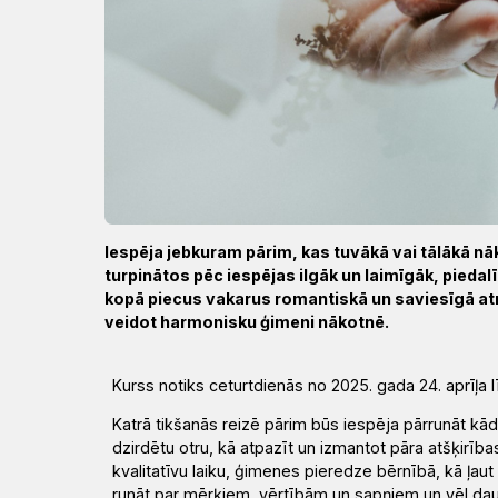
Draudzēm
kristietību
Iespēja jebkuram pārim, kas tuvākā vai tālākā nā
turpinātos pēc iespējas ilgāk un laimīgāk, pieda
kopā piecus vakarus romantiskā un saviesīgā atm
veidot harmonisku ģimeni nākotnē.
K
urss notiks ceturtdienās no 2025. gada 24. aprīļa l
Katrā tikšanās reizē pārim
būs
iespēja pārrunāt kā
dzirdētu otru, kā
atpazīt un izmantot
pāra
atšķirības
kvalitatīvu laiku, ģimen
es pieredze bērnībā,
kā
ļaut
runāt par mērķiem, vērtībām un sapņiem un vēl dau