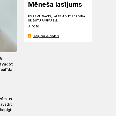
Mēneša lasījums
ES ESMU NĀCIS, LAI TĀM BŪTU DZĪVĪBA
UN BŪTU PĀRPĀRĒM.
Jņ 10:10
Lasījumu kalendārs
š
Pavadot
 palīdz
usīts un
pavadīt
 kopīgi