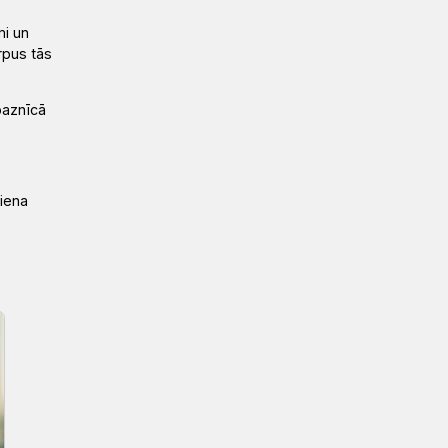
mi un
rpus tās
baznīcā
viena