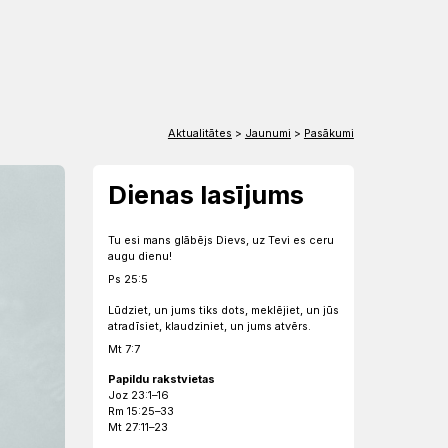
EN
DE
Aktualitātes
>
Jaunumi
>
Pasākumi
Dienas lasījums
Tu esi mans glābējs Dievs, uz Tevi es ceru
augu dienu!
Ps 25:5
Lūdziet, un jums tiks dots, meklējiet, un jūs
atradīsiet, klaudziniet, un jums atvērs.
Mt 7:7
Papildu rakstvietas
Joz 23:1–16
Rm 15:25–33
Mt 27:11–23