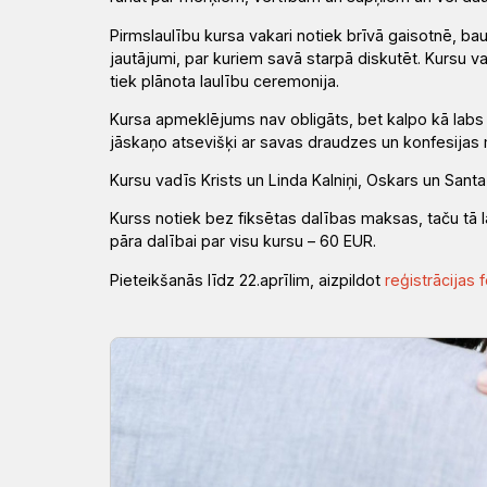
Pirmslaulību kursa vakari notiek brīvā gaisotnē, b
jautājumi, par kuriem savā starpā diskutēt. Kursu va
tiek plānota laulību ceremonija.
Kursa apmeklējums nav obligāts, bet kalpo kā labs 
jāskaņo atsevišķi ar savas draudzes
un konfesijas
Kursu vad
īs
Krists un Linda Kalniņi, Oskars un Sant
Kurss notiek
bez fiksētas dalības maksas
, taču tā 
pāra dalībai par visu kursu – 60 EUR.
Pieteikšanās
līdz 22.aprīlim
, aizpildot
reģistrācijas 