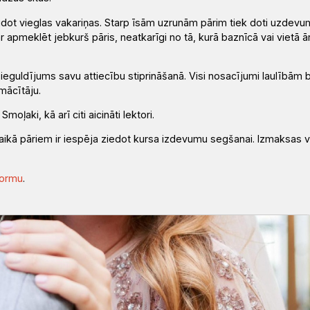
audot vieglas vakariņas. Starp īsām uzrunām pārim tiek doti uzdevu
r apmeklēt jebkurš pāris, neatkarīgi no tā, kurā baznīcā vai vietā ā
ieguldījums savu attiecību stiprināšanā.
Visi nosacījumi laulībām 
mācītāju.
a
Smoļaki
, kā arī citi aicināti lektori
.
laikā pāriem ir
iespēja ziedot kursa izdevumu segšanai
. Izmaksas 
formu
.