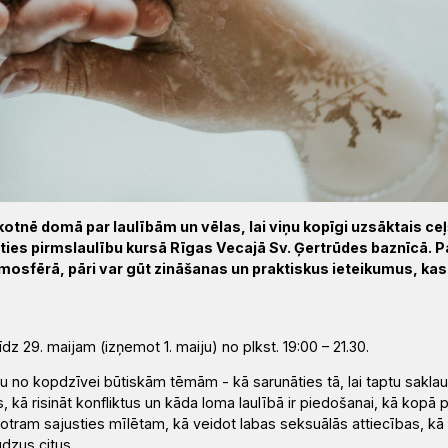
kotnē domā par laulībām un vēlas, lai viņu kopīgi uzsāktais ceļ
līties pirmslaulību kursā Rīgas Vecajā Sv. Ģertrūdes baznīcā. 
osfērā, pāri var gūt zināšanas un praktiskus ieteikumus, kas
īdz 29. maijam (izņemot 1. maiju)
no plkst. 19:00 – 21.30.
du no
kopdzīvei būtiskām tēmām
- kā
sarunāties tā, lai taptu sakla
, kā risināt konfliktus un kāda loma laulībā ir piedošanai, kā kopā 
otram sajusties mīlētam, kā veidot labas seksuālās attiecības, kā
dzus citus.