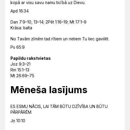
kopā ar visu savu namu ticībā uz Dievu.
Apd 16:34
Dan 7:9–10, 13–14; 2Pēt 1:16–19; Mt 17:1–9
Krāsa: balta
No Tavām zīmēm tad rītiem un rietiem Tu liec gavilēt.
Ps 65:9
Papildu rakstvietas
Joz 9:3–21
Rm 15:1–13
Mt 26:69–75
Mēneša lasījums
ES ESMU NĀCIS, LAI TĀM BŪTU DZĪVĪBA UN BŪTU
PĀRPĀRĒM.
Jņ 10:10