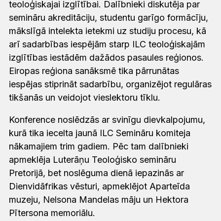
teoloģiskajai izglītībai. Dalībnieki diskutēja par
semināru akreditāciju, studentu garīgo formācīju,
mākslīgā intelekta ietekmi uz studiju procesu, kā
arī sadarbības iespējām starp ILC teoloģiskajām
izglītības iestādēm dažādos pasaules reģionos.
Eiropas reģiona sanāksmē tika pārrunātas
iespējas stiprināt sadarbību, organizējot regulāras
tikšanās un veidojot vieslektoru tīklu.
Konference noslēdzās ar svinīgu dievkalpojumu,
kurā tika iecelta jaunā ILC Semināru komiteja
nākamajiem trim gadiem. Pēc tam dalībnieki
apmeklēja Luterāņu Teoloģisko semināru
Pretorijā, bet noslēguma dienā iepazinās ar
Dienvidāfrikas vēsturi, apmeklējot Aparteīda
muzeju, Nelsona Mandelas māju un Hektora
Pītersona memoriālu.