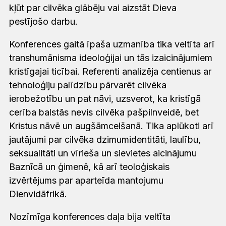
kļūt par cilvēka glābēju vai aizstāt Dieva
pestījošo darbu.
Konferences gaitā īpaša uzmanība tika veltīta arī
transhumānisma ideoloģijai un tās izaicinājumiem
kristīgajai ticībai. Referenti analizēja centienus ar
tehnoloģiju palīdzību pārvarēt cilvēka
ierobežotību un pat nāvi, uzsverot, ka kristīgā
cerība balstās nevis cilvēka pašpilnveidē, bet
Kristus nāvē un augšāmcelšanā. Tika aplūkoti arī
jautājumi par cilvēka dzimumidentitāti, laulību,
seksualitāti un vīrieša un sievietes aicinājumu
Baznīcā un ģimenē, kā arī teoloģiskais
izvērtējums par aparteīda mantojumu
Dienvidāfrikā.
Nozīmīga konferences daļa bija veltīta