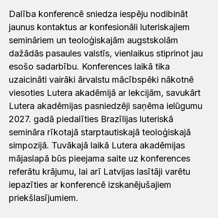
Dalība konferencē sniedza iespēju nodibināt
jaunus kontaktus ar konfesionāli luteriskajiem
semināriem un teoloģiskajām augstskolām
dažādās pasaules valstīs, vienlaikus stiprinot jau
esošo sadarbību. Konferences laikā tika
uzaicināti vairāki ārvalstu mācībspēki nākotnē
viesoties Lutera akadēmijā ar lekcijām, savukārt
Lutera akadēmijas pasniedzēji saņēma ielūgumu
2027. gadā piedalīties Brazīlijas luteriskā
semināra rīkotajā starptautiskajā teoloģiskajā
simpozijā. Tuvākajā laikā Lutera akadēmijas
mājaslapā būs pieejama saite uz konferences
referātu krājumu, lai arī Latvijas lasītāji varētu
iepazīties ar konferencē izskanējušajiem
priekšlasījumiem.