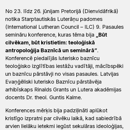
No 23. līdz 26. jūnijam Pretorijā (Dienvidāfrikā)
notika Starptautiskās Luterāņu padomes
(International Lutheran Council – ILC) 9. Pasaules
semināru konference, kuras tēma bija
„Būt
cilvēkam, būt kristietim: teoloģiskā
antropoloģija Baznīcā un seminārā”
.
Konferencē piedalījās luterisko baznīcu
teoloģisko izglītības iestāžu vadītāji, mācībspēki
un baznīcu pārstāvji no visas pasaules. Latvijas
Evaņģēliski luterisko Baznīcu pārstāvēja
arhibīskaps Rinalds Grants un Lutera akadēmijas
docents Dr. theol. Guntis Kalme.
Konferences mērķis bija padziļināti aplūkot
kristīgo izpratni par cilvēku laikā, kad sabiedrībā
arvien lielāku ietekmi iegūst sekulāras ideoloģijas,