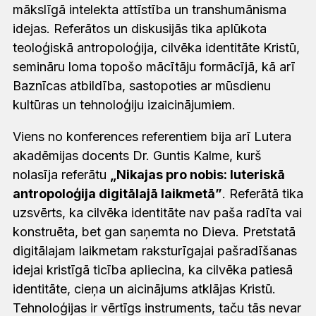
mākslīgā intelekta attīstība un transhumānisma
idejas. Referātos un diskusijās tika aplūkota
teoloģiskā antropoloģija, cilvēka identitāte Kristū,
semināru loma topošo mācītāju formācījā, kā arī
Baznīcas atbildība, sastopoties ar mūsdienu
kultūras un tehnoloģiju izaicinājumiem.
Viens no konferences referentiem bija arī Lutera
akadēmijas docents Dr. Guntis Kalme, kurš
nolasīja referātu
„Nikajas
pro nobis
: luteriskā
antropoloģija digitālajā laikmetā”
. Referātā tika
uzsvērts, ka cilvēka identitāte nav paša radīta vai
konstruēta, bet gan saņemta no Dieva. Pretstatā
digitālajam laikmetam raksturīgajai pašradīšanas
idejai kristīgā ticība apliecina, ka cilvēka patiesā
identitāte, cieņa un aicinājums atklājas Kristū.
Tehnoloģijas ir vērtīgs instruments, taču tās nevar