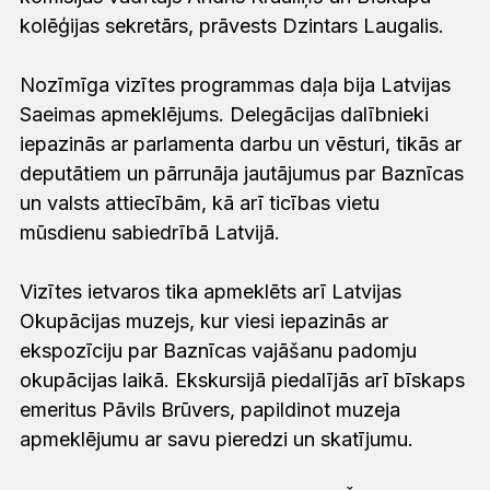
kolēģijas sekretārs, prāvests Dzintars Laugalis.
Nozīmīga vizītes programmas daļa bija Latvijas
Saeimas apmeklējums. Delegācijas dalībnieki
iepazinās ar parlamenta darbu un vēsturi, tikās ar
deputātiem un pārrunāja jautājumus par Baznīcas
un valsts attiecībām, kā arī ticības vietu
mūsdienu sabiedrībā Latvijā.
Vizītes ietvaros tika apmeklēts arī Latvijas
Okupācijas muzejs, kur viesi iepazinās ar
ekspozīciju par Baznīcas vajāšanu padomju
okupācijas laikā. Ekskursijā piedalījās arī bīskaps
emeritus Pāvils Brūvers, papildinot muzeja
apmeklējumu ar savu pieredzi un skatījumu.