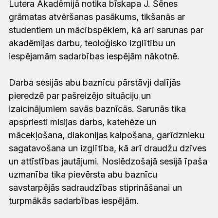
Lutera Akadēmijā notika bīskapa J. Šēnes
grāmatas atvēršanas pasākums, tikšanās ar
studentiem un mācībspēkiem, kā arī sarunas par
akadēmijas darbu, teoloģisko izglītību un
iespējamām sadarbības iespējām nākotnē.
Darba sesijās abu baznīcu pārstāvji dalījās
pieredzē par pašreizējo situāciju un
izaicinājumiem savās baznīcās. Sarunās tika
apspriesti misijas darbs, katehēze un
mācekļošana, diakonijas kalpošana, garīdznieku
sagatavošana un izglītība, kā arī draudžu dzīves
un attīstības jautājumi. Noslēdzošajā sesijā īpaša
uzmanība tika pievērsta abu baznīcu
savstarpējās sadraudzības stiprināšanai un
turpmākās sadarbības iespējām.