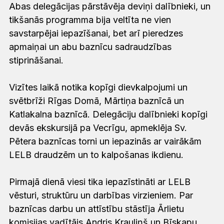
Abas delegācijas pārstāvēja deviņi dalībnieki, un
tikšanās programma bija veltīta ne vien
savstarpējai iepazīšanai, bet arī pieredzes
apmaiņai un abu baznīcu sadraudzības
stiprināšanai.
Vizītes laikā notika kopīgi dievkalpojumi un
svētbrīži Rīgas Domā, Mārtiņa baznīcā un
Katlakalna baznīcā. Delegāciju dalībnieki kopīgi
devās ekskursijā pa Vecrīgu, apmeklēja Sv.
Pētera baznīcas torni un iepazinās ar vairākām
LELB draudzēm un to kalpošanas ikdienu.
Pirmajā dienā viesi tika iepazīstināti ar LELB
vēsturi, struktūru un darbības virzieniem. Par
baznīcas darbu un attīstību stāstīja Ārlietu
komisijas vadītājs Andris Krauliņš un Bīskapu