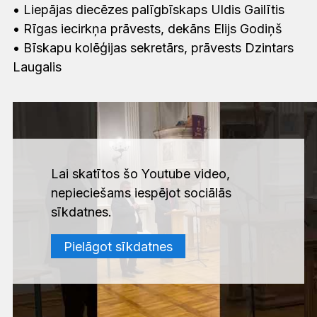
• Liepājas diecēzes palīgbīskaps Uldis Gailītis
• Rīgas iecirkņa prāvests, dekāns Elijs Godiņš
• Bīskapu kolēģijas sekretārs, prāvests Dzintars
Laugalis
Lai skatītos šo Youtube video,
nepieciešams iespējot sociālās
sīkdatnes.
Pielāgot sīkdatnes