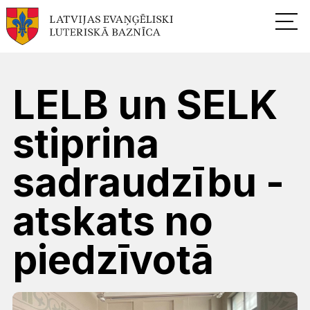
LELB un SELK
stiprina
sadraudzību -
atskats no
piedzīvotā