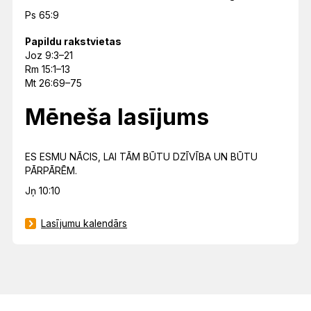
Ps 65:9
Papildu rakstvietas
Joz 9:3–21
Rm 15:1–13
Mt 26:69–75
Mēneša lasījums
ES ESMU NĀCIS, LAI TĀM BŪTU DZĪVĪBA UN BŪTU
PĀRPĀRĒM.
Jņ 10:10
Lasījumu kalendārs