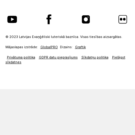
© 2023 Latvijas Evaņģēliski luteriskā baznīca. Visas tiesības aizsargātas.
Mājaslapas izstrāde:
GlobalPRO
Dizains:
Graftik
Privātuma politika
GDPR datu pieprasījums
Sīkdatņu politika
Pielāgot
sīkdatnes