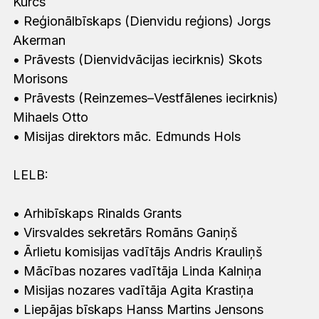
Kurcs
• Reģionālbīskaps (Dienvidu reģions) Jorgs
Akerman
• Prāvests (Dienvidvācijas iecirknis) Skots
Morisons
• Prāvests (Reinzemes–Vestfālenes iecirknis)
Mihaels Otto
• Misijas direktors māc. Edmunds Hols
LELB:
• Arhibīskaps Rinalds Grants
• Virsvaldes sekretārs Romāns Ganiņš
• Ārlietu komisijas vadītājs Andris Krauliņš
• Mācības nozares vadītāja Linda Kalniņa
• Misijas nozares vadītāja Agita Krastiņa
• Liepājas bīskaps Hanss Martins Jensons