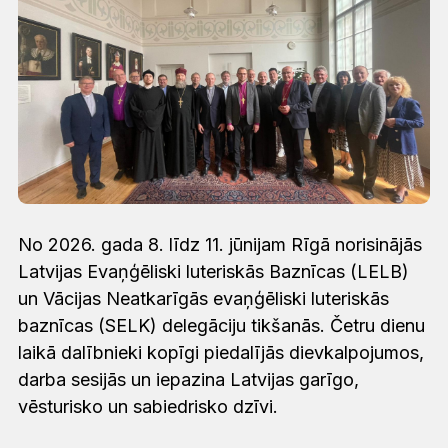
No 2026. gada 8. līdz 11. jūnijam Rīgā norisinājās
Latvijas Evaņģēliski luteriskās Baznīcas (LELB)
un Vācijas Neatkarīgās evaņģēliski luteriskās
baznīcas (SELK) delegāciju tikšanās. Četru dienu
laikā dalībnieki kopīgi piedalījās dievkalpojumos,
darba sesijās un iepazina Latvijas garīgo,
vēsturisko un sabiedrisko dzīvi.