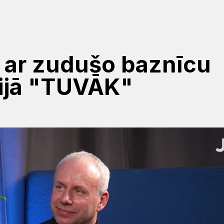
 ar zudušo baznīcu
ijā "TUVĀK"