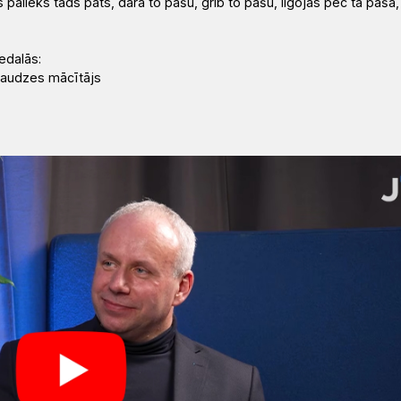
os palieks tāds pats, dara to pašu, grib to pašu, ilgojas pēc tā paša,
edalās:
draudzes mācītājs