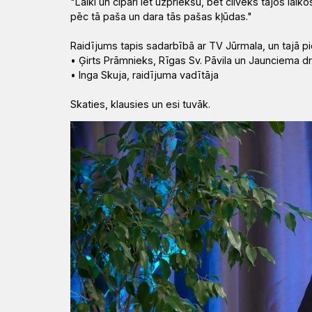
"Laiki un cipari iet uzpriekšu, bet cilvēks tajos laik
pēc tā paša un dara tās pašas kļūdas."
Raidījums tapis sadarbībā ar TV Jūrmala, un tajā pi
•
Ģirts Prāmnieks, Rīgas Sv. Pāvila un Jaunciema 
•
Inga Skuja, raidījuma vadītāja
Skaties, klausies un esi tuvāk.