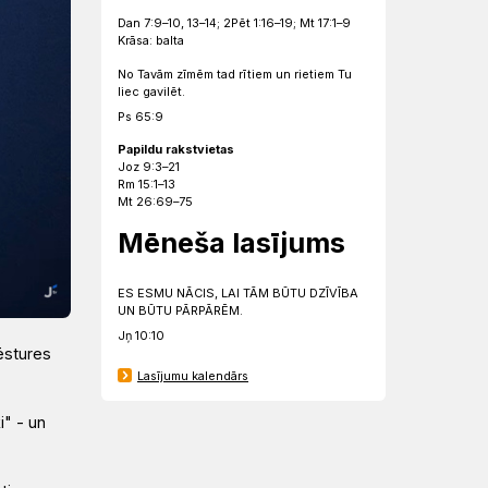
Dan 7:9–10, 13–14; 2Pēt 1:16–19; Mt 17:1–9
Krāsa: balta
No Tavām zīmēm tad rītiem un rietiem Tu
liec gavilēt.
Ps 65:9
Papildu rakstvietas
Joz 9:3–21
Rm 15:1–13
Mt 26:69–75
Mēneša lasījums
ES ESMU NĀCIS, LAI TĀM BŪTU DZĪVĪBA
UN BŪTU PĀRPĀRĒM.
Jņ 10:10
ēstures
Lasījumu kalendārs
i" - un