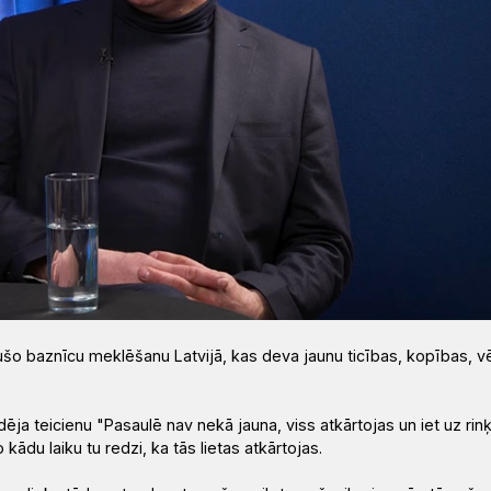
šo baznīcu meklēšanu Latvijā, kas deva jaunu ticības, kopības, v
dēja teicienu "Pasaulē nav nekā jauna, viss atkārtojas un iet uz rinķ
kādu laiku tu redzi, ka tās lietas atkārtojas.