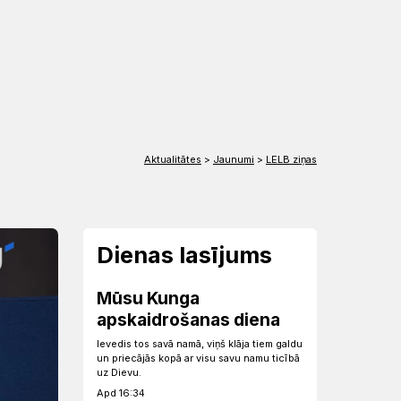
EN
DE
Aktualitātes
>
Jaunumi
>
LELB ziņas
Dienas lasījums
Mūsu Kunga
apskaidrošanas diena
Ievedis tos savā namā, viņš klāja tiem galdu
un priecājās kopā ar visu savu namu ticībā
uz Dievu.
Apd 16:34