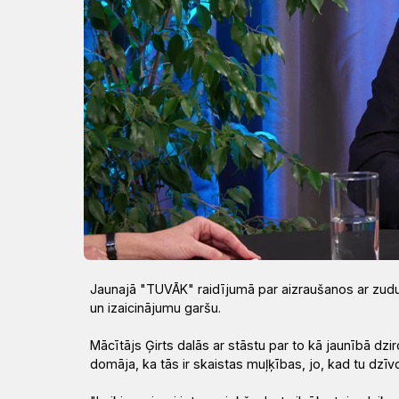
Draudzēm
kristietību
Jaunajā "TUVĀK" raidījumā par aizraušanos ar zudu
un izaicinājumu garšu.
Mācītājs Ģirts dalās ar stāstu par to kā jaunībā dzir
domāja, ka tās ir skaistas muļķības, jo, kad tu dzīvo 