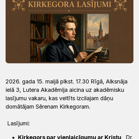
2026. gada 15. maijā plkst. 17.30 Rīgā, Alksnāja
ielā 3, Lutera Akadēmija aicina uz akadēmisku
lasījumu vakaru, kas veltīts izcilajam dāņu
domātājam Sērenam Kirkegoram.
Lasījumi:
Kirkegors par vienlaicīgumu ar Kristu
,
Dr.