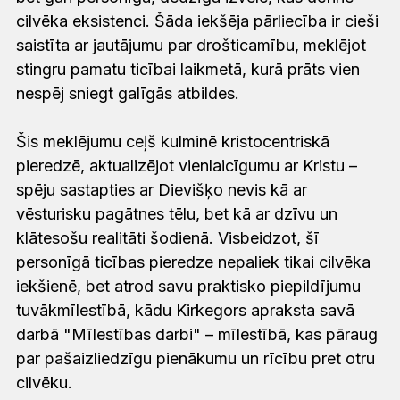
cilvēka eksistenci. Šāda iekšēja pārliecība ir cieši
saistīta ar jautājumu par drošticamību, meklējot
stingru pamatu ticībai laikmetā, kurā prāts vien
nespēj sniegt galīgās atbildes.
Šis meklējumu ceļš kulminē kristocentriskā
pieredzē, aktualizējot vienlaicīgumu ar Kristu –
spēju sastapties ar Dievišķo nevis kā ar
vēsturisku pagātnes tēlu, bet kā ar dzīvu un
klātesošu realitāti šodienā. Visbeidzot, šī
personīgā ticības pieredze nepaliek tikai cilvēka
iekšienē, bet atrod savu praktisko piepildījumu
tuvākmīlestībā, kādu Kirkegors apraksta savā
darbā "Mīlestības darbi" – mīlestībā, kas pāraug
par pašaizliedzīgu pienākumu un rīcību pret otru
cilvēku.