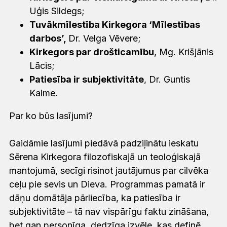
Uģis Sildegs;
Tuvākmīlestība Kirkegora ‘Mīlestības
darbos’,
Dr. Velga Vēvere;
Kirkegors par drošticamību
,
Mg. Krišjānis
Lācis;
Patiesība ir subjektivitāte
,
Dr. Guntis
Kalme.
Par ko būs lasījumi?
Gaidāmie lasījumi piedāvā padziļinātu ieskatu
Sērena Kirkegora filozofiskajā un teoloģiskajā
mantojumā, secīgi risinot jautājumus par cilvēka
ceļu pie sevis un Dieva. Programmas pamatā ir
dāņu domātāja pārliecība, ka patiesība ir
subjektivitāte – tā nav vispārīgu faktu zināšana,
bet gan personīga, dedzīga izvēle, kas definē