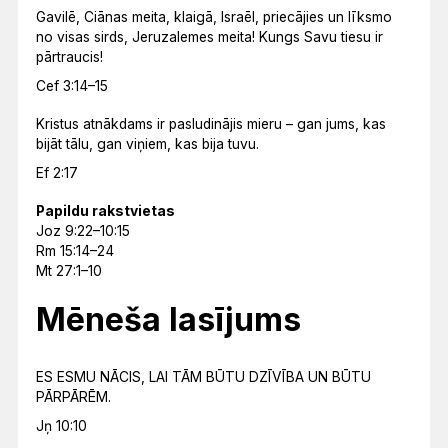
Gavilē, Ciānas meita, klaigā, Israēl, priecājies un līksmo
no visas sirds, Jeruzalemes meita! Kungs Savu tiesu ir
pārtraucis!
Cef 3:14–15
Kristus atnākdams ir pasludinājis mieru – gan jums, kas
bijāt tālu, gan viņiem, kas bija tuvu.
Ef 2:17
Papildu rakstvietas
Joz 9:22–10:15
Rm 15:14–24
Mt 27:1–10
Mēneša lasījums
ES ESMU NĀCIS, LAI TĀM BŪTU DZĪVĪBA UN BŪTU
PĀRPĀRĒM.
Jņ 10:10