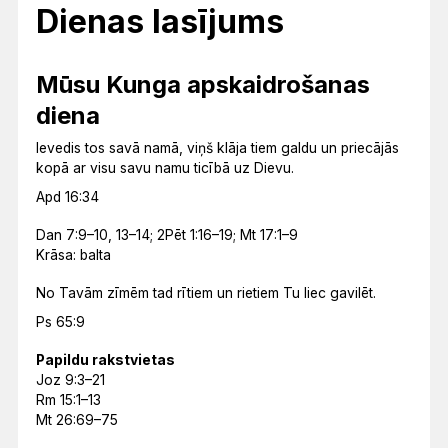
Dienas lasījums
Mūsu Kunga apskaidrošanas
diena
Ievedis tos savā namā, viņš klāja tiem galdu un priecājās
kopā ar visu savu namu ticībā uz Dievu.
Apd 16:34
Dan 7:9–10, 13–14; 2Pēt 1:16–19; Mt 17:1–9
Krāsa: balta
No Tavām zīmēm tad rītiem un rietiem Tu liec gavilēt.
Ps 65:9
Papildu rakstvietas
Joz 9:3–21
Rm 15:1–13
Mt 26:69–75