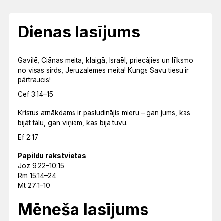
Dienas lasījums
Gavilē, Ciānas meita, klaigā, Israēl, priecājies un līksmo
no visas sirds, Jeruzalemes meita! Kungs Savu tiesu ir
pārtraucis!
Cef 3:14–15
Kristus atnākdams ir pasludinājis mieru – gan jums, kas
bijāt tālu, gan viņiem, kas bija tuvu.
Ef 2:17
Papildu rakstvietas
Joz 9:22–10:15
Rm 15:14–24
Mt 27:1–10
Mēneša lasījums