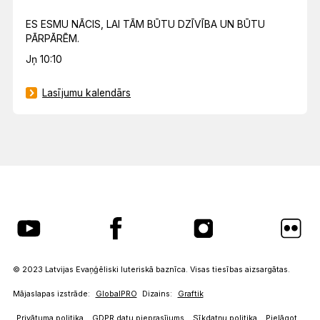
ES ESMU NĀCIS, LAI TĀM BŪTU DZĪVĪBA UN BŪTU
PĀRPĀRĒM.
Jņ 10:10
Lasījumu kalendārs
© 2023 Latvijas Evaņģēliski luteriskā baznīca. Visas tiesības aizsargātas.
Mājaslapas izstrāde:
GlobalPRO
Dizains:
Graftik
Privātuma politika
GDPR datu pieprasījums
Sīkdatņu politika
Pielāgot