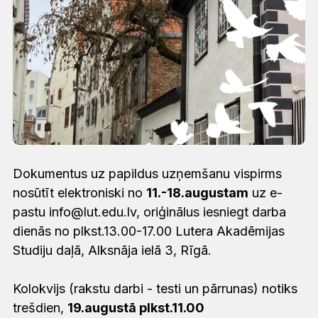
Dokumentus uz papildus uzņemšanu vispirms
nosūtīt elektroniski no
11.-18.augustam
uz e-
pastu info@lut.edu.lv, oriģinālus iesniegt darba
dienās no plkst.13.00-17.00 Lutera Akadēmijas
Studiju daļā, Alksnāja ielā 3, Rīgā.
Kolokvijs (rakstu darbi - testi un pārrunas) notiks
trešdien,
19.augustā plkst.11.00