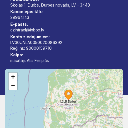
Skolas 1, Durbe, Durbes novads, LV - 3440
Kancelejas tālr.:
29964143
E-pasts:
dzintrael@inbox.lv
Konts ziedojumiem:
LV30UNLA0050020086392
Reģ. nr.: 90000159710
Kalpo:
mācītājs Atis Freipičs
+
−
LELB Durbes
draudze