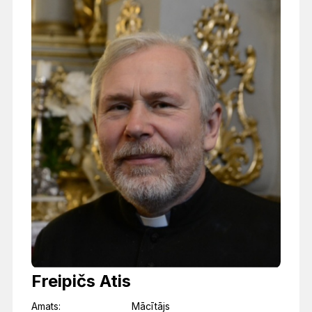
Freipičs Atis
Amats:
Mācītājs