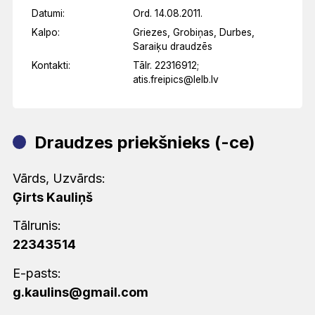
Datumi:
Ord. 14.08.2011.
Kalpo:
Griezes, Grobiņas, Durbes,
Saraiķu draudzēs
Kontakti:
Tālr. 22316912;
atis.freipics@lelb.lv
Draudzes priekšnieks (-ce)
Vārds, Uzvārds:
Ģirts Kauliņš
Tālrunis:
22343514
E-pasts:
g.kaulins@gmail.com